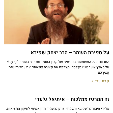
על ספירת העומר – הרב יצחק שפירא
התבוננות על המשמעות הפנימית של קרבן העומר וספירת העומר. "כִּי תָבֹאוּ
אֶל הָאָרֶץ אֲשֶׁר אֲנִי נֹתֵן לָכֶם וּקְצַרְתֶּם אֶת קְצִירָהּ וַהֲבֵאתֶם אֶת עֹמֶר רֵאשִׁית
קְצִירְכֶם
קרא עוד »
זה המרגיז ממלכות – איתיאל גלעדי
על ידי חיבור לר' עקיבא ותלמידיו ניתן להעמיד חזון אמיתי לתיקון המציאות.