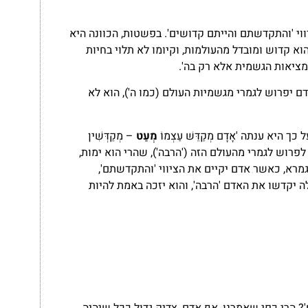
וי 'והתקדשתם והייתם קדושים'. בפשטות, הכוונה היא
א קדוש ומובדל מהעולמות, וקיומו לא תלוי בחיות
במציאות הגשמית אלא רק בה'.
 יפרוש לגמרי מגשמיות העולם (כמו ה'), הוא לא
יא ענתה 'אָדָם מְקַדֵּשׁ עַצְמוֹ
מְעַט
– מְקַדְּשִׁין
ם לפרוש לגמרי מהעולם הזה ('הרבה'), שהרי הוא ימות,
מרא, כאשר אדם יקיים את הציווי 'והתקדשתם',
ה יקדשו את האדם 'הרבה', והוא יזכה באמת להיות