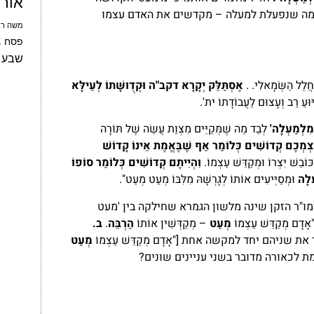
אור
מה שנפעלת למעלה – מקדשים את האדם עצמו
משה רב
צ
פסח
שבע 
ּחֲלַל הַשְּׂמָאלִי. .
אֶסְתַּלֵּק יְקָרָא דקב"ה וּקְדֻושָּׁתוֹ לְעֵילָּא
יּוּעַ רַב וְעָצוּם לַעֲבוֹדָתוֹ ית'.
ִלְמַעְלָה'
לְבַד מַה שֶׁמְּקַיֵּים מִצְוַת עֲשֵׂה שֶׁל תּוֹרָה
ּ עַצְמְכֶם קְדוֹשִׁים כְּלוֹמַר אַף שֶׁבֶּאֱמֶת אֵינוֹ קָדוֹשׁ
ּוֹבֵשׁ יִצְרוֹ וּמְקַדֵּשׁ עַצְמוֹ.
וִהְיִיתֶם קְדוֹשִׁים כְּלוֹמַר סוֹפוֹ
ְלָה
וּמְסַיְּיעִים אוֹתוֹ לְגָרְשָׁהּ מִלִּבּוֹ מְעַט מְעַט".
ו"ר הזקן שינה מלשון הגמרא שחילקה בין 'מעט
אָדָם מְקַדֵּשׁ עַצְמוֹ
מְעַט
– מְקַדְּשִׁין אוֹתוֹ
הַרְבֵּה
.
ב.
את שניהם יחד למקשה אחת ["אָדָם מְקַדֵּשׁ עַצְמוֹ
מְעַט
מת לכאורה מדובר בשני עניינים שונים?