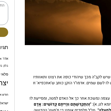
תגיו
אדר
א
בלק
בש
פלאי
שיש לקב"ה מכך שיהודי כופה את רצונו ותאוותיו
יצח
 לו לשם שמים. אדמו"ר הזקן כותב ש'אתכפיא' זו
חודש אי
 עצמה נמשכת אחר כך אל האדם למטה, ומסייעת לו
ישראל 
מא לט, א):
"וְהִתְקַדִּשְׁתֶּם וִהְיִיתֶם קְדוֹשִׁים: אָדָם
לְמַעְלָה".
חז"ל מלמדים אותנו כי מ'מעט' הקדושה