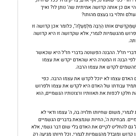
? הרי כפי שאמרנו, אף אדם, צדיק גדול ככל שיהיה,
י אם כן אותה קדושה אמיתית שה' נותן לו? ואיך
ולם ותלוי בו בעצם מהותו?
מְּקַדְּשִׁים אוֹתוֹ הַרְבֵּה מִלְמַעְלָה", כלומר אכן קדושה זו
פרוש מהגשמיות לגמרי, אלא שקדושה זו היא קדושה
תה.
דברי חז"ל. ההבנה הפשוטה בדברי חז"ל היא שכאשר
לפי הבנה זו המטרה היא שהאדם יקדש את עצמו
 מהשמים לקדש את עצמו הרבה.
 האדם עצמו לא יוכל לקדש את עצמו הרבה. כפי
ותמיד עבודתו של האדם היא לקדש את עצמו ולפרוש
חלקו לכפות את תאוותיו ורצונותיו הגשמיים, הוא
גמרי, משום שחיותו תלויה בה, ה' עצמו ודאי לא
מיים. מבחינת ה', החיות שנמצאת בדברים הגשמיים
ל גם להחליט לקיים את האדם בלי שום דבר גשמי, אלא
 קדוש ומובדל מהגשמיות לגמרי, וכל חיותו מגיעה רק