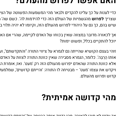
האם אפשר לפרוש מהעולם?
כדי לענות על כך עלינו להקדים ולבאר מהי המשמעות הפשוטה של הציו
שצריך
לפרוש
מהגשמיות של העולם הזה כדי להידמות לה'. כשם שה' הו
שיש בהם, כך גם על היהודי לפרוש מהעולם הזה, וקיומו לא יהיה תלוי 
אך לכאורה מדובר במצווה שאין בכוחו של האדם לקיימה, שהרי אם האדם
יוכל להתקיים בכלל, ופשוט ימות?
זוהי בעצם הקושיא שהייתה גם לגמרא על ציווי התורה "והתקדשתם", ועל כך ה
אוֹתוֹ הַרְבֵּה'. כלומר, הגמרא מסבירה שאין כוונת התורה לצוות על האד
אלא כוונת התורה שהאדם יפרוש מהעולם הזה רק 'מעט'. ואז, אומרת הג
ויקדש את עצמו 'מעט' – מבטיחה לו התורה: 'והייתם קדושים', שמלמעל
קדוש ופרוש מהעולם.
מהי קדושה אמיתית?