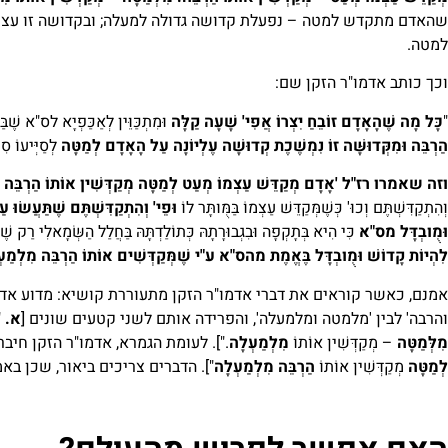
שהאדם מתקדש למטה – נפעלת קדושה גדולה למעלה; ובקדושה זו עצ
למטה.
וכך כותב אדמו"ר הזקן שם:
"
כָּל מָה שֶׁהָאָדָם זוֹבֵחַ יִצְרוֹ אֲפִי' שָׁעָה קַלָּה
וּמִתְכַּוֵּין לְאַכַּפְיָא לס"א שֶׁבַ
הַרְבֵּה וּמִקְּדוּשָּׁה זוֹ נִמְשֶׁכֶת קְדוּשָׁה עֶלְיוֹנָה עַל הָאָדָם לְמַטָּה
לְסַיְּיעוֹ סִ
וזה שאמרו רז"ל 'אָדָם מְקַדֵּשׁ עַצְמוֹ מְעַט לְמַטָּה מְקַדְּשִׁין אוֹתוֹ הַרְבֵּה מ
וְהִתְקַדִּשְׁתֶּם וְכוּ' כְּשֶׁמְּקַדֵּשׁ עַצְמוֹ בַּמֻּותָּר לוֹ
וּפֵי' וְהִתְקַדִּשְׁתֶּם שֶׁתַּעֲשׂו
וּמֻובְדָּל מס"א
כִּי הִיא בְּתָקְפָה וּבִגְבוּרָתָהּ כְּתוֹלַדְתָּהּ בַּחֲלַל הַשְּׂמָאלִי רַק שֶׁכ
לִהְיוֹת קָדוֹשׁ וּמֻובְדָּל בֶּאֱמֶת מהס"א ע"י שֶׁמְּקַדְּשִׁים אוֹתוֹ הַרְבֵּה מִלְמַע
אמנם, כאשר קוראים את דברי אדמו"ר הזקן מתעוררת קושיא: מדוע אדמ
והרבה' לבין 'מלמטה ומלמעלה', והפרידה אותם לשני קטעים שונים [
א.
"
מִלְּמַטָּה
– מְקַדְּשִׁין אוֹתוֹ
מִלְמַעְלָה
."]. לעומת הגמרא, אדמו"ר הזקן חיבר 
לְמַטָּה
מְקַדְּשִׁין אוֹתוֹ
הַרְבֵּה מִלְמַעְלָה
"]. הדברים צריכים ביאור, שכן בא