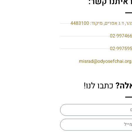
 איתנו קשר:
הר, ד.נ אפרים, מיקוד: 4483100
02-99746
02-99759
misrad@odyosefchai.org.
לה?
כתבו לנו!