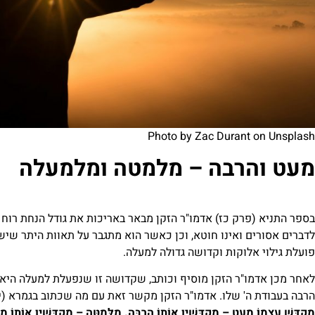
Photo by
Zac Durant
on
Unsplash
מעט והרבה – מלמטה ומלמעלה
בספר התניא (פרק כז) אדמו"ר הזקן מבאר באריכות את גודל הנחת רוח 
לדברים אסורים ואינו חוטא, וכן כאשר הוא מתגבר על תאוות היתר שיש
פועלת גילוי אלוקות וקדושה גדולה למעלה.
לאחר מכן אדמו"ר הזקן מוסיף וכותב, שקדושה זו שנפעלת למעלה היא
הרבה בעבודת ה' שלו. אדמו"ר הזקן מקשר זאת עם מה שכתוב בגמרא (יו
מְקַדֵּשׁ עַצְמוֹ מְעַט – מְקַדְּשִׁין אוֹתוֹ הַרְבֵּה. מִלְּמַטָּה – מְקַדְּשִׁין אוֹתוֹ מִ