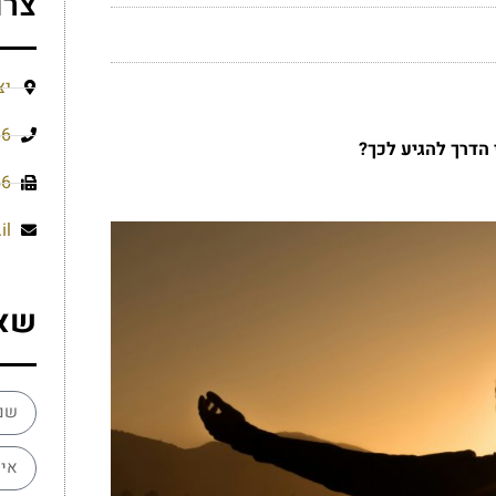
צרו
יצ
66
הדרך להגיע לכך?
56
il
שא