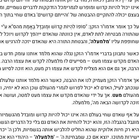
אך עדיין לא מובן לכאורה, מהי בדיוק אותה הבטחה של 'והייתם קדושים'
אינו יכול להיות קדוש ומופרש לגמרימכל הזדקקות לדברים גשמיים, ומה
בעצם יכולה להתקיים ההבטחה של 'והייתם קדושים' באדם שחי בתוך הע
על כך אומר אדמו"ר הזקן: "סוֹפוֹ לִהְיוֹת קָדוֹשׁ וּמֻובְדָּל בֶּאֱמֶת מהס"א ע"י שֶׁ
שהתורה מבטיחה לתת לאדם, אין כוונתה שהאדם ייהפך לקדוש ויוכל ל
שחופפת עליו
'מלמעלה'
, והבטחת התורה היא שהאדם יזכה להרגיש או
כאשר נתבונן בדברי אדמו"ר הזקן נגלה שהוא מלמד אותנו עומק חדש ב
האדם מקדש עצמו מעט – מסייעים לו מלמעלה לקדש את עצמו הרבה. 
הרבה, אך גם אם הוא מצליח לקדש את עצמו רק מעט, הוא זוכה לסיוע
אך אדמו"ר הזקן מעמיק לנו את ההבנה, כאשר הוא מלמד אותנו שלעולם
שנכתב לעיל, האדם לא יכול לפרוש לגמרי מהעולם שכן הוא לא יחיה, 
מהעולם
מעט
. אך על ידי שהאדם מקדש את עצמו מעט למטה, ועושה את 
זוכה לקדושה הבאה מה', מלמעלה.
על אף שאדם שחי בעולם הזה אינו יכול להיות קדוש ומובדל מהגשמיות ל
מוגבל בהגבלה הזו, והוא יכול להחיות את האדם גם בלי כל הדברים הגש
היא רק חיות אלוקית שהוא החליט להלביש אותה בגשמיות, ולכן ה' יכו
ישירות מתוכו. יוצא אם כן, שמבחינת ה' –
'מלמעלה'
– היהודי הוא אכן