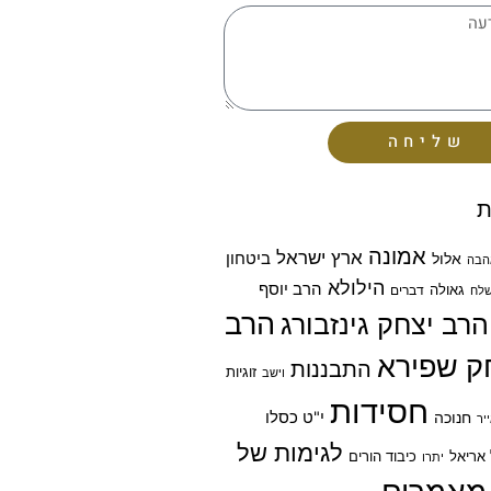
שליחה
ת
אמונה
ארץ ישראל
ביטחון
אלול
הבה
הילולא
הרב יוסף
גאולה
דברים
לח
הרב
הרב יצחק גינזבורג
ק שפירא
התבננות
זוגיות
וישב
חסידות
חנוכה
י"ט כסלו
יר
לגימות של
אריאל
כיבוד הורים
יתרו