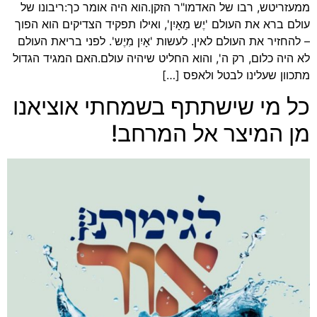
ממעזריטש, רבו של האדמו"ר הזקן.הוא היה אומר כך:ריבונו של
עולם ברא את העולם 'יֶש מֵאָיִן', ואילו תפקיד הצדיקים הוא הפוך
– להחזיר את העולם לאין. לעשות 'אָיִן מִיֶש'. לפני בריאת העולם
לא היה כלום, רק ה', והוא החליט שיהיה עולם.האם המגיד הגדול
מתכוון שעלינו לבטל ולאפס […]
כל מי שישתתף בשמחתי אוציאנו
מן המיצר אל המרחב!