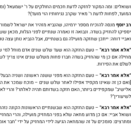
ושואלים: ומה המקור לחזקה לדעת חכמים החולקים על ר' ישמעאל (ומצר
המועד, לפחות לדעת ר' מאיר שקרב נגיחותיו הוי מועד)?
רב יוסף
מנסה להוכיח מספר ירמיהו, שהנביא מזהיר את ישראל לשמור א
יספיקו להחזיק בשדה. ונבואה זו נאמרה שנתיים לפני הגלות, מכאן ש
ואביי דוחה: ייתכן שחזקה מועילה גם בשנתיים, אבל הנביא נותן עצה טו
"אלא אמר רבא"
– טעם החזקה הוא שעד שלש שנים אדם מוחל למי שמח
מחילה אם כן מי שהחזיק בשדה חברו פחות משלש שנים אינו צריך לשל
לשלם את הפירות.
"אלא אמר רבא"
– טעם החזקה הוא מפני ששנה ראשונה ושניה הבעלי
[ואם כן זה שאינו מקפיד אפילו לאחר שלש שנים – מוכח שמכר את השד
אלישיב" שמקפידים ביותר, האם חזקה בשדותם תהיה לאלתר? והרי לא י
לשיעורין"?
"אלא אמר רבא"
– טעם החזקה הוא שבשנתיים הראשונות הקונה נזהר 
ושואל אביי: אם כן מדוע מחאה שלא בפני המחזיק מועילה, והרי המחזיק
ומתרצים: סומכים על זה שהמחאה הגיעה לידי המחזיק על ידי "חבר אומ