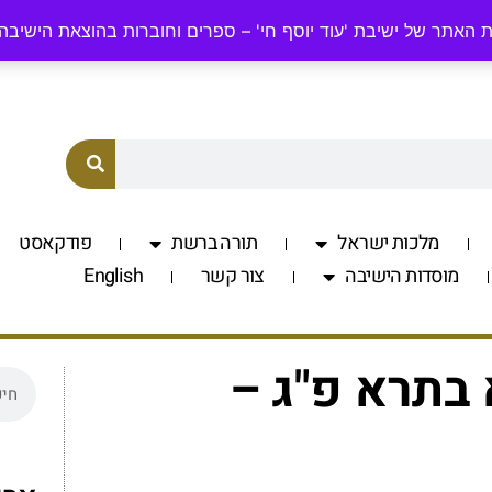
odyosefchai.org.il
058-7701560
 האתר של ישיבת 'עוד יוסף חי' – ספרים וחוברות בהוצאת הישיבה
מלכות ישראל
תורה ברשת
פודקאסט
מוסדות הישיבה
צור קשר
English
בתרא פ"ג –