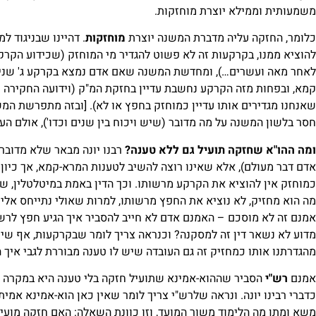
משמעותית וממילא יוצרת מוחזקות.
כלומר, החזקה עליה מדברת המשנה יוצרת
מוחזקות
. דהיינו שבניגוד ל
להוציא ממנו, בקרקעות זה לא פשוט להגדיר מי המוחזק (שכידוע הקרקע
לאחר מאה ועשרים…), ומחדשת המשנה שאם אדם נמצא בקרקע ג' שנים,
קמא, ובפחות מזה הקרקע נחשבת עדיין בחזקת המ"ק (וידועה החקירה מ
שאנחנו מגדירים אותו עדיין כמוחזק בחפץ או לא). [ובזה מתפרשת ה
חסר בלשון המשנה על מה מדובר (שיש ויכוח בין שנים וכדו'), אולם ה
ומה ההו"א שחזקה תועיל גם ללא טענה?
רבנו יונה מבאר שלא מדובר
אדם דבר מעולם), אלא שאינו רוצה להשיב לטענות המרא-קמא, אך כיון
כמוחזק אין להוציא את הקרקע מרשותו. וכך הדין באמת במיטלטלין, שג
מה הוא מחזיק, לא נוציא את החפץ מרשותו, למרות שאולי נתייחס אליו כ
אמנם זה לא מוסכם – האמנם אדם לא חייב להסביר איך הגיע חפץ לרשות
מדוע לא נשאר דין זה למסקנה? וכנראה צריך לומר שבקרקעות, אף שי
מהגדרתנו אותו כמחזיק זה גם העובדה שיש לו טענה מבוררת לגבי איך הג
אמנם
רש"י
הסביר שההוא-אמינא שתועיל חזקה בלי טענה היא במקרה שה
כדברי רבינו יונה. ונראה שלרש"י צריך לומר שאין כאן הוא-אמינא אמ
משא ומתן מה הלימוד משור המועד, וזו כוונת השאלה: האם חזקה מוע