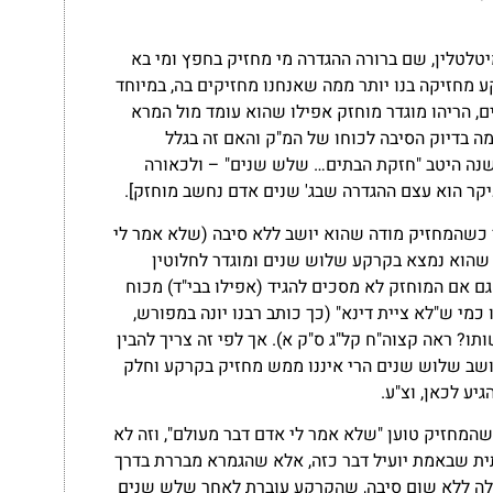
מיטלטלין, שם ברורה ההגדרה מי מחזיק בחפץ ומי בא
 מחזיקה בנו יותר ממה שאנחנו מחזיקים בה, במיוחד
 הריהו מוגדר מוחזק אפילו שהוא עומד מול המרא
ה בדיוק הסיבה לכוחו של המ"ק והאם זה בגלל
משנה היטב "חזקת הבתים… שלש שנים" – ולכאורה
עיקר הוא עצם ההגדרה שבג' שנים אדם נחשב מוחזק].
 כשהמחזיק מודה שהוא יושב ללא סיבה (שלא אמר לי
 שהוא נמצא בקרקע שלוש שנים ומוגדר לחלוטין
ם אם המוחזק לא מסכים להגיד (אפילו בבי"ד) מכוח
מי ש"לא ציית דינא" (כך כותב רבנו יונה במפורש,
ו? ראה קצוה"ח קל"ג ס"ק א). אך לפי זה צריך להבין
ושב שלוש שנים הרי איננו ממש מחזיק בקרקע וחלק
יע לכאן, וצ"ע.
מחזיק טוען "שלא אמר לי אדם דבר מעולם", וזה לא
יתית שבאמת יועיל דבר כזה, אלא שהגמרא מבררת בדרך
ילה ללא שום סיבה, שהקרקע עוברת לאחר שלש שנים