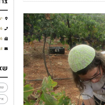
צרו
יצ
66
56
il
שא