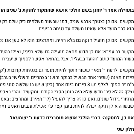
בתחילה אמר ר' יוחנן בשם הולכי אושא שהמקור לחזקת ג' שנים הו
מקשים: אם כן נצטרך ארבע שנים, כמו שבשור משלמים נזק שלם רק על
הוא כבר מועד אלא שאינו משלם עד נגיחה רביעית.
מקשים: אם כן תועיל חזקה גם בלא ראיה. ומתרצים: הוא לא טען אנו נטע
מקשה רב עוירא: אם כן מדוע מחאה מועילה גם שלא בפניו, ואילו בהעד
בשור המועד כתוב "והועד בבעליו", אבל במחאה אפשר לסמוך שיעבירו
מקשים: לדעת ר' מאיר ששור הופך להיות מועד גם בנגיחות קרובות ("קרב
פירות תאנה (שפרי אחד הבשיל בבוקר והשני בצהריים והשלישי בערב), 
ר"ח זה הפוך: לצלף יש 3 פירות ביום אחד (כיון שיש בו 
וצלף זה לא פרי חדש שלא היה בזמן הפרי הקודם. ומקשים: והרי בא
מחזורי גידול שונים, ואם כן זה צריך להועיל (לר' מאיר). ומתרצים: ב
שבשדה אילן חזקה יכולה להיות בזמן קצר ע"י אכילת ענבים תאנים וזי
אם כן, למסקנה: דברי הולכי אושא מוסברים כדעת ר' ישמעאל.
חלק שני