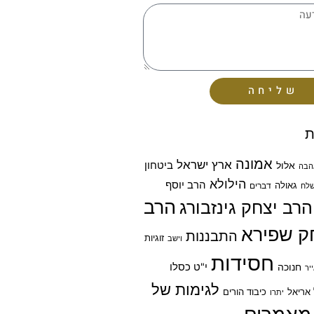
שליחה
ת
אמונה
ארץ ישראל
ביטחון
אלול
הבה
הילולא
הרב יוסף
גאולה
דברים
לח
הרב
הרב יצחק גינזבורג
ק שפירא
התבננות
זוגיות
וישב
חסידות
חנוכה
י"ט כסלו
יר
לגימות של
אריאל
כיבוד הורים
יתרו