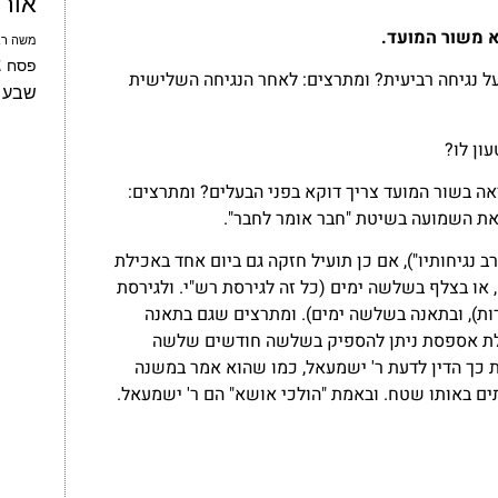
אור
א משור המועד.
משה רב
צ
פסח
 נגיחה רביעית? ומתרצים: לאחר הנגיחה השלישית
שבע 
ון לו?
אה בשור המועד צריך דוקא בפני הבעלים? ומתרצים:
 את השמועה בשיטת "חבר אומר לחבר".
 נגיחותיו"), אם כן תועיל חזקה גם ביום אחד באכילת
או בצלף בשלשה ימים (כל זה לגירסת רש"י. ולגירסת
שלשה סוגי פירות), ובתאנה בשלשה ימים). ומתרצים שגם בתאנה
כילת אספסת ניתן להספיק בשלשה חודשים שלשה
אמת כך הדין לדעת ר' ישמעאל, כמו שהוא אמר במשנה
תים באותו שטח. ובאמת "הולכי אושא" הם ר' ישמעאל.