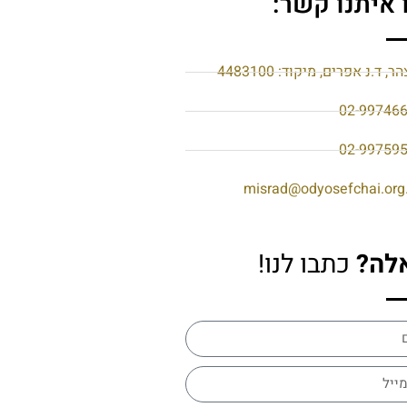
 איתנו קשר:
הר, ד.נ אפרים, מיקוד: 4483100
02-99746
02-99759
misrad@odyosefchai.org.
לה?
כתבו לנו!