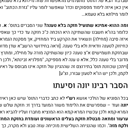
שבדבור הבא של התוס' מתעלמים מהאפשרות שזה מילתא בלא טעמא). 
אין כאן איזה לימוד מפסוקים וכדו' שאפשר לומר עליו "גזרת הכתוב" ו
לומר מילתא בלא טעמא…
ומה ההוא-אמינא שתועיל חזקה בלא טענה?
שני הסברים בתוס':
א.
כי
כלומר בהו"א חשבנו שהשתיקה היא הוכחה כ"כ חזקה עד כדי כך שאפילו
איזה סיבה (מחילה) ונשאיר את הקרקע ביד המחזיק, אך מסקנת הגמרא
כחיזוק לטענה וודאית ולא בלי טענה. [וראה בחידושי הרשב"א שדן מדו
שבחזקת תשמישים א"צ טענה כיון שהשתיקה מורה על מחילה, ומתרץ ש
מדובר בלי טענה כלל, אלא ט ענה לא מספיקה, "מפלניא זבינתא", ולכן 
[ויתכן שכוונת תוס' בתירוצם זה שההגיון של חזקה אינו מבוסס על ראי
לקמן, ולכן יש הו"א לטעון עבורו, וצ"ע]
הסבר רבינו יונה וסיעתו
בכל הסוגיא של הולכי אושא
רש"י
לא כתב כדברי התוס' שיש כאן ראיה
יונה
ועוד – שמפרשים את הלימוד משור המועד בדרך זו: חזקת שלש שנ
המרא-קמא ולכן עכשיו המרא-קמא הוא המוציא מחברו ועליו להביא ראיה. 
ערעור ומחאה מבטלת חזקת בעלים הראשונים ועומדת בחזקת המחזיק 
ולקח מזה
". וכמו שהנגיחה השלישית מוכיחה שזה טבע ולא מקרה, כך