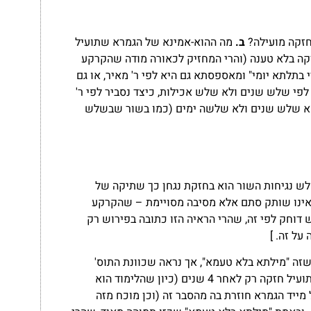
חזקה מועילה?
ב.
מה ההוא-אמינא של הגמרא שתועיל
ה בלא טענה (והרי המחזיק לכאורה מודה שהקרקע
תלתא יומי" ומאספסתא גם היא לפי ר' מאיר, או גם
פי שלש שנים ולא שלש אכילות, כיצד נסביר לפי ר'
וקא שלש שנים ולא שלשה ימים (כמו בשור שבשלש
לש נגיחות השור הוא בחזקת נגחן כך שתיקה של
ינו שותק סתם אלא מסיבה מסויימת – שהקרקע
דוחק לפי זה, שהרי הראיה הזו כתובה בפירוש רק
על זה. ]
זה "מילתא בלא טעמא", אך נראה שכוונת התוס'
להסביר כך רק בסלקא-דעתך הראשון, בכדי להסביר את ההוא-אמינא שתועיל חזקה רק לאחר 4 שנים (כיון שהלימוד הוא
מייד הגמרא חוזרת בה מהסבר זה (וכן מוכח מזה