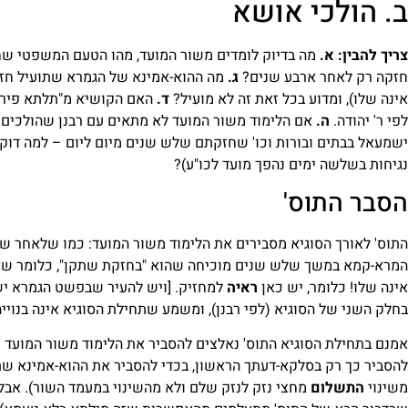
ב. הולכי אושא
צריך להבין:
א.
מה בדיוק לומדים משור המועד, מהו הטעם המשפטי ש
חזקה רק לאחר ארבע שנים?
ג.
מה ההוא-אמינא של הגמרא שתועיל חזק
אינה שלו), ומדוע בכל זאת זה לא מועיל?
ד.
האם הקושיא מ"תלתא פירי ב
לפי ר' יהודה.
ה.
אם הלימוד משור המועד לא מתאים עם רבנן שהולכים ל
ישמעאל בבתים ובורות וכו' שחזקתם שלש שנים מיום ליום – למה ד
נגיחות בשלשה ימים נהפך מועד לכו"ע)?
הסבר התוס'
התוס' לאורך הסוגיא מסבירים את הלימוד משור המועד: כמו שלאחר ש
המרא-קמא במשך שלש שנים מוכיחה שהוא "בחזקת שתקן", כלומר שא
אינה שלו! כלומר, יש כאן
ראיה
למחזיק. [ויש להעיר שבפשט הגמרא יש 
בחלק השני של הסוגיא (לפי רבנן), ומשמע שתחילת הסוגיא אינה בנוייה 
אמנם בתחילת הסוגיא התוס' נאלצים להסביר את הלימוד משור המועד ש
משינוי
התשלום
מחצי נזק לנזק שלם ולא מהשינוי במעמד השור). אבל 