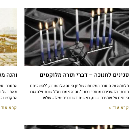
פנינים לחנוכה – דברי תורה מלוקטים
והנה מנ
מלחמה על התורה המלחמה של יון היתה על התורה, "להשכיחם
המנורה תופ
תורתך ולהעבירם מחוקי רצונך". והנה אמרו חז"ל שבתחילה גזרו
מאמר על מ
היוונים על שמירת שבת, ראש-חודש וברית-מילה. שלש
המקדש וכסמ
קרא עוד »
קרא עוד 