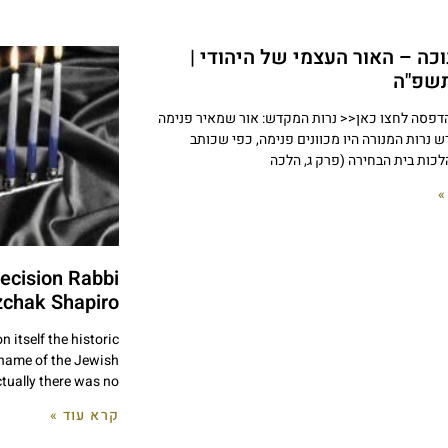
וכה – האור העצמי של היהודי |
תשפ"ה
דפסה לחצו כאן<< נרות המקדש: אור שמאיר פנימה
 נרות המנורה היו מכוונים פנימה, כפי שכותב
כות בית הבחירה (פרק ג, הלכה
»
cision Rabbi
zchak Shapiro
itself the historic
e name of the Jewish
tually there was no
קרא עוד »