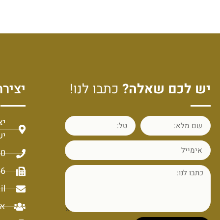
יש לכם שאלה?
כתבו לנו!
יצירת
יש
60
56
il
או