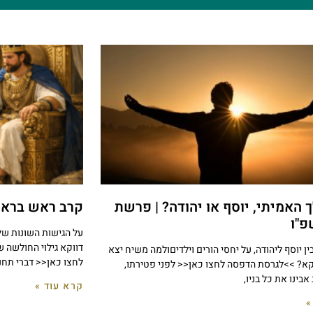
 האמיתי, יוסף או יהודה? | פרשת
קרב ראש בראש
פ"ו
על הגישות השונות של 
דווקא גילוי החולשה 
ין יוסף ליהודה, על יחסי הורים וילדיםולמה משיח יצא
לחצו כאן<< דברי תחנו
קא? >>לגרסת הדפסה לחצו כאן<< לפני פטירתו,
בינו את כל בניו,
קרא עוד »
»