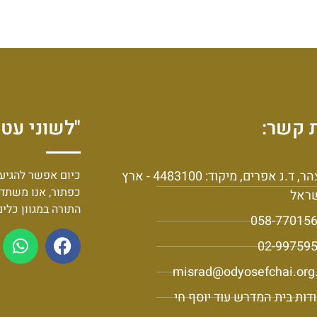
 קשר:
"לשוני עט 
יצהר, ד.נ אפרים, מיקוד: 4483100 - ארץ
כיום אפשר להגיע 
כפתור, אנו משתד
ראל
התורה במגוון כלי
058-77015
02-99759
misrad@odyosefchai.org.
דות בית המדרש עוד יוסף חי