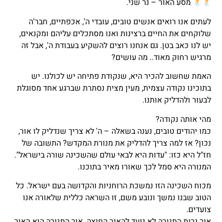
מסע האור – נר שני.
לעתים אנו רואים אנשים טובים, עובדי ה', אכפתיים, חבר'ה
שלוקחים את החיים ברצינות ואנו מסתכלים עליהם ומקנאים,
יש לנו כאב בטן. גם אנחנו רוצים להשקיע בעבודת ה', אבל זה
מרגיש רחוק מאוד.. מה עושים?
האמת שחשוב להכיר היא, שנקודת פתיחה יש לכולנו. יש
בתוכינו נקודה עצמית, מעין מצית נסתרת שברגע אחד מסוגלת
לבעור ולהדליק אותנו.
מהי אותה נקודה?
כמו יהודים טובים, נענה בשאלה – ה' לא צריך שנדליק לו אור,
נכון? אז למה צריך להדליק את מנורת המקדש? התשובה של
חז"ל היא כזו: "עדות היא לבאי עולם שהשכינה שורה בישראל".
המנורה היא סמל לכך שאורו מאיר בתוכנו.
מכוח השכינה הזו נמשכת הרוחניות והקדושה בעם ישראל. כל
הטוב שבנו נמשך ונובע משם, זו השראה כללית שלאורה אנו
צועדים.
אור נרות המנורה לא נועד להאיר החוצה. אור המנורה הוא האור