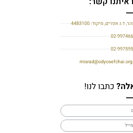
 איתנו קשר:
הר, ד.נ אפרים, מיקוד: 4483100
02-99746
02-99759
misrad@odyosefchai.org.
לה?
כתבו לנו!