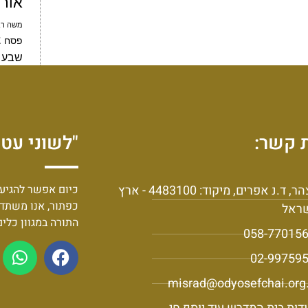
אור
משה רב
צ
פסח
שבע 
 קשר:
"לשוני עט 
יצהר, ד.נ אפרים, מיקוד: 4483100 - ארץ
כיום אפשר להגיע 
כפתור, אנו משתד
ראל
התורה במגוון כלי
058-77015
02-99759
misrad@odyosefchai.org.