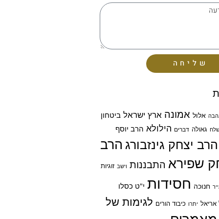
שליחה
ת
אמונה
ארץ ישראל
ביטחון
אלול
הבה
הילולא
הרב יוסף
גאולה
דברים
לח
הרב
הרב יצחק גינזבורג
ק שפירא
התבננות
זוגיות
וישב
חסידות
חנוכה
י"ט כסלו
יר
לגימות של
אריאל
כיבוד הורים
יתרו