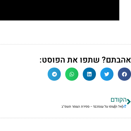
אהבתם? שתפו את הפוסט:
הקודם
[אל ת]עופו על עצמכם! – ספירת העומר תשפ"ב