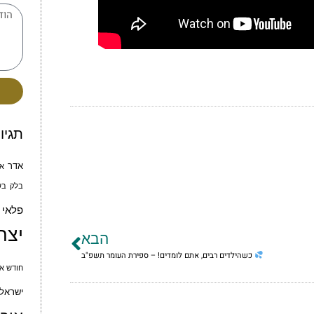
תגיו
אדר
א
בלק
בש
פלאי
יצח
הבא
כשהילדים רבים, אתם לומדים! – ספירת העומר תשפ"ב
חודש אי
ישראל 