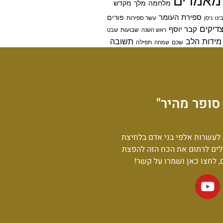
מאמרים
מלחמה
מלך
מקדש
ספירת העומר
פורים
ינו
ניסן
עשר ספירות
דיקים
קבר יוסף
שבועות
ראש השנה
שבט
מידות הלב
תשובה
שכם
שמחה
תפילה
סופר מהיר"
לעשרות אלפי בני אדם בלחיצת
לים לרתום את הכח הזה להפצת
ם, לחצו כאן ושמרו על קשר!