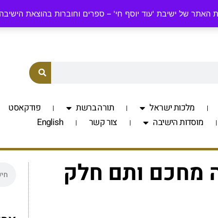
odyosefchai.org.il
058-7701560
 האתר של ישיבת 'עוד יוסף חי' – ספרים וחוברות בהוצאת הישיבה
מלכות ישראל
תורה ברשת
פודקאסט
מוסדות הישיבה
צור קשר
English
 מחכם ותם חלק