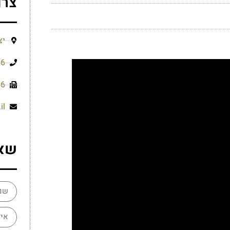
צרו
יצ
66
56
il
שא