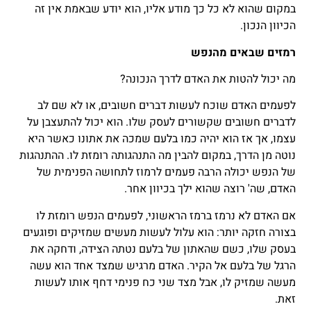
במקום שהוא לא כל כך מודע אליו, הוא יודע שבאמת אין זה
הכיוון הנכון.
רמזים שבאים מהנפש
מה יכול להטות את האדם לדרך הנכונה?
לפעמים האדם שוכח לעשות דברים חשובים, או לא שם לב
לדברים חשובים שקשורים לעסק שלו. הוא יכול להתעצבן על
עצמו, אך אז הוא יהיה כמו בלעם שמכה את אתונו כאשר היא
נוטה מן הדרך, במקום להבין מה התנהגותה רומזת לו. ההתנהגות
של הנפש יכולה הרבה פעמים לרמוז לתחושה הפנימית של
האדם, שה' רוצה שהוא ילך בכיוון אחר.
אם האדם לא נרמז ברמז הראשוני, לפעמים הנפש רומזת לו
בצורה חזקה יותר: הוא עלול לעשות מעשים שמזיקים ופוגעים
בעסק שלו, כשם שהאתון של בלעם נטתה הצידה, ודחקה את
הרגל של בלעם אל הקיר. האדם מרגיש שמצד אחד הוא עשה
מעשה שמזיק לו, אבל מצד שני כח פנימי דחף אותו לעשות
זאת.