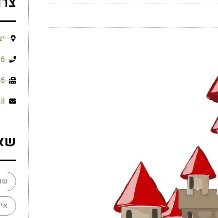
צרו
יצ
66
56
il
שא