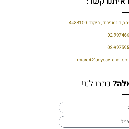
 איתנו קשר:
הר, ד.נ אפרים, מיקוד: 4483100
02-99746
02-99759
misrad@odyosefchai.org.
לה?
כתבו לנו!