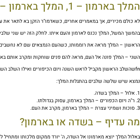
המלך בארמון – 1, המלך בארמון – 2.
לא כולם מכירים, אך במאמרים אחרים, כשאדמו"ר הזקן בא לתאר את ע
בהמשך המשל, המלך נכנס לארמון והעם איתו. לחלק הזה יש שני שלבי
הראשון – המלך מראה את רוממותו, כשהעם הנמצאים שם לא נחשבים א
השני – המלך פונה אל העם, מראה להם פנים שוחקות ומקרב אותם באה
fnשהשלב הראשון מקביל לראש השנה ויום הכיפורים ואילו השלב השני מקביל לסוכות ושמיני עצרת.
נמצא שיש
שלשה
שלבים בהתגלות המלך:
1.
אלול – המלך בשדה.
2.
ר"ה ויום הכפורים – המלך בארמון, עסוק בגדולתו.
3.
סוכות ושמיני עצרת – המלך בארמון, מקרב את העם.
מה עדיף – בשדה או בארמון?
באלול
המלך יוצא מארמונו אל השדה, ה' יורד ממקום מלכותו ומתחיל ל