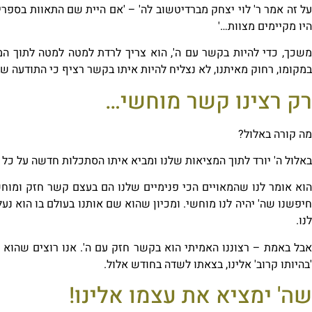
על זה אמר ר' לוי יצחק מברדיטשוב לה' – 'אם היית שם התאוות בספרי
היו מקיימים מצוות…'
משכך, כדי להיות בקשר עם ה', הוא צריך לרדת למטה למטה לתוך המצ
במקומו, רחוק מאיתנו,
לא נצליח
להיות איתו בקשר רציף כי התודעה של
רק רצינו קשר מוחשי…
מה קורה באלול?
באלול ה' יורד לתוך המציאות שלנו ומביא איתו
הסתכלות חדשה
על כל ה
וא אומר לנו ש
המאויים הכי פנימיים שלנו הם בעצם קשר חזק ומוחש
חיפשנו שה' יהיה לנו מוחשי. ומכיון שהוא שם אותנו בעולם בו הוא נע
לנו.
אבל באמת – רצוננו האמיתי הוא בקשר חזק עם ה'. אנו רוצים שהוא י
'בהיותו קרוב' אלינו, בצאתו לשדה בחודש אלול.
שה' ימציא את עצמו אלינו!