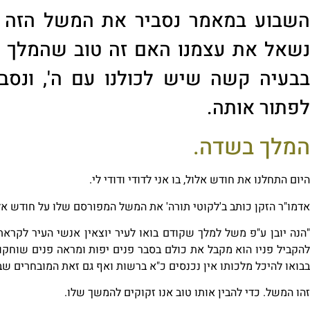
השבוע
במאמר נסביר את המשל הזה ב
נשאל את עצמנו האם זה טוב שהמלך נמ
ב
בעיה קשה שיש לכולנו
עם ה', ונסבי
לפתור אותה.
המלך בשדה.
היום התחלנו את חודש אלול, בו
א
ני
ל
דודי
ו
דודי
ל
י.
אדמו"ר הזקן כותב ב'לקוטי תורה' את
המשל המפורסם שלו על חודש אלו
"הנה יובן ע"פ משל למלך שקודם בואו לעיר יוצאין אנשי העיר לקראת
להקביל פניו הוא מקבל את כולם בסבר פנים יפות ומראה פנים שוחקות
בבואו להיכל מלכותו אין נכנסים כ"א ברשות ואף גם זאת המובחרים שבע
זהו המשל. כדי להבין אותו טוב אנו זקוקים להמשך שלו.