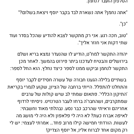
הטלפון הועבר לנחמן.
"אתה נחמן? אתה נשארת לבד בקבר יוסף ויצאת בשלום?"
"כן".
"טוב, חכה רגע. אני רק מתקשר לצבא להודיע שהכל בסדר ועוד
שתי דקות אני חוזר אליך".
יהודה התקשר למח"ט, הודיע לו שהנעדר נמצא בריא ושלם
בירושלים והבטיח לעדכנו ביתר פירוט בהמשך. לאחר מכן
התקשר לנחמן וביקש ממנו לספר כיצד נחלץ. הוא החל לספר:
בשתיים בלילה הגענו חבורה של עשרה חסידים לקבר יוסף
והתחלנו להתפלל. הייתי ברחבה של הציון, שקוע לגמרי בקריאת
'התיקון הכללי'. פתאום שמתי לב שיש קולות של ערבים
שמתקרבים, ושהחבר'ה ברחו לעבר הטרנזיט. ניסיתי לרדוף
אחריהם וראיתי שהרכב כבר נסע. נבהלתי מאוד וחשבתי:
לאיפה אברח כעת? לא היה לי פלאפון ולא היה לי מושג מה
לעשות. הורדתי חמישה קילו מרוב פחד… אמרתי לעצמי: יש לי
רק מקום אחד לברוח אליו, אל יוסף הצדיק!