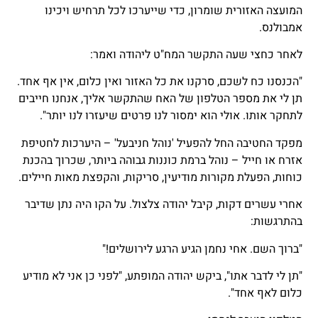
המועצה האזורית שומרון, כדי שייערכו לכל תרחיש ויכינו
אמבולנס.
לאחר כחצי שעה התקשר המח"ט ליהודה ואמר:
"הכנסנו כח לשכם, סרקנו את כל האזור ואין כלום, אין אף אחד.
תן לי את מספר הטלפון של האח שהתקשר אליך, אנחנו חייבים
לתחקר אותו. אולי הוא ימסור לנו פרטים שיעזרו לנו יותר".
מפקד החטיבה החל להפעיל 'נוהל חניבעל' – היערכות לחטיפת
אזרח או חייל – נוהל ברמת כוננות גבוהה ביותר, שכרוך בהכנת
כוחות, הפעלת מקורות מודיעין, סריקות, והקפצת מאות חיילים.
אחרי עשרים דקות, קיבל יהודה צלצול. על הקו היה נתן שדיבר
בהתרגשות:
"ברוך השם. אחי נחמן הגיע הרגע לירושלים!"
"תן לי לדבר אתו", ביקש יהודה המופתע, "לפני כן אני לא מודיע
כלום לאף אחד".