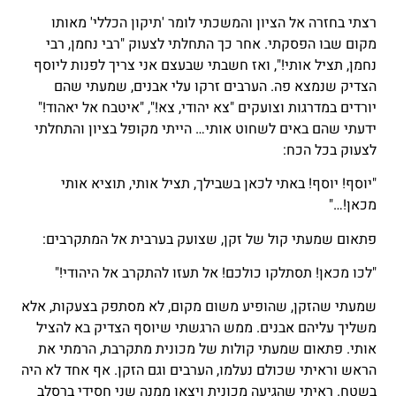
רצתי בחזרה אל הציון והמשכתי לומר 'תיקון הכללי' מאותו
מקום שבו הפסקתי. אחר כך התחלתי לצעוק "רבי נחמן, רבי
נחמן, תציל אותי!", ואז חשבתי שבעצם אני צריך לפנות ליוסף
הצדיק שנמצא פה. הערבים זרקו עלי אבנים, שמעתי שהם
יורדים במדרגות וצועקים "צא יהודי, צא!", "איטבח אל יאהוד!"
ידעתי שהם באים לשחוט אותי… הייתי מקופל בציון והתחלתי
לצעוק בכל הכח:
"יוסף! יוסף! באתי לכאן בשבילך, תציל אותי, תוציא אותי
מכאן!…"
פתאום שמעתי קול של זקן, שצועק בערבית אל המתקרבים:
"לכו מכאן! תסתלקו כולכם! אל תעזו להתקרב אל היהודי!"
שמעתי שהזקן, שהופיע משום מקום, לא מסתפק בצעקות, אלא
משליך עליהם אבנים. ממש הרגשתי שיוסף הצדיק בא להציל
אותי. פתאום שמעתי קולות של מכונית מתקרבת, הרמתי את
הראש וראיתי שכולם נעלמו, הערבים וגם הזקן. אף אחד לא היה
בשטח. ראיתי שהגיעה מכונית ויצאו ממנה שני חסידי ברסלב