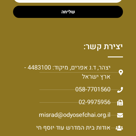
שליחה
יצירת קשר:
יצהר, ד.נ אפרים, מיקוד: 4483100 -
ארץ ישראל
058-7701560
02-9975956
misrad@odyosefchai.org.il
אודות בית המדרש עוד יוסף חי