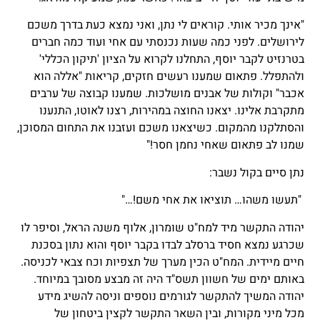
"אינך מכיר אותי. קוראים לי נתן, ואני נמצא כעת בדרך משכם
לירושלים. לפני כמה שעות נכנסתי עם אחי ועוד כמה חברים
בטרנזיט לקבר יוסף, התחלנו לקרוא על הציון 'תיקון הכללי'
ולהתפלל. פתאום שמענו רעשים חזקים, קריאות "אללה הוא
אכבר" וקולות של אבנים מושלכות. שמענו קבוצה של ערבים
מתקרבת אלינו. יצאנו החוצה במהירות, רצנו לאוטו, התנענו
והסתלקנו מהמקום. כשיצאנו משכם ועזבנו את התחום המסוכן,
שמנו לב פתאום שאחי נחמן חסר!"
נתן סיים בקול נשבר:
"תעשו משהו… תוציאו את אחי משם!…"
יהודה התקשר מיד למח"ט שומרון, אלוף משנה הראל, וסיפר לו
שכרגע נמצא חסיד ברסלב לבדו בקבר יוסף והוא נתון בסכנת
חיים מיידית. המח"ט הכין מערך של תצפיות וכח צבאי לכניסה.
באותם ימים של חשוון תשס"ד היה זה מבצע מסובך במיוחד.
יהודה המשיך להתקשר לגורמים נוספים וניסה להשיג מידע
מכל מיני מקורות, ובין השאר התקשר לקצין ביטחון של