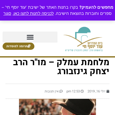
מחפשים להעמיק?
בקרו בחנות האתר של ישיבת 'עוד יוסף חי' –
ספרים וחוברות בהוצאת הישיבה.
לכניסה לחנות לחצו כאן.
סגור
תרומה למוסדות
מלחמת עמלק – מו"ר הרב
יצחק גינזבורג
יולי 16, 2019
12:53 pm
אין תגובות