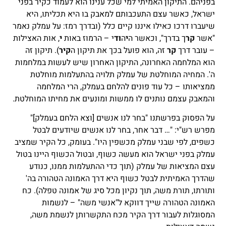
בפניהם. התיקון האמיתי למי שכל ענינו הוא לעמוד כקיר בפני
ישראל, כאשר עצם התעכבותם למאבק בו היא תכליתו, היא
שיעברו דרכו כאילו איננו קיים כלל (ובדרך רמז: על עמלק נאמר
"אשר
קר
ך בדרך", וכאשר ה
י
ה
וד
י – הרמוז באות
י
, אות האצילות
– עובר דרך
קר
זה, הוא פועל בכך את תיקון ה
קיר
). תיקון זה
הוא המלחמה האחרונה, התיקון האחרון שיש לעשות במלחמות
ה'. המחיה המוחלטת של עמלק תלויה בהתעלמות מוחלטת
ממציאותו – כל עוד פונים להלחם בעמלק, הרי המלחמה
והמאבק עצמם נותנים לו ממשות ומונעים את מחיתו המוחלטת.
על הפסוק בפרשתנו "בחר לנו אנשים [וצא הלחם בעמלק]"
מפרש רש"י: "… דבר אחר, בחר לנו אנשים שיודעים לבטל
כשפים, לפי שבני עמלק מכשפין היו". בעומק, כל הקיר שמציב
עמלק בפני ישראל הוא מעשה כשוף, ובטול הכשוף היינו בטול
עצם המציאות של עמלק (תוך כדי ההתעלמות ממנו, כנודע
שהדרך האמיתית לבטל כשוף היא דרך האמונה הטהורה בה'
ותורתו, תורת משה, תוך נקיון מכל סיג של אמונה טפלה). כח
האמונה הטהורה שייך דווקא ל"אנשי משה" – לנשמות
המסוגלות לעבור דרך הקיר מכח התקשרותן לנשמת משה,