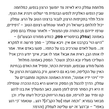
מלחמת עמלק היא לאיזה צד יומשך הרצון בנפש, כמלחמה
שבין הנפש האלקית לנפש הבהמית מי ישלוט וינהיג את הגוף,
והכל תלוי בתקיפות הרצון, לגבור ברצונו הטוב על הרע. עמלק
יכול להלחם בישראל רק לאחר שנחלש רצונם הטוב – "רפידים,
שרפו ידיהם מן התורה ומן המצות"– ולאחר שנולד בהם ספק
באמונה (
עמלק
בגימטריא
ספק
, כנודע ממורנו הבעש"ט) –
"'היש הוי' בקרבנו אם אין. ויבא עמלק' – סמך פרשה זו למקרא
זה… משל לאדם שהרכיב בנו על כתפו… פגעו באדם אחד. אמר
לו אותו הבן, ראית את אבא? אמר לו אביו, אינך יודע היכן אני?
השליכו מעליו ובא הכלב ונשכו". הספק באמונה מחלחל
מהעל-מודע שבנפש, חצוניות הכתר, ומפיל את האדם בבחינת
האין של הקליפה, ואז בא גם היאוש, ורק בהתגברות הרצון, על
ידי "ויהי ידיו אמונה", חוזרת האמונה והתקוה ומתגברים על
עמלק. הדרך להנצל מן הספק והיאוש היא בכח ההכרה שנפילה
זו היא רק הסתר פנים לזמן מועט, כאב המשליך את בנו לרגע
קט ומיד שב להרימו, וגם בעת הריחוק-כביכול דעתו עליו. וכן
מבואר בגמרא: "וכמה זעמו [של הקב"ה]? רגע… שנאמר 'כי רגע
באפו'" – וב'רגע' זה יש שליטה לעמלק (והרמז: