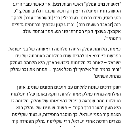
"
ר
אשית
ג
וים
ע
מלק" ראשי תבות
רגע
). אך כאשר עובר הרגע
הקשה, חוזר ומתגלה הרצון דקדושה שכנגדו נלחם עמלק: "כי
רגע באפו, חיים ברצונו. בערב ילין בכי [וכשהערב עובר] ולבקר
רנה ['ובאבֹד רשעים רנה']. "ברגע קטֹן עזבתיך וברחמים גדולים
אקבצך. בשצף קצף הסתרתי פני רגע ממך ובחסד עולם
רחמתיך".
כאמור, מלחמת עמלק היתה המלחמה הראשונה של בני ישראל.
בפרשת כי-תצא אנו למדים שגם המלחמה האחרונה של עם
ישראל – לאחר כל מלחמות כיבוש-הארץ, היא מלחמה בעמלק
"והיה בהניח הוי' א-להיך לך מכל אֹיביך … תמחה את זכר עמלק
מתחת השמים".
ישנן דרכים שונות להלחם עם אויבים מסוגים שונים. אופן
המלחמה-מחית עמלק אמור להיות דווקא באופן של התעלמות
מוחלטת ממה שנראה כביכול כמציאותו של עמלק. מלחמה זו
היא מעין "מעבר דרך הקיר" – משום שענינו של עמלק הוא
הצבת קיר בפני ישראל. כך מוסבר בחסידות, שבעוד שקליפת
מצרים רודפת אחרי ישראל, הרי שקליפת עמלק מעמידה קיר