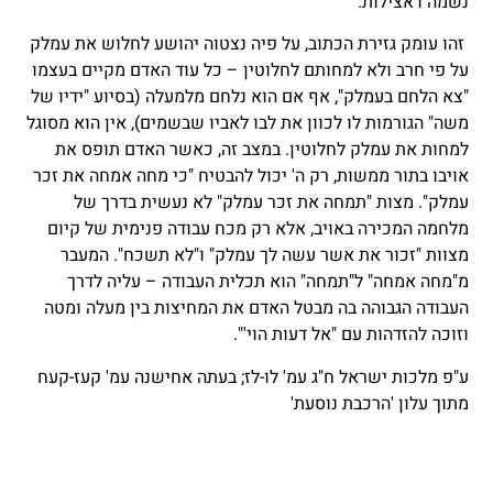
נשמה דאצילות.
זהו עומק גזירת הכתוב, על פיה נצטוה יהושע לחלוש את עמלק
על פי חרב ולא למחותם לחלוטין – כל עוד האדם מקיים בעצמו
"צא הלחם בעמלק", אף אם הוא נלחם מלמעלה (בסיוע "ידיו של
משה" הגורמות לו לכוון את לבו לאביו שבשמים), אין הוא מסוגל
למחות את עמלק לחלוטין. במצב זה, כאשר האדם תופס את
אויבו בתור ממשות, רק ה' יכול להבטיח "כי מחה אמחה את זכר
עמלק". מצות "תמחה את זכר עמלק" לא נעשית בדרך של
מלחמה המכירה באויב, אלא רק מכח עבודה פנימית של קיום
מצוות "זכור את אשר עשה לך עמלק" ו"לא תשכח". המעבר
מ"מחה אמחה" ל"תמחה" הוא תכלית העבודה – עליה לדרך
העבודה הגבוהה בה מבטל האדם את המחיצות בין מעלה ומטה
וזוכה להזדהות עם "אל דעות הוי'".
ע"פ מלכות ישראל ח"ג עמ' לו-לז; בעתה אחישנה עמ' קעז-קעח
מתוך עלון 'הרכבת נוסעת
'