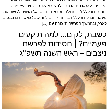
הרבה יותר קללות מאשר ברכות. למה? על זאת ועוד במאמר
שלפנינו. >>לגרסת הדפסה לחצו כאן<< פרשתינו היא פרשת
'הברכה והקללה'. בתחילת הפרשה בני ישראל מצווים לעשות את
מעמד הברכה והקללה בין הר גריזים להר עיבל כאשר הם נכנסים
לארץ, ובהמשך הפרשה ה' כורת עם […]
לשבת, לקום… למה תוקעים
פעמיים? | חסידות לפרשת
ניצבים – ראש השנה תשפ"ג