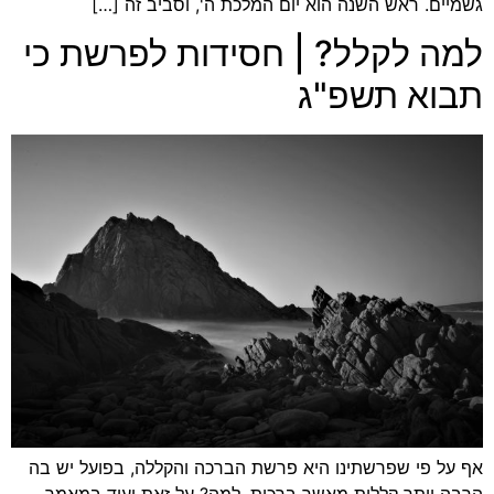
גשמיים. ראש השנה הוא יום המלכת ה', וסביב זה […]
למה לקלל? | חסידות לפרשת כי
תבוא תשפ"ג
אף על פי שפרשתינו היא פרשת הברכה והקללה, בפועל יש בה