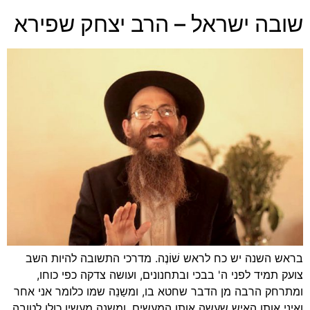
שובה ישראל – הרב יצחק שפירא
בראש השנה יש כח לראש שׁוֹנֶה. מדרכי התשובה להיות השב
צועק תמיד לפני ה' בבכי ובתחנונים, ועושה צדקה כפי כוחו,
ומתרחק הרבה מן הדבר שחטא בו, ומשַנֵה שמו כלומר אני אחר
ואיני אותו האיש שעשה אותן המעשים, ומשנה מעשיו כולן לטובה