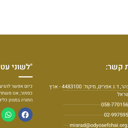
 קשר:
"לשוני עט 
יצהר, ד.נ אפרים, מיקוד: 4483100 - ארץ
כיום אפשר להגיע 
כפתור, אנו משתד
ראל
התורה במגוון כלי
058-77015
02-99759
misrad@odyosefchai.org.