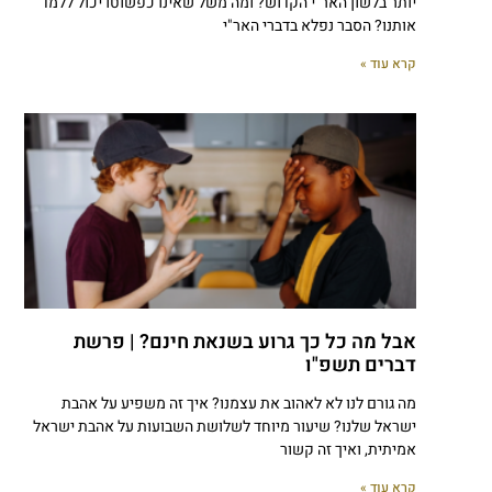
יותר בלשון האר"י הקדוש? ומה משל שאינו כפשוטו יכול ללמד
אותנו? הסבר נפלא בדברי האר"י
קרא עוד »
אבל מה כל כך גרוע בשנאת חינם? | פרשת
דברים תשפ"ו
מה גורם לנו לא לאהוב את עצמנו? איך זה משפיע על אהבת
ישראל שלנו? שיעור מיוחד לשלושת השבועות על אהבת ישראל
אמיתית, ואיך זה קשור
קרא עוד »