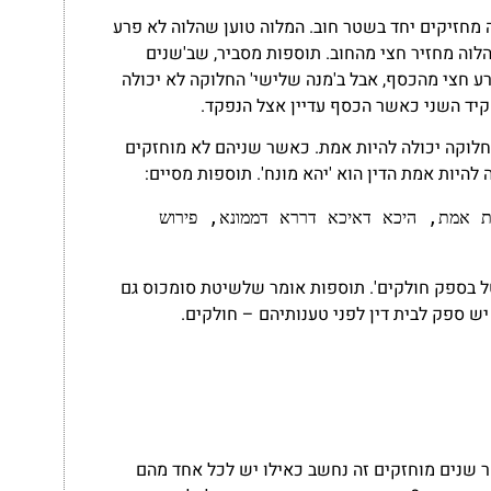
 מחזיקים יחד בשטר חוב. המלוה טוען שהלוה לא פרע
הלוה מחזיר חצי מהחוב. תוספות מסביר, שב'שנים
רע חצי מהכסף, אבל ב'מנה שלישי' החלוקה לא יכולה
קיד השני כאשר הכסף עדיין אצל הנפקד.
החלוקה יכולה להיות אמת. כאשר שניהם לא מוחזקים
להיות אמת הדין הוא 'יהא מונח'. תוספות מסיים:
ולסומכוס אף על גב דאין מוחזקין בו ואין החלוקה יכולה להיות אמת, היכא דאיכא דררא דממונא, פירוש 
ל בספק חולקים'. תוספות אומר שלשיטת סומכוס גם
יש ספק לבית דין לפני טענותיהם – חולקים.
 שנים מוחזקים זה נחשב כאילו יש לכל אחד מהם