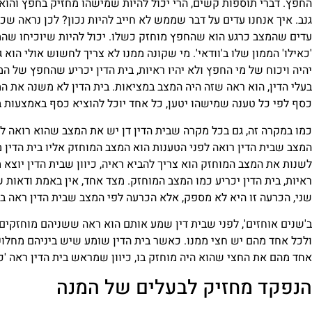
החפץ. דברי תוספות קשים, הרי יכול להיות שמישהו מחזיק בחפץ והוא 
גנב. איך אנחנו עדים על דבר שממש לא חייב להיות נכון? לכן נראה ש
עדים שהמצב כרגע הוא שהחפץ מוחזק כשלו. יכול להיות שיוכיחו שהממ
'כאילו' הממון שלו ב'וודאי'. מי שקונה ממנו לא צריך לחשוש אולי הוא 
יהיה ויכוח של מי החפץ ולא יהיו ראיות, בית הדין יכריע שהחפץ של ה
בעלי הדין, הוא ראה שזה היה המצב במציאות. בית הדין לא משנה את המ
כסף לפי כל טענה שמישהו יטען, כל אחד יוכל להוציא כסף באמצעות בי
כמו במקרה זה, גם בכל מקרה שבית הדין דן יש את המצב שהוא רואה לפ
המצב שבית הדין רואה לפני הטענות הוא המצב המוחזק אליו בית הדין מת
לשנות את המצב המוחזק הוא צריך להביא ראיה, כיוון שבית הדין יוצא
ראיות, בית הדין יכריע כמו המצב המוחזק. מצד אחד, אין באמת ודאות ש
שני, הכרעה זו היא לא מספק, אלא הכרעה לפי המצב שבית הדין ראה במצי
ב'שנים אוחזים', לפני שבית דין שמע אותם הוא ראה ששניהם מוחזקים
ולכל אחד מהם יש חצי ממנו. כאשר בית הדין שומע שיש ביניהם מחלוקת 
אחד מהם את החצי שהוא היה מוחזק בו, כיוון שמראש בית הדין ראה 'כא
הנפקד מחזיק לבעלים של המנה