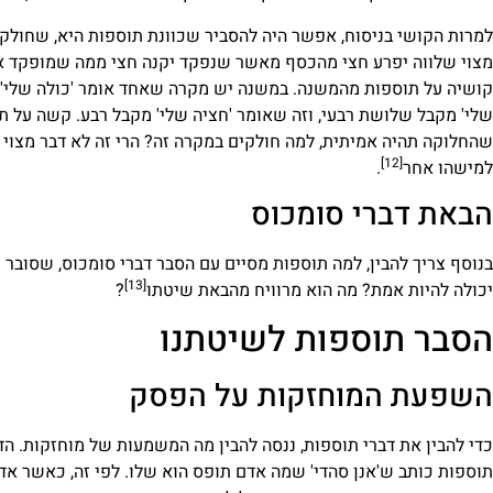
למרות הקושי בניסוח, אפשר היה להסביר שכוונת תוספות היא, שחולקי
מצוי שלווה יפרע חצי מהכסף מאשר שנפקד יקנה חצי ממה שמופקד אצ
קושיה על תוספות מהמשנה. במשנה יש מקרה שאחד אומר 'כולה שלי' וא
שלי' מקבל שלושת רבעי, וזה שאומר 'חציה שלי' מקבל רבע. קשה על ת
שהחלוקה תהיה אמיתית, למה חולקים במקרה זה? הרי זה לא דבר מצוי
[12]
למישהו אחר
.
הבאת דברי סומכוס
בנוסף צריך להבין, למה תוספות מסיים עם הסבר דברי סומכוס, שסובר
[13]
יכולה להיות אמת? מה הוא מרוויח מהבאת שיטתו
?
הסבר תוספות לשיטתנו
השפעת המוחזקות על הפסק
כדי להבין את דברי תוספות, ננסה להבין מה המשמעות של מוחזקות. 
תוספות כותב ש'אנן סהדי' שמה אדם תופס הוא שלו. לפי זה, כאשר אד