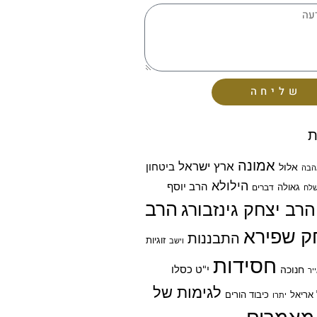
שליחה
ת
אמונה
ארץ ישראל
ביטחון
אלול
הבה
הילולא
הרב יוסף
גאולה
דברים
לח
הרב
הרב יצחק גינזבורג
ק שפירא
התבננות
זוגיות
וישב
חסידות
חנוכה
י"ט כסלו
יר
לגימות של
אריאל
כיבוד הורים
יתרו