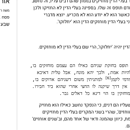
אור
בעלי הדין מחזיקים בממון שהם רבים עליו, זה נחשב
ם תופס זה שלו. בספינה בעלי הדין לא החזיקו ולכן
משה רב
 וכאשר הוא לא יודע הוא לא מכריע. יוצא מדברי
צ
פסח
בעלי הדין מוחזקים הדין הוא 'יחלוקו'.
שבע 
 יהיה 'יחלוקו', הרי שם בעלי הדין לא מוחזקים.
וכן במנה שלישי דמדמי בגמרא לטלית, חשיב ההוא שהנפקד תופס בחזקת שניהם כאילו הם עצמם מוחזקים בו, 
לכך משני דהתם ודאי דחד מינייהו הוא ואין החלוקה יכולה להיות אמת, ולכך יהא מונח, אבל טלית דאיכא 
[6]
דמי לקמן
 למתניתין משום דשניהם אדוקים בו, 
דהחלוקה יכולה להיות אמת, דאפשר שפרע לו החצי, ובמנה אין דרך שיקנה לו החצי אחרי שהוא ביד חבירו. 
זקין בו הוי דינא כל דאלים גבר.
ליו הם דנים, כי הנפקד נחשב כאילו הוא מחזיק
חזים', שהרי בשני המקרים בעלי הדין מחזיקים
, כיוון שהמנה ודאי של אחד מהם, וב'שנים אוחזים'
ם.