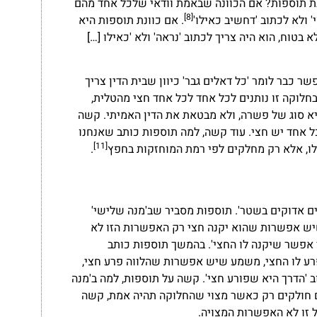
ונת תוספות? אם הכוונה שבאמת וודאי שלכל אחד מהם
[8]
' ולא לכתוב 'דחשיב כאילו'
. אם כוונת תוספות היא
טוח, הוא היה צריך לכתוב 'נראה' ולא 'כאילו […]
 כבר לומר 'כל דאלים גבר' כיוון שבית הדין צריך
בחלוקה זו נותנים לכל אחד לכל אחד חצי מהטלית,
יא סוג של פשרה, ולא מבטאת את הדין האמיתי. קשה
לכל אחד יש חצי. עוד קשה, למה תוספות כותב שאנחנו
[11]
ו, אלא רק מחלקים לפי רמת המוחזקות בחפץ
.
נים אדוקים בשטר'. תוספות מסביר שב'מנה שלישי'
 שיש אפשרות שהוא יקנה חצי רק האפשרות הזו לא
י אפשר שיקנה לו החצי'. בהמשך תוספות כותב
רע לו החצי, משמע שיש אפשרות שהלווה פרע חצי,
ב 'הדרך היא שפורע חצי'. קשה על תוספות, למה ב'מנה
אם חולקים רק כאשר מצוי שהחלוקה תהיה אמת, קשה
 זו לא האפשרות המצויה.