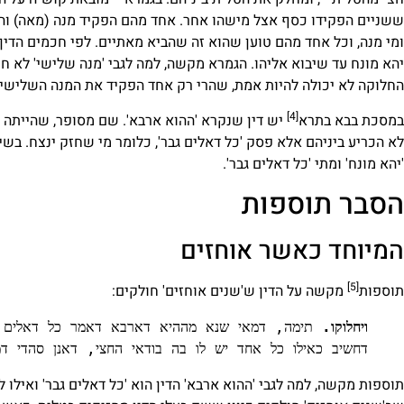
ששניים הפקידו כסף אצל מישהו אחר. אחד מהם הפקיד מנה (מאה) והש
ומי מנה, וכל אחד מהם טוען שהוא זה שהביא מאתיים. לפי חכמים הדי
יהא מונח עד שיבוא אליהו. הגמרא מקשה, למה לגבי 'מנה שלישי' לא ח
החלוקה לא יכולה להיות אמת, שהרי רק אחד הפקיד את המנה השלישי, ו
[4]
במסכת בבא בתרא
יש דין שנקרא 'ההוא ארבא'. שם מסופר, שהייתה ספ
לא הכריע ביניהם אלא פסק 'כל דאלים גבר', כלומר מי שחזק ינצח. בשיעו
'יהא מונח' ומתי 'כל דאלים גבר'.
הסבר תוספות
המיוחד כאשר אוחזים
[5]
תוספות
מקשה על הדין ש'שנים אוחזים' חולקים:
ויחלוקו.
דחשיב כאילו כל אחד יש לו בה בודאי החצי, דאנן סהדי דמ
תוספות מקשה, למה לגבי 'ההוא ארבא' הדין הוא 'כל דאלים גבר' ואילו לגב