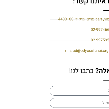
 איתנו קשר:
הר, ד.נ אפרים, מיקוד: 4483100
02-99746
02-99759
misrad@odyosefchai.org.
לה?
כתבו לנו!