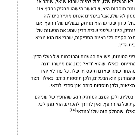
לא הבעלים שלו, יכול להיות שהוא שואל, שומר או
כוונת תוספות היא, שכאשר מישהו מחזיק בחפץ אנו
ון לא שלו, אבל בינתיים אנחנו מתייחסים לזה
גזול, כיוון שכרגע הוא מוחזק כבעלים של החפץ. אם
מוחזק, כיוון שלפני שבית הדין שמע את הטענות של
צב הקיים בלי ראיות מספיקות, שהרי אם הוא יוציא
ת הדין.
ני הטענות, ויש את הטענות וההוכחות של בעלי הדין.
ייחס 'כאילו' שהוא 'ודאי' נכון. אם מישהו רוצה
 מהנחה שמה שאדם תופס זה שלו. כל עוד לא יהיו
המוחזק הוא הבעלים, ולכן תוספות כותב 'כאילו'. מצד
אות, ולכן תוספות כותב 'אנן סהדי' ו'ודאי'.
 בטלית, ולכן המצב המוחזק הוא, שהחפץ של שניהם
של מי החפץ, ואין לו דרך להכריע, הוא נותן לכל
[14]
ילו' שהחלק הזה שלו 'בוודאי'
.