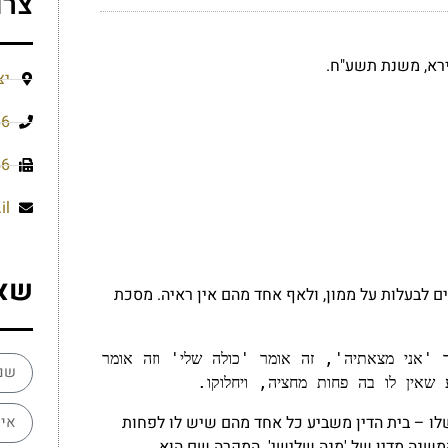
צרו
ירא, משנת תשע"ח.
יצ
66
56
il
שא
ים לבעלות על ממון, ולאף אחד מהם אין ראיה. מסכת
 שנים אוחזין בטלית זה אומר 'אני מצאתיה' וזה אומר 'אני מצאתיה', זה אומר 'כולה שלי' וזה אומר 
שאין לו בה פחות מחציה, ויחלוקו.
ו – בית הדין משביע כל אחד מהם שיש לו לפחות
שנה מדין של 'מנה שלישי'. המקרה שם הוא,