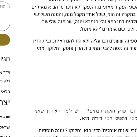
ני הפקיד מאתיים, והנפקד לא זוכר מי הביא מאתיים
ן במקרה זה הוא, שכל אחד מקבל מנה, והמנה השלישי
ולקים כמו במשנה? הגמרא עונה, שב'מנה שלישי'
לכן שם אומרים 'יהא מונח'.
ינה ששנים רבו עליה ולא היו להם ראיות, ובית הדין
ר זה ננסה להבין מתי בית הדין פוסק 'יחלוקו', מתי
תגיו
אדר
א
בלק
בש
פלאי
יצח
 תימה, דמאי שנא מההיא דארבא דאמר כל דאלים גבר פרק חזקת הבתים?! ויש לומר דאוחזין שאני 
חודש אי
אי דתפיס האי דידיה הוא.
ישראל 
י 'שנים אוחזים' הדין הוא 'יחלוקו'? עונה תוספות,