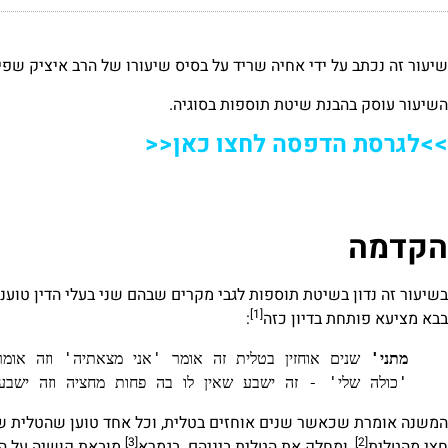
שיעור זה נכתב על ידי אחיה שריד על בסיס שיעורו של הרב איציק שפ
השיעור עוסק בהבנת שיטת תוספות בסוגיה.
>>לגרסת הדפסה לחצו כאן<<
הקדמה
בשיעור זה נדון בשיטת תוספות לגבי מקרים שבהם שני בעלי הדין טוענ
[1]
בבא מציעא פותחת בדיון כזה
:
מתני'
'כולה שלי' - זה ישבע שאין לו בה פחות מחציה וזה ישבע 
המשנה אומרת שכאשר שנים אוחזים בטלית, וכל אחד טוען שהטלית של
[3]
[2]
חצי מהטלית
, ומחלק את הטלית ביניהם. בגמרא
מובאת קושיה על המ