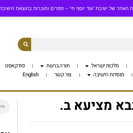
odyosefchai.org.il
058-7701560
 האתר של ישיבת 'עוד יוסף חי' – ספרים וחוברות בהוצאת הישיבה
מלכות ישראל
תורה ברשת
פודקאסט
מוסדות הישיבה
צור קשר
English
בא מציעא ב.