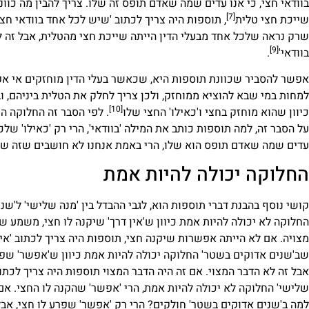
בוודאי חצי, כי אנו עדים שמה שאדם תופס זה שלו. צריך להבין מה כו
[7]
שייכת חצי טלית
, תוספות היה צריך לכתוב 'שיש לכל אחד בוודאי חצי
שרק נראה שלכל אחד מבעלי הדין הייתה שייכת חצי מהטלית, אבל זה לא ב
[9]
בוודאי'
.
אפשר להסביר שכוונת תוספות היא, שכאשר בעלי הדין מוחזקים אי אפשר
למחות במי שבא להוציא ממוחזק, ולכן צריך לחלק את הטלית ביניהם, ו
[10]
כיוון שהוא מוחזק בחצי ו'כאילו' החצי שלו
. לפי הסבר זה החלוקה ה
על הסבר זה, למה תוספות כותב את המילה 'בוודאי', הרי רק 'כאילו' ש
עדים שמה שאדם תופס הוא שלו, הרי באמת אנחנו לא חושבים שזה של
החלוקה יכולה להיות אמת
קושי נוסף בהבנת דברי תוספות הוא, לגבי ההבדל בין 'מנה שלישי' ל'ש
החלוקה לא יכולה להיות אמת כיוון ש'אין דרך' שיקנה לו חצי, משמע
מצויה. אם לא הייתה אפשרות שיקנה חצי, תוספות היה צריך לכתוב 'א
שב'שנים אדוקים בשטר' החלוקה יכולה להיות אמת כיוון ש'אפשר' שפ
אבל זה לא הדבר המצוי. אם זה היה הדבר המצוי תוספות היה צריך לכתו
שלישי' החלוקה לא יכולה להיות אמת, הרי 'אפשר' שהקנה לו החצי. 
למה ב'שנים אדוקים בשטר' חולקים? הרי רק 'אפשר' שפרע לו חצי, אבל