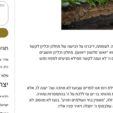
 לעומתה, דיברנו על הגישה של מחלון וכליון לקשר
תגיו
'יואש' מלשון ייאוש). מחלון וכליון חושבים
ם ה' לא נענה לקשר ממילא מגיעים למפח נפש
אדר
א
בלק
בש
פלאי
יצח
ת רות אנו למדים שבועז לא מחכה שה' יענה לו, אלא
הותו: בו יש עֹז ללכת על ה' בהתמסרות גמורה.
חודש אי
ה, "מאמין בחי העולמים וזורע". בועז לא מהסס, לא
לבסוף ה' יתגלה ויאיר פניו אליו.
ישראל 