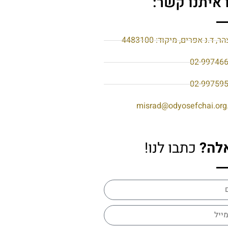
 איתנו קשר:
הר, ד.נ אפרים, מיקוד: 4483100
02-99746
02-99759
misrad@odyosefchai.org.
לה?
כתבו לנו!