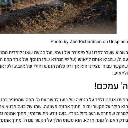
Photo by
Zoe Richardson
on
Unsplash
בשבוע שעבר למדנו על סיפורה של נעמי, ועל הנועם שאנו לומדים ממנה.
עם ה', שהביא אותם לייאוש (על פי הגמרא שמו הנוסף של אחד מהם הוא 
שהקשר עם ה' מצידנו הוא אך ורק כלות הנפש וחולי של אהבה, ולכן א
ולייאוש.
ה' עמכם!
הפעם אנחנו נלמד על הגישה של בועז לקשר עם ה'. ממה שמסופר במגיל
הוא הולך על הקשר עם ה' מתוך אמונה פשוטה. שמו של בועז מבטא את מ
למרות שמתרחש רעב גדול בארץ, בועז זורע את שדותיו, מתוך אמונה גדול
בודק האם ה' נענה או לא, הוא פשוט הולך על הקשר עם ה', מתוך אמונה ש