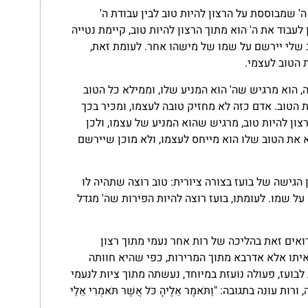
ה' שמבוססת על הרצון להיות טוב לבין עבודת ה'
עבוד את ה' הוא מתוך הרצון להיות טוב, קיימת נטייה
ב שלי יירשם על שמו של מישהו אחר. לעומת זאת,
 הטוב לעצמי.
, הוא מרגיש שה' הוא המניע שלו, וממילא כל הטוב
 הטוב. אדם כזה לא מחזיק טובה לעצמו, ומכיר בכך
ון להיות טוב, מרגיש שהוא המניע של עצמו, ולכן
את הטוב שלו הוא מייחס לעצמו, ולא מוכן שיירשם
הגישה של בועז בצורה ציורית: טוב רוצה שתהיה לו
ל שמו. לעומתו, בועז רוצה להיות הפירות שה' מגדל
ואים זאת בהליכה של רות אחר נעמי מתוך רצון
יתו אלא אדרבא מתוך המרירות, כפי שהיא חוותה
ועז, פעולה נועזת במיוחד, נעשתה מתוך ציות לנעמי
 בתגובה: "וַתֹּאמֶר אֵלֶיהָ כֹּל אֲשֶׁר תֹּאמְרִי אֵלַי