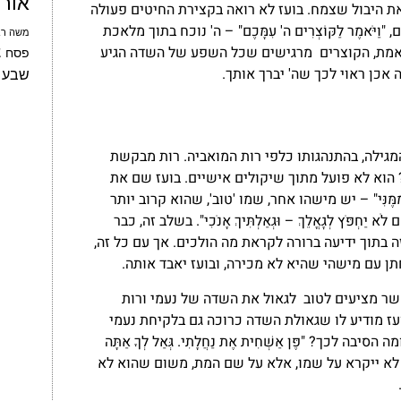
אור
 את היבול שצמח. בועז לא רואה בקצירת החיטים פעולה
ּאמֶר לַקּוֹצְרִים ה' עִמָּכֶם" – ה' נוכח בתוך מלאכת
משה רב
 ובאמת, הקוצרים מרגישים שכל השפע של השדה הגיע
צ
פסח
 אתה אכן ראוי לכך שה' יברך אותך.
שבע 
מגילה, בהתנהגותו כלפי רות המואביה. רות מבקשת
 הוא לא פועל מתוך שיקולים אישיים. בועז שם את
ִמֶּנִּי" – יש מישהו אחר, שמו 'טוב', שהוא קרוב יותר
לֹא יַחְפֹּץ לְגׇאֳלֵךְ – וּגְאַלְתִּיךְ אָנֹכִי". בשלב זה, כבר
ה בתוך ידיעה ברורה לקראת מה הולכים. אך עם כל זה,
תן עם מישהי שהיא לא מכירה, ובועז יאבד אותה.
כאשר מציעים לטוב לגאול את השדה של נעמי ורות
עז מודיע לו שגאולת השדה כרוכה גם בלקיחת נעמי
הסיבה לכך? "פֶּן אַשְׁחִית אֶת נַחֲלָתִי. גְּאַל לְךָ אַתָּה
אשר הוא לא ייקרא על שמו, אלא על שם המת, משום שהוא לא