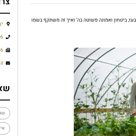
צרו
עז, ביטחון ואמונה פשוטה בה' ואיך זה משתקף בשמו
יצ
66
56
il
שא