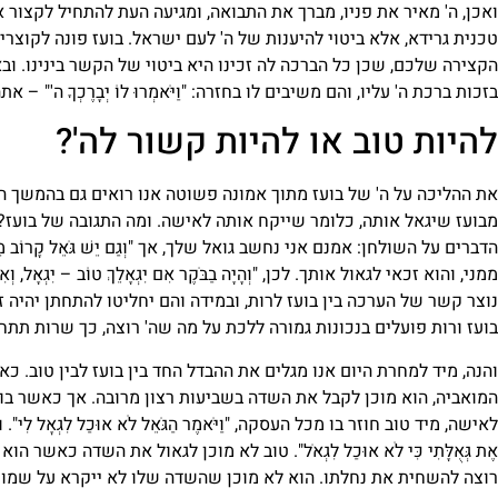
ואכן, ה' מאיר את פניו, מברך את התבואה, ומגיעה העת להתחיל לקצור
טכנית גרידא, אלא ביטוי להיענות של ה' לעם ישראל. בועז פונה לקוצרים, "וַיֹ
הקצירה שלכם, שכן כל הברכה לה זכינו היא ביטוי של הקשר בינינו.
בזכות ברכת ה' עליו, והם משיבים לו בחזרה: "וַיֹּאמְרוּ לוֹ יְבָרֶכְךָ ה'" –
להיות טוב או להיות קשור לה'?
את ההליכה על ה' של בועז מתוך אמונה פשוטה אנו רואים גם בהמשך ה
מבועז שיגאל אותה, כלומר שייקח אותה לאישה. ומה התגובה של בועז?
הדברים על השולחן: אמנם אני נחשב גואל שלך, אך "וְגַם יֵשׁ גֹּאֵל קָרוֹב מ
ממני, והוא זכאי לגאול אותך. לכן, "וְהָיָה בַבֹּקֶר אִם יִגְאָלֵךְ טוֹב – יִגְאָל, וְאִם 
נוצר קשר של הערכה בין בועז לרות, ובמידה והם יחליטו להתחתן יהיה ז
בועז ורות פועלים בנכונות גמורה ללכת על מה שה' רוצה, כך שרות תתח
והנה, מיד למחרת היום אנו מגלים את ההבדל החד בין בועז לבין טוב. 
המואביה, הוא מוכן לקבל את השדה בשביעות רצון מרובה. אך כאשר בו
לאישה, מיד טוב חוזר בו מכל העסקה, "וַיֹּאמֶר הַגֹּאֵל לֹא אוּכַל לִגְאׇל לִי". ומה 
אֶת גְּאֻלָּתִי כִּי לֹא אוּכַל לִגְאֹל". טוב לא מוכן לגאול את השדה כ
רוצה להשחית את נחלתו. הוא לא מוכן שהשדה שלו לא ייקרא על שמו.