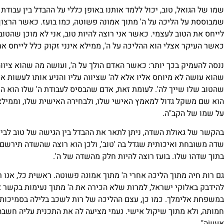
שמו של הגואל, טוב, יכול ללמד אותנו באופן כללי על ההבדל בין עבודת 
שמבוססת על הליכה על ה' מתוך אמונה פשוטה, כמו בועז. כאשר הרצון ל
לייחס את הטוב לעצמי. כאשר אני רוצה להיות טוב, אני לא מוכן שהטו
כאשר העיקר אצלי הוא ההליכה על ה', ממילא אינני זקוק כלל לייחס את
ננסה להעמיק בכך יותר: כאשר האדם הולך על ה', ועושה מה שהוא ציווה
שהוא עושה לא מיוחס אליו אלא לה' שציווה עליו והניע אותו לעשות את
שהטוב שלו שייך לה'. לעומת זאת, אדם שהבסיס לעבודת ה' שלו הוא הרצ
הוא שם משקל גדול למאמץ האישי שלו, ולבחירה האישית שלו, וממילא 
על שמו של הקב"ה.
בהקשר של גאולת השדה, ניתן לתאר את ההבדל בין הגישה של טוב לבין 
שדה משובחת ואיכותית שגדל בה 'טוב', ולכן הוא רוצה שהשדה תירשם ע
בתוך שדהו שלו. בועז רוצה להיות חלק מהשדה של ה'.
גם רות חיה מתוך הליכה אחרי ה' מתוך אמונה פשוטה. ראשית כל, אנו ר
להידבק באלוקי ישראל, למרות שלא הכירה את ה' מתוך נעימות בקשר א
במשפחת אלימלך. כמו כן, עצם ההליכה של רות לשכב בלילה בסמיכות לב
חמותה, ולא מתוך שיקול אישי. נעמי מציעה לה את התכנית עליה חשבה, ורות עונה
אֶעֱשֶׂה".