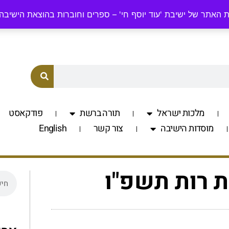
odyosefchai.org.il
058-7701560
 האתר של ישיבת 'עוד יוסף חי' – ספרים וחוברות בהוצאת הישיבה
מלכות ישראל
תורה ברשת
פודקאסט
מוסדות הישיבה
צור קשר
English
ת רות תשפ"ו