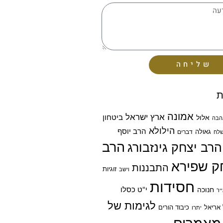
שליחה
ת
אמונה
ארץ ישראל
ביטחון
אלול
הבה
הילולא
הרב יוסף
גאולה
דברים
לח
הרב
הרב יצחק גינזבורג
ק שפירא
התבננות
זוגיות
וישב
חסידות
חנוכה
י"ט כסלו
יר
לגימות של
אריאל
כיבוד הורים
יתרו