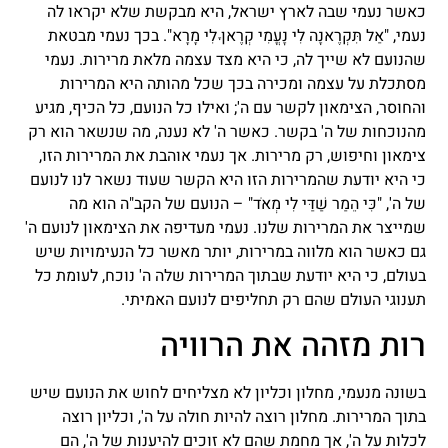
כאשר נעמי שבה לארץ ישראל, היא מבקשת שלא יקראו לה
נעמי, "אַל תִּקְרֶאנָה לִי נׇעֳמִי קְרֶאןָ לִי מָרָא". בכך נעמי מבטאת
שהנועם לא שייך לה, כי היא מצד עצמה מלאת מרירות. נעמי
מסתכלת על עצמה ומכירה בכך שכל מהותה היא המרירות
והחוסר, הצימאון לקשר עם ה'; ואילו כל הנועם, כל הכיף, מגיע
מהנוכחות של ה' בקשר. כאשר ה' לא נענה, מה שנשאר הוא רק
צימאון וחיפוש, רק מרירות. אך נעמי אוהבת את המרירות הזו,
כי היא יודעת שהמרירות הזו היא הקשר שעוד נשאר לנו לנועם
של ה', "כִּי הֵמַר שַׁדַּי לִי מְאֹד" – הנועם של הקב"ה הוא מה
שמייצר את המרירות שלנו. נעמי מעדיפה את הצימאון לנועם ה'
גם כאשר הוא מלווה במרירות, יותר מאשר כל הנעימויות שיש
בעולם, כי היא יודעת שבתוך המרירות שלה ה' נוכח, לעומת כל
תענוגי העולם שהם רק תחליפים לנועם האמיתי.
רות מזהה את הרוויה
בשונה מנעמי, מחלון וכליון לא מצליחים לחוש את הנועם שיש
בתוך המרירות. מחלון רוצה להיות חולה על ה', וכליון רוצה
לכלות על ה', אך מחמת שהם לא זוכים להיענות של ה', הם