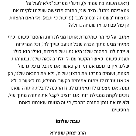
(ראש השנה כח עמוד א), ורש"י מפרש: "אלא לעול על
צוואריהם ניתנו". מצד שני, התורה מדגישה שעלינו לקיים את
המצוות "בשמחה ובטוב לבב" (פרשת כי תבא). אז האם המצוות
הן עול עבורנו, או שמחה גדולה?
אמנם, על פי מה שמלמדת אותנו מגילת רות, ההסבר פשוט: כיף
אמיתי מגיע מתוך הכרה שכל הנועם שייך לה', וכל המרירות
שייכת לנו. המהות שלנו היא גוש של מרירות, ואילו הוא כולו
תענוג פשוט. כאשר הקשר עם ה' תלוי בהנאה שלנו, ובנעימות
שלנו, אין בו נועם אמיתי. רק כאשר אנו מקבלים עלינו עול
מצוות, ושמים במרכז את הרצון של ה', ולא את ההנאה שלנו, רק
אז אנו זוכים לנעימות אמיתית בקשר. ממילא, גם כאשר ה' לא
נענה, אנו מצפים לו ונאמנים לו. זו ההכנה לקבלת התורה שאנו
זוכים לקחת ממגילת רות: אנו רוצים לקבל את התורה מתוך עול,
ולשים את נותן התורה במרכז, כי זה הנועם שאנחנו באמת
מחפשים.
שבת שלום!
הרב יצחק שפירא