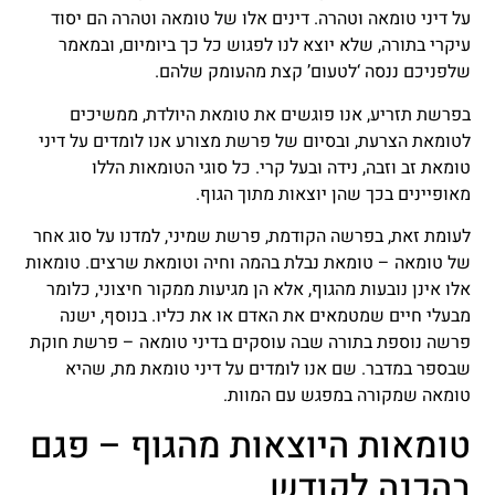
על דיני טומאה וטהרה. דינים אלו של טומאה וטהרה הם יסוד
עיקרי בתורה, שלא יוצא לנו לפגוש כל כך ביומיום, ובמאמר
שלפניכם ננסה ‘לטעום’ קצת מהעומק שלהם.
בפרשת תזריע, אנו פוגשים את טומאת היולדת, ממשיכים
לטומאת הצרעת, ובסיום של פרשת מצורע אנו לומדים על דיני
טומאת זב וזבה, נידה ובעל קרי. כל סוגי הטומאות הללו
מאופיינים בכך שהן יוצאות מתוך הגוף.
לעומת זאת, בפרשה הקודמת, פרשת שמיני, למדנו על סוג אחר
של טומאה – טומאת נבלת בהמה וחיה וטומאת שרצים. טומאות
אלו אינן נובעות מהגוף, אלא הן מגיעות ממקור חיצוני, כלומר
מבעלי חיים שמטמאים את האדם או את כליו. בנוסף, ישנה
פרשה נוספת בתורה שבה עוסקים בדיני טומאה – פרשת חוקת
שבספר במדבר. שם אנו לומדים על דיני טומאת מת, שהיא
טומאה שמקורה במפגש עם המוות.
טומאות היוצאות מהגוף – פגם
בהכנה לקודש