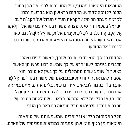
הטומאות היוצאות מהגוף, ועל החשיבות להישמר מהן בתור
הכנה לכניסה לקודש. המקום הראשון הוא בפרשת יתרו,
לקראת מעמד הר סיני. לקראת הגילוי הגדול של הקב”ה לעם
ישראל במעמד הר סיני, מצווה משה רבנו את עם ישראל: “וַיֹּאמֶר
אֶל הָעָם הֱיוּ נְכֹנִים לִשְׁלֹשֶׁת יָמִים אַל תִּגְּשׁוּ אֶל אִשָּׁה”. גם כאן
אנו רואים שהזהירות מטומאות היוצאות מהגוף נדרש כהכנה
לחיבור אל הקודש.
המקום הנוסף הוא בפרשת בהעלותך, כאשר מרים ואהרן
מדברים ביניהם לשון הרע על כך שמשה רבנו פרש מן האשה.
כאשר ה’ שומע שהם מסתכלים על כך בעין לא טובה, הוא
מסביר להם את הייחודיות שבנבואתו של משה רבנו: "פֶּ֣ה אֶל־פֶּ֞ה
אֲדַבֶּר־בּוֹ". בניגוד לנביאים אחרים שמקבלים את נבואתם במראה
או בחלום, משה רבנו מדבר עם הקב”ה בתמידות. מכיוון שה’
מדבר עמו בכל עת ללא התראה מראש, עליו להיות במצב של
טהרה מתמדת, ולהימנע מכל טומאה היוצאת מן הגוף.
מכל המקומות הללו אנו לומדים שמשמעותם של טומאות
היוצאות מן הגוף היא שהן פוגמות במודעות הפנימית של האדם,