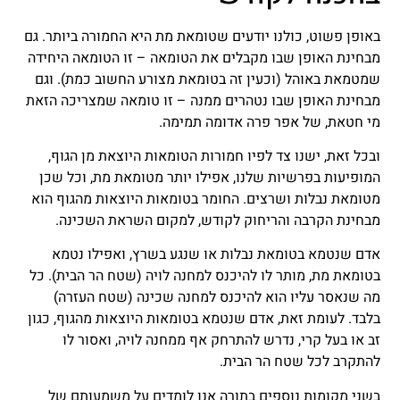
באופן פשוט, כולנו יודעים שטומאת מת היא החמורה ביותר. גם
מבחינת האופן שבו מקבלים את הטומאה – זו הטומאה היחידה
שמטמאת באוהל (וכעין זה בטומאת מצורע החשוב כמת). וגם
מבחינת האופן שבו נטהרים ממנה – זו טומאה שמצריכה הזאת
מי חטאת, של אפר פרה אדומה תמימה.
ובכל זאת, ישנו צד לפיו חמורות הטומאות היוצאת מן הגוף,
המופיעות בפרשיות שלנו, אפילו יותר מטומאת מת, וכל שכן
מטומאת נבלות ושרצים. החומר בטומאות היוצאות מהגוף הוא
מבחינת הקרבה והריחוק לקודש, למקום השראת השכינה.
אדם שנטמא בטומאת נבלות או שנגע בשרץ, ואפילו נטמא
בטומאת מת, מותר לו להיכנס למחנה לויה (שטח הר הבית). כל
מה שנאסר עליו הוא להיכנס למחנה שכינה (שטח העזרה)
בלבד. לעומת זאת, אדם שנטמא בטומאות היוצאות מהגוף, כגון
זב או בעל קרי, נדרש להתרחק אף ממחנה לויה, ואסור לו
להתקרב לכל שטח הר הבית.
בשני מקומות נוספים בתורה אנו לומדים על משמעותם של