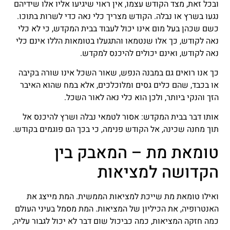
ובכל זאת, מצד הקודש עצמו, אין ראוי שיגיעו אליו אלו שידיהם
נגעו בשרץ או נבלה. הקודש מצריך כלי נאה כדי לשרות בתוכו.
כשם שכהן בעל מום אינו יכול לעבוד בבית המקדש, כי לא כלי
נאה לקודש, כך אלו שנטמאו והתגעלו בטומאות הללו אינם כלי
נאה לקודש, ואינם יכולים להיכנס למקדש.
כך אנו רואים גם במבנה הנפש, שאור השכל אינו שורה בקיבה
או בכבד, שהם כלים גסים ומלוכלכים, אלא במח שהוא האיבר
הזך והנקי ביותר, ולכן הוא כלי נאה לאור השכל.
אותו דבר בבית המקדש: אסור לטמאי נבלה ושרץ להיכנס אל
תוך מחנה שכינה, אל הקודש פנימה, כי בכך הם פוגמים בקודש.
טומאת מת – המאבק בין
הקדושה למציאות
ואילו טומאת מת שייכת למציאות הממשית. המת מייצג את
האנטרופיה, את הכיליון של המציאות. המת מסמל בעיני העולם
כמה חזקה המציאות, כמה כביכול שום דבר לא יכול לגבור עליה,