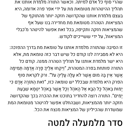
שהרי סוף כל אדם למיתה. וכאשר התורה מלמדת אותנו את
תהליך ההיטהרות מטומאת מת על ידי אפר פרה אדומה, היא
בעצם מלמדת אותנו שהקדושה חזקה יותר מהתוקף של
המציאות. הטהרה מטומאת מת מחדירה בנו שעל אף
שהמציאות חזקה ותקיפה, בכל זאת אפשר להיטהר מ’כבלי
המציאות’, על ידי ששייכים לקודש.
זו הסיבה שהתורה מלמדת אותנו על טומאת מת בדרך ההפוכה:
היא לא מסבירה לנו קודם כל שיש דבר כזה טומאת מת, אלא
היא ישר מלמדת אותנו על תהליך הטהרה ממנה. קודם כל
התורה פותחת בפרה המטהרת, “וְיִקְחוּ אֵלֶיךָ פָרָה אֲדֻמָּה תְּמִימָה
אֲשֶׁר אֵין בָּהּ מוּם אֲשֶׁר לֹא עָלָה עָלֶיהָ עֹל”. ורק לקראת סוף
הפרק היא מלמדת שבכלל יש טומאה כזו, “זֹאת הַתּוֹרָה אָדָם כִּי
יָמוּת בְּאֹהֶל כׇּל הַבָּא אֶל הָאֹהֶל וְכׇל אֲשֶׁר בָּאֹהֶל יִטְמָא שִׁבְעַת
יָמִים”. התורה רוצה להחדיר בתוכנו את ההכרה בכך שהקדושה
חזקה יותר מהמציאות, ושבהחלט אפשר להיטהר מטומאת המת
שמשדרת שהכיליון של המציאות מנצח את הכל.
סדר מלמעלה למטה