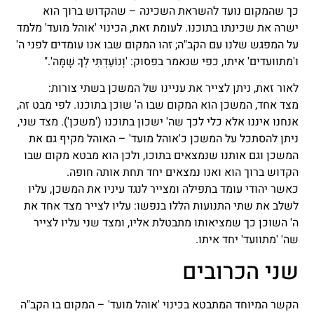
כך שהמקום נועד להשראת השכינה – שהקדוש ברוך הוא
ישרה את שכינתו בתוכנו. לעומת זאת, הכינוי 'אוהל מועד' מלמד
על המפגש שלנו עם הקב"ה; זהו המקום שבו אנו עומדים לפני ה'
ו'מתוועדים' איתו, כפי שנאמר בפסוק: 'וְנוֹעַדְתִּי לְךָ שָׁמָּה'."
לאור זאת, ניתן לצייר את עניינו של המשכן בשתי צורות:
מצד אחד, המשכן הוא המקום שבו ה' שוכן בתוכנו. לפי מבט זה,
אנחנו איננו אלא כלי לכך שה' ישכון בתוכנו ('משכן'). מצד שני,
ניתן להסתכל על המשכן כ'אוהל מועד' – האוהל מקיף גם את
המשכן וגם אותנו שנמצאים בתוכו, ולכן הוא מבטא מקום שבו
הקדוש ברוך הוא ואנו נמצאים יחד תחת אותה חופה.
כאשר יהודי עומד בתפילה ומצייר לנגד עיניו את המשכן, עליו
לשלב את שתי התנועות הללו בנפשו: עליו לצייר מצד אחד את
ה' השוכן כך שמציאותו מתבטלת אליו, ומצד שני עליו לצייר
שה' 'מתוועד' יחד איתו.
שני הכרובים
הקשר המיוחד המתבטא בכינוי 'אוהל מועד' – המקום בו הקב"ה