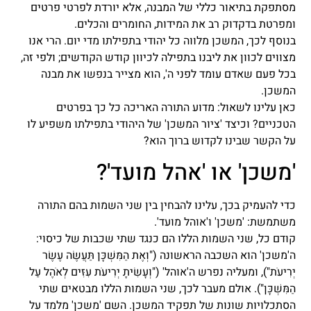
מסתפקת בתיאור כללי של המבנה, אלא יורדת לפרטי פרטים
ומפרטת בדקדוק רב את המידות, החומרים והכלים.
בנוסף לכך, המשכן מלווה כל יהודי בתפילתו מדי יום. הרי אנו
מצווים לכוון את ליבנו בתפילה לכיוון קודש הקודשים; ולפי זה,
בכל פעם שאדם עומד לפני ה', הוא מצייר בנפשו את מבנה
המשכן.
כאן עלינו לשאול: מדוע התורה האריכה כל כך בפרטים
הטכניים? וכיצד 'ציור המשכן' של היהודי בתפילתו משפיע לו
על הקשר שבינו לקדוש ברוך הוא?
'משכן' או 'אהל מועד'?
כדי להעמיק בכך, עלינו להבחין בין שני השמות בהם התורה
משתמשת: 'משכן' ו'אוהל מועד'.
קודם כל, שני השמות הללו הם כנגד שתי שכבות של כיסוי:
ה'משכן' הוא השכבה הראשונה ("וְאֶת הַמִּשְׁכָּן תַּעֲשֶׂה עֶשֶׂר
יְרִיעֹת"), ומעליה נפרש ה'אוהל' ("וְעָשִׂיתָ יְרִיעֹת עִזִּים לְאֹהֶל עַל
הַמִּשְׁכָּן"). אולם מעבר לכך, שני השמות הללו מבטאים שתי
הסתכלויות שונות של תפקיד המשכן. השם 'משכן' מלמד על