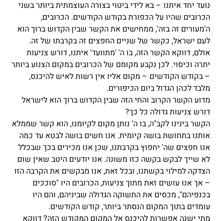
נועד יחד איתנו – בא לידי ביטוי בצורה העוצמתית ביותר בשני
הכרובים שהיו על הכפורת בקודש הקודשים. הכרובים,
ה'מעורים זה בזה', ממחישים את הקשר שבין הקדוש ברוך הוא
לעם ישראל, כקשר של שניים החפצים זה בקרבתו של זה.
אולם, דווקא הקשר הזה, בו ה' 'מתוועד' איתנו, דורש צניעות
יתרה וכיסוי. לכן נקבע מקומם של הכרובים במקום הצנוע ביותר
– בקודש הקודשים – מקום אליו אין רשות לאיש להיכנס,
מלבד לכהן הגדול ביום הכיפורים.
מדוע הקשר הקרוב והחי הזה שבין הקדוש ברוך הוא לישראל
דורש צניעות גדולה כל כך?
הקשר בינינו לקב"ה, בו ה' נותן מקום לקיומנו, הוא קשר שממלא
אותנו בתחושת בושה קיומית. אנו חשים בושה לבטא עד כמה
אנו חפצים שה' יחפוץ בקרבתנו, שכן אנו מכירים בכך שבכלל
לא שייך לבקש בקשה כזו משונה. אנו יודעים היטב שאין שום
הצדקה למילוי בקשתנו, ובכל זאת, אנו מבקשים את הקרבה הזו
– אך אנו עושים זאת מתוך צניעות, הכרובים היו "סוככים
בכנפיהם", מכסים את התשוקה הגדולה שביניהם, והם היו
עומדים בתוך המקום הנסתר ביותר, קודש הקודשים.
מתי ישנה אפשרות להיכנס אל המקום המקודש הזה? דווקא