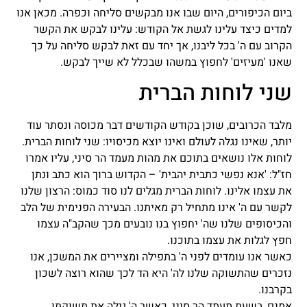
ביום הכיפורים, היום שבו אנו מבקשים סליחה וכפרה. מכאן אנו
למדים כיצד עלינו לגשת אל הקודש: עלינו לבקש את הקשר
הקרוב עם ה' בכל ליבנו, אך יחד עם זאת לבקש סליחה על כך
שאנו 'מעיזים' לחפוץ במשהו שבכלל לא שייך לבקש.
שני לוחות הברית
מלבד הכרובים, שוכן בקודש הקודשים דבר מכוסה ונסתר עוד
יותר, שאינו נגלה לעולם ואינו יוצא מכיסויו: שני לוחות הברית.
לוחות אלו נושאים בתוכם את מהות מעמד הר סיני, עליו אמרו
חז"ל: 'אנא נפשי כתבית יהבית' – הקדוש ברוך הוא כתב ונתן
את עצמו אלינו. לוחות הברית מגלים לנו סוד כמוס: הרצון שלנו
לקשר עם ה' אינו מתחיל רק מאיתנו. הבעירה הפנימית של הלב
והכיסופים שלנו שה' יחפוץ בנו נובעים מכך שהקב"ה עצמו
חפץ לגלות את עצמו בתוכנו.
כאשר אנו עומדים לפני ה' בתפילה ומציירים את המשכן, אנו
נזכרים שהתשוקה שלנו לה' היא הד לכך שהוא רוצה לשכון
בקרבנו.
אמנם, בשעת מעמד הר סיני, כאשר ה' גילה את תשוקתו