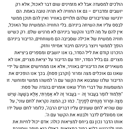
הולכים למסעדה אבל לא מזמינים שום דבר לאכול, אלא רק
יושבים ומדברים – גם אז החוויה לא תהיה טובה באמת. הם
ירגישו שהדיבורים שלהם תלויים באוויר ואין להם תוכן ממשי
לבסס עליו את השיחה ביניהם. בלי החוויה הממשית של האוכל,
אין להם על מה לדבר והקשר ביניהם לא מרגיש שלם. רק כשיש
חוויה ממשית של אכילה שסביבה הם משוחחים, הדיבור ביניהם
הופך לממשי ויוצר ביניהם חיבור אמיתי וחזק.
הזכרנו קודם את ליל הסדר, בו אנו יושבים ומספרים ביציאת
מצרים. גם בליל הסדר, יחד עם הדיבור על יציאת מצרים, אנו לא
משאירים את הדיבורים באוויר, אלא אנו ממחישים אותם על ידי
שאנו גם אוכלים מצה ומרור (וקרבן פסח). בכך אנו הופכים את
הדיבור שלנו שמבטא את הקשר עם ה' למשהו ממשי ומוחשי. זו
המשמעות של דברי חז"ל שאנו אומרים בהגדה של פסח:
"תַּלְמוּד לוֹמַר בַּעֲבוּר זֶה – בַּעֲבוּר זֶה לֹא אָמַרְתִּי, אֶלָּא בְּשָׁעָה שֶׁיֵּשׁ
מַצָּה וּמָרוֹר מֻנָּחִים לְפָנֶיךָ". כמו כן, המצה נקראת 'לחם עוני', על
שם שהיא 'לחם שעונים עליו דברים הרבה', כלומר לחם שעל ידו
אנו מסוגלים לדבר ולבטא את הקשר עם ה'.
אותו הדבר נכון גם ביחס למציאות כולה: אדם יכול לחיות את
חייו ולהרגיש כלוא בתוך המציאות, כאילו היא חומה שסוגרת