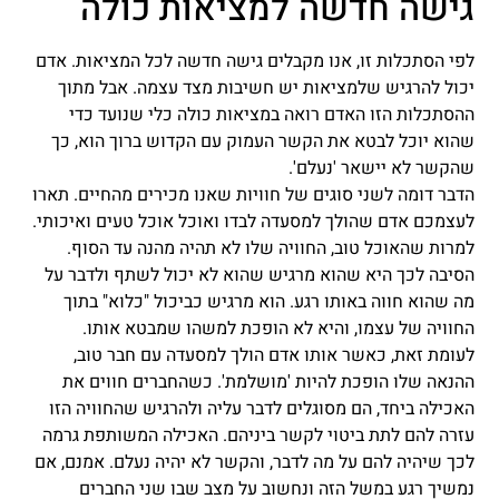
גישה חדשה למציאות כולה
לפי הסתכלות זו, אנו מקבלים גישה חדשה לכל המציאות. אדם
יכול להרגיש שלמציאות יש חשיבות מצד עצמה. אבל מתוך
ההסתכלות הזו האדם רואה במציאות כולה כלי שנועד כדי
שהוא יוכל לבטא את הקשר העמוק עם הקדוש ברוך הוא, כך
שהקשר לא יישאר 'נעלם'.
הדבר דומה לשני סוגים של חוויות שאנו מכירים מהחיים. תארו
לעצמכם אדם שהולך למסעדה לבדו ואוכל אוכל טעים ואיכותי.
למרות שהאוכל טוב, החוויה שלו לא תהיה מהנה עד הסוף.
הסיבה לכך היא שהוא מרגיש שהוא לא יכול לשתף ולדבר על
מה שהוא חווה באותו רגע. הוא מרגיש כביכול "כלוא" בתוך
החוויה של עצמו, והיא לא הופכת למשהו שמבטא אותו.
לעומת זאת, כאשר אותו אדם הולך למסעדה עם חבר טוב,
ההנאה שלו הופכת להיות 'מושלמת'. כשהחברים חווים את
האכילה ביחד, הם מסוגלים לדבר עליה ולהרגיש שהחוויה הזו
עזרה להם לתת ביטוי לקשר ביניהם. האכילה המשותפת גרמה
לכך שיהיה להם על מה לדבר, והקשר לא יהיה נעלם. אמנם, אם
נמשיך רגע במשל הזה ונחשוב על מצב שבו שני החברים