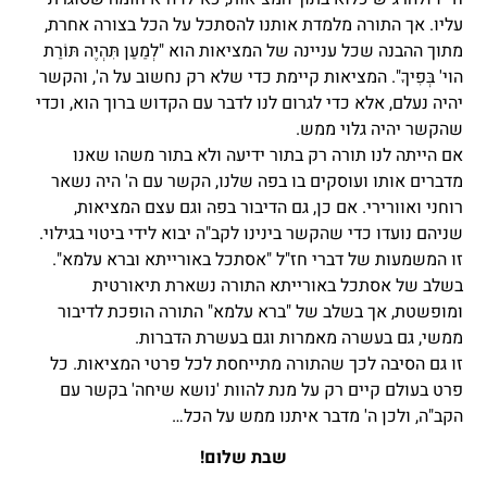
עליו. אך התורה מלמדת אותנו להסתכל על הכל בצורה אחרת,
מתוך ההבנה שכל עניינה של המציאות הוא "לְמַעַן תִּהְיֶה תּוֹרַת
הוי' בְּפִיךָ". המציאות קיימת כדי שלא רק נחשוב על ה', והקשר
יהיה נעלם, אלא כדי לגרום לנו לדבר עם הקדוש ברוך הוא, וכדי
שהקשר יהיה גלוי ממש.
אם הייתה לנו תורה רק בתור ידיעה ולא בתור משהו שאנו
מדברים אותו ועוסקים בו בפה שלנו, הקשר עם ה' היה נשאר
רוחני ואוורירי. אם כן, גם הדיבור בפה וגם עצם המציאות,
שניהם נועדו כדי שהקשר בינינו לקב"ה יבוא לידי ביטוי בגילוי.
זו המשמעות של דברי חז"ל "אסתכל באורייתא וברא עלמא".
בשלב של אסתכל באורייתא התורה נשארת תיאורטית
ומופשטת, אך בשלב של "ברא עלמא" התורה הופכת לדיבור
ממשי, גם בעשרה מאמרות וגם בעשרת הדברות.
זו גם הסיבה לכך שהתורה מתייחסת לכל פרטי המציאות. כל
פרט בעולם קיים רק על מנת להוות 'נושא שיחה' בקשר עם
הקב"ה, ולכן ה' מדבר איתנו ממש על הכל…
שבת שלום!