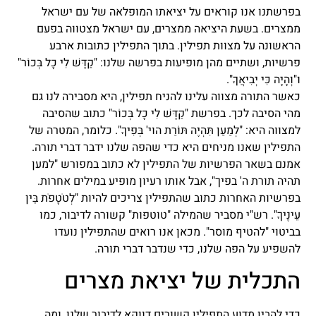
בפרשתנו אנו קוראים על יציאתו המופלאה של עם ישראל
ממצרים. בשעת היציאה ממצרים, עם ישראל מצטווה בפעם
הראשונה על מצוות תפילין. בתוך התפילין כתובות ארבע
פרשיות, ושתיים מהן מופיעות בפרשה שלנו: "קַדֶּשׁ לִי כָל בְּכוֹר"
ו"וְהָיָה כִּי יְבִיאֲךָ".
כאשר התורה מצווה עלינו להניח תפילין, היא מסבירה לנו גם
מהי הסיבה לכך. בפרשת "קַדֶּשׁ לִי כָל בְּכוֹר" כתוב שהסיבה
למצווה היא: "לְמַעַן תִּהְיֶה תּוֹרַת הוי' בְּפִיךָ". כלומר, המטרה של
התפילין שאנו מניחים היא כדי שהפה שלנו ידבר דברי תורה.
אמנם בשאר הפרשיות של התפילין לא כתוב במפורש "למען
תהיה תורת ה' בפיך", אבל אותו רעיון מופיע במילים אחרות.
בפרשיות האחרות כתוב שהתפילין צריכים להיות "לְטֹטָפֹת בֵּין
עֵינֶיךָ". רש"י מסביר שהמילה "טוטפות" קשורה לדיבור, כמו
בביטוי "להטיף מוסר". מכאן אנו רואים שהתפילין נועדו
להשפיע על הפה שלנו, כדי שנדבר דברי תורה.
התכלית של יציאת מצרים
כדי להבין מדוע התפילין קשורים דווקא לדיבור שלנו, ומה