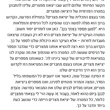
הקשר המיוחד שלהם לרגע שבו יצאנו ממצרים, עלינו להתבונן
במטרה הפנימית של היציאה ממצרים.
מהי בעצם התכלית של יציאת מצרים? בתחילת הפרשה, הקדוש
ברוך הוא מגלה למשה רבנו שהסיבה לכל הניסים והנפלאות
היא: "לְמַעַן תְּסַפֵּר בְּאָזְנֵי בִנְךָ". כאן אנו לומדים יסוד חשוב:
המטרה העיקרית של יציאת מצרים היא לא רק העובדה שיצאנו
מעבדות לחרות – אלא העיקר הוא היכולת שלנו לספר על כך.
הקדוש ברוך הוא רצה להוציא אותנו ממצרים כדי שנדבר ונספר
על הניסים שעשה לנו. המטרה היא שנהפוך את מה שקרה לנו
במציאות לדיבורים של קשר בינינו לה'. כשאנחנו מספרים על
יציאת מצרים, אנחנו בעצם מחברים את המציאות הזו לקדוש
ברוך הוא דרך הדיבורים שלנו.
זו הסיבה שבכל שנה, כאשר אנו יושבים כל המשפחה בליל
הסדר, המצה והמרור מונחים לפנינו, ואנו מספרים ביציאת
מצרים; אנחנו מגלים לבנים שלנו את המבואר בפרשה: וְהִגַּדְתָּ
לְבִנְךָ בַּיּוֹם הַהוּא לֵאמֹר, בַּעֲבוּר זֶה עָשָׂה הוי' לִי בְּצֵאתִי מִמִּצְרָיִם.
כלומר, כל המטרה של יציאת מצרים הייתה כדי שנשב כעת
ביחד ונדבר על כך.