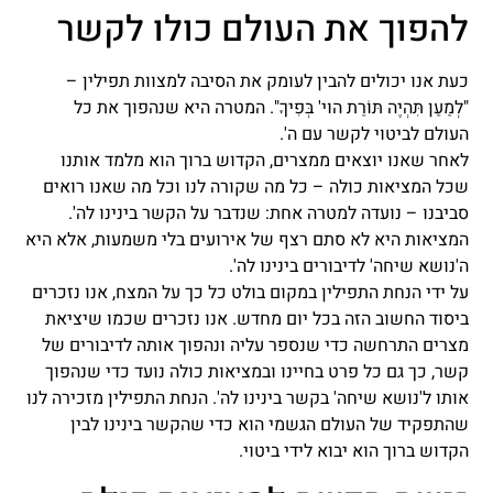
להפוך את העולם כולו לקשר
כעת אנו יכולים להבין לעומק את הסיבה למצוות תפילין –
"לְמַעַן תִּהְיֶה תּוֹרַת הוי' בְּפִיךָ". המטרה היא שנהפוך את כל
העולם לביטוי לקשר עם ה'.
לאחר שאנו יוצאים ממצרים, הקדוש ברוך הוא מלמד אותנו
שכל המציאות כולה – כל מה שקורה לנו וכל מה שאנו רואים
סביבנו – נועדה למטרה אחת: שנדבר על הקשר בינינו לה'.
המציאות היא לא סתם רצף של אירועים בלי משמעות, אלא היא
ה'נושא שיחה' לדיבורים בינינו לה'.
על ידי הנחת התפילין במקום בולט כל כך על המצח, אנו נזכרים
ביסוד החשוב הזה בכל יום מחדש. אנו נזכרים שכמו שיציאת
מצרים התרחשה כדי שנספר עליה ונהפוך אותה לדיבורים של
קשר, כך גם כל פרט בחיינו ובמציאות כולה נועד כדי שנהפוך
אותו ל'נושא שיחה' בקשר בינינו לה'. הנחת התפילין מזכירה לנו
שהתפקיד של העולם הגשמי הוא כדי שהקשר בינינו לבין
הקדוש ברוך הוא יבוא לידי ביטוי.