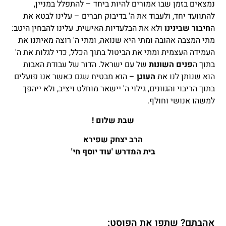
נמצאים בזמן שבו אמורים להיות ביחד – להתפלל במניין,
להתוועד יחד, ולעבוד את ה' בדיבוק חברים – עלינו לבטא את
ה
חיבור שבינינו
ולא את הבלעדיות האישית. עלינו להבחין היטב:
מתי המצבה אהובה ומתי היא שנואה, ומתי ה' רוצה מאיתנו את
העמידה העצמית ומתי את הביטול בתוך הכלל, כדי לגלות את ה'
בתוך ה
פנים השונות
של עם ישראל. הדור של עבודת האבות
הוא שנותן לנו את
העוגן
– הוא מבטיח שגם כאשר אנו פועלים
בתוך הריבוי והגוונים, גילוי ה' יישאר מוחלט ויציב, ולא ייהפך
למשהו אנושי וחולף.
שבת שלום !
הרב יצחק שפירא
בית המדרש 'עוד יוסף חי'
אהבתם? שתפו את הפוסט: