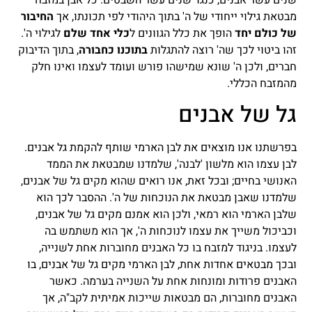
מבטאת גילוי ייחודי של ה' בתוך היהודי לפי תכונתו, אך
החיבור
של כולם יחד
הופך את כלל הגוונים ל
כלי אחד שלם
לגילוי ה'.
זהו ביטוי לכך שה' רוצה להתגלות
בתוכנו כחבורה
, בתוך הדיבוק
חברים, ולכן ה' שונא שמישהו פורש ועומד לעצמו ואינו חלק
מהמזבח הכללי.
גל של אבנים
בפרשתנו אנו מוצאים את לבן הארמי שותף להקמת גל אבנים.
לבן עצמו הוא מלשון 'לבנה', שלמדנו שמבטאת את הממד
האנושי בחיים; ובכל זאת, אנו רואים שהוא מקים גל של אבנים,
שלמדנו שאבן מבטאת את הנוכחות של ה'. ההסבר לכך הוא
שלבן הארמי הוא רמאי, ולכן הוא אמנם מקים גל של אבנים,
וכביכול משייך את עצמו לנוכחות ה', אך הוא משתמש בה
לעצמו. בניגוד למזבח בו כל האבנים מחוברות אחת לשנייה,
ובכך מבטאים אחדות אחת, לבן הארמי מקים גל של אבנים, בו
האבנים פרודות ומונחות אחת על השנייה בערמה. כאשר
האבנים מחוברות, הם מבטאות שייכות אמיתית לקב"ה, אך