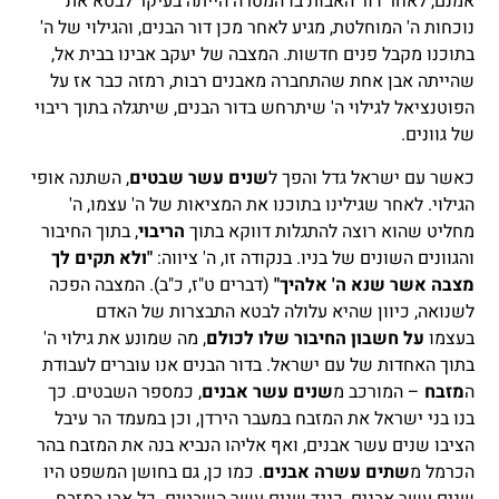
אמנם, לאחר דור האבות בו המטרה הייתה בעיקר לבטא את
נוכחות ה' המוחלטת, מגיע לאחר מכן דור הבנים, והגילוי של ה'
בתוכנו מקבל פנים חדשות. המצבה של יעקב אבינו בבית אל,
שהייתה אבן אחת שהתחברה מאבנים רבות, רמזה כבר אז על
הפוטנציאל לגילוי ה' שיתרחש בדור הבנים, שיתגלה בתוך ריבוי
של גוונים.
כאשר עם ישראל גדל והפך ל
שנים עשר שבטים
, השתנה אופי
הגילוי. לאחר שגילינו בתוכנו את המציאות של ה' עצמו, ה'
מחליט שהוא רוצה להתגלות דווקא בתוך
הריבוי
, בתוך החיבור
והגוונים השונים של בניו. בנקודה זו, ה' ציווה:
"ולא תקים לך
מצבה אשר שנא ה' אלהיך"
(דברים ט"ז, כ"ב). המצבה הפכה
לשנואה, כיוון שהיא עלולה לבטא התבצרות של האדם
בעצמו
על חשבון החיבור שלו לכולם
, מה שמונע את גילוי ה'
בתוך האחדות של עם ישראל. בדור הבנים אנו עוברים לעבודת
ה
מזבח
– המורכב מ
שנים עשר אבנים
, כמספר השבטים. כך
בנו בני ישראל את המזבח במעבר הירדן, וכן במעמד הר עיבל
הציבו שנים עשר אבנים, ואף אליהו הנביא בנה את המזבח בהר
הכרמל מ
שתים עשרה אבנים
. כמו כן, גם בחושן המשפט היו
שנים עשר אבנים, כנגד שנים עשר השבטים. כל אבן במזבח