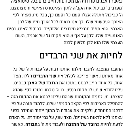
כאשר האבנים פרודות הם משקפות חיים בהם בכל סיטואציה
'מערבים' כביכול את הקב"ה לתוך האינטרס האישי והמצומצם.
ה' כביכול מתגלה אצלו פעם כל ופעם כך, בכל סיטואציה לפי
הצורך העכשווי שלו. כך אנו רואים לכל אורך חייו של לבן
הארמי: הוא תמיד ממציא תירוצים 'אלוקיים' כביכול לאינטרסים
האנושיים שלו. לכן על אף שהוא מקים גל של אבנים, השם
העצמי שלו הוא לבן מלשון לבנה.
לחיות את שני הרבדים
המעבר ממצבה למזבח מלמד אותנו רבות על עבודת ה' של כל
אחד מאיתנו, אשר צריכה לכלול את
שני הרבדים
הללו. מצד
אחד, כל אחד חייב לבסס בתוכו את ה
רובד של האבן
כבסיס.
עליו לוודא שיש לו מקום בנפש בו ה' נוכחו בתוכו כפי שהוא
לעצמו. יש זמנים ומקומות שבהם עלינו לבטא את המקום הזה –
להתפלל באריכות לפי הקצב הפנימי שלנו, ללמוד תורה על פי
דרכנו המיוחדת, ולקיים את עבודת ה' מתוך ייחוד ועמידה בפני
עצמנו ו'לא לראות בעיניים'. מצד שני, על גבי יסוד זה, על האדם
לדעת לחיות ב
רובד של המזבח
ולעבוד את ה' ב
חבורה
. כאשר