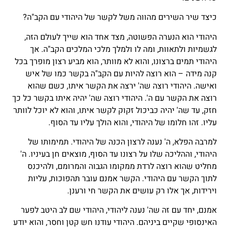
כיצד שיר השירים מהווה משל לקשר של היהודי עם הקב"ה?
היהודי הוא הנערה הפשוטה, מצד אחד הוא שייך לעולם הזה,
לגשמיות ולתאוות, ומה לו ולמלך מלכי המלכים הקב"ה. אך
היהודי תמים ברצונו, והוא לא מוותר, הוא מביע רצון מופרך בכל
קנה מידה – הוא רוצה להיות עם הקב"ה בקשר כמו של איש
ואישה. היהודי רוצה שה' ירצה את הקשר איתו, כשם שהוא
רוצה את הקשר עם ה'. היהודי רוצה שה' יהיה איתו בקשר כל כך
חזק, עד שה' יהיה כביכול זקוק לקשר איתו, והוא לא יוכל לוותר
עליו. זהו חלומו של היהודי, והוא הולך עליו עד הסוף.
למרבה הפלא, ה' נענה לרצון הכנה של היהודי. תמימותו של
היהודי, וההליכה שלו על רצונו עד הסוף, מוצאים חן בעיניו. ה'
מחליט שהוא רוצה לרדת ממקומו הגבוה והמרומם, ולהיכנס
לתוך הקשר עם היהודי. הקשר אמנם עובר תהפוכות, עליות
וירידות, אך אלו רק עושים את הקשר חי ורענן.
אמנם, יחד עם זה שה' נענה ליהודי, היהודי שם לב היטב לפער
האינסופי שקיים ביניהם. היהודי עודנו חש קטן וחסר, והוא יודע