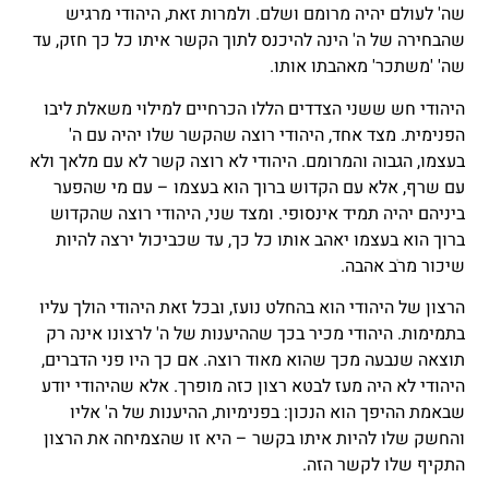
שה' לעולם יהיה מרומם ושלם. ולמרות זאת, היהודי מרגיש
שהבחירה של ה' הינה להיכנס לתוך הקשר איתו כל כך חזק, עד
שה' 'משתכר' מאהבתו אותו.
היהודי חש ששני הצדדים הללו הכרחיים למילוי משאלת ליבו
הפנימית. מצד אחד, היהודי רוצה שהקשר שלו יהיה עם ה'
בעצמו, הגבוה והמרומם. היהודי לא רוצה קשר לא עם מלאך ולא
עם שרף, אלא עם הקדוש ברוך הוא בעצמו – עם מי שהפער
ביניהם יהיה תמיד אינסופי. ומצד שני, היהודי רוצה שהקדוש
ברוך הוא בעצמו יאהב אותו כל כך, עד שכביכול ירצה להיות
שיכור מרֹב אהבה.
הרצון של היהודי הוא בהחלט נועז, ובכל זאת היהודי הולך עליו
בתמימות. היהודי מכיר בכך שההיענות של ה' לרצונו אינה רק
תוצאה שנבעה מכך שהוא מאוד רוצה. אם כך היו פני הדברים,
היהודי לא היה מעז לבטא רצון כזה מופרך. אלא שהיהודי יודע
שבאמת ההיפך הוא הנכון: בפנימיות, ההיענות של ה' אליו
והחשק שלו להיות איתו בקשר – היא זו שהצמיחה את הרצון
התקיף שלו לקשר הזה.