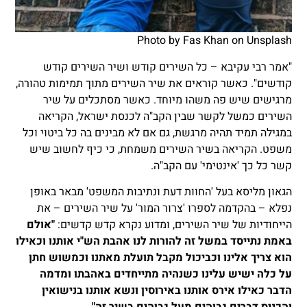
Photo by
Fas Khan
on
Unsplash
"אמר רבי עקיבא – כל השירים קודש ושיר השירים קודש
קודשים". כאשר קוראים את שיר השירים מתוך תמימות טהורה,
מרגישים שיש פה משהו מיוחד. כאשר מסתכלים על שיר
השירים כמשל לקשר שבין הקב"ה לכנסת ישראל, הקריאה
במגילה תמיד תהיה מרגשת, גם אם לא מבינים בה כל ביטוי וכל
משפט. הקריאה בשיר השירים משמחת, כי כיף לחשוב שיש
קשר כל כך 'אינטימי' עם הקב"ה.
הגאון מליסא בעל 'החוות דעת ונתיבות המשפט' מבאר באופן
נפלא – בהקדמה לספרו 'צרור המור' על שיר השירים – את
הייחודיות של שיר השירים, ומדוע נקרא קדש קדשים:
"אולם
באמת נתייסד במשל זה להורות לנו אהבת הש"י אותנו וכאילו
הוא צריך אלינו וכביכול מקבל תועלת מאתנו וכמשוש חתן
על כלה ישיש עלינו כשנהיה מתייחדים באהבתו ומדמה
הדבר כאילו אירס אותנו באירוסין ונשא אותנו בנישואין