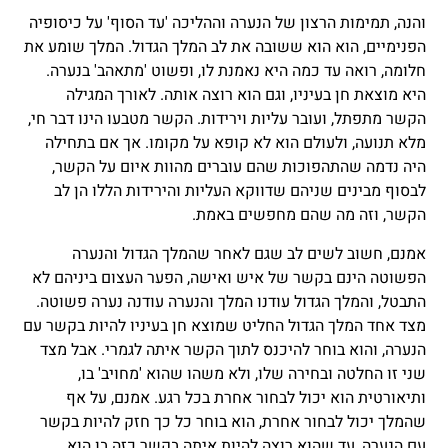
והנה, תמימות הרצון של הנערה וההליכה 'עד הסוף' על כיסופיה
הפנימיים, הוא הוא ששובה את לב המלך הגדול. המלך שומע את
חלומה, רואה עד כמה היא נאמנת לו, ופשוט 'מתאהב' בנערה.
היא מוצאת חן בעיניו, וגם הוא רוצה אותה. לאורך המגילה
הקשר מתפתל, ועובר עליות וירידות. הקשר מטבעו הינו דבר חי,
מלא תנועה, ולעולם הוא לא קופא על מקומו. אך אם בתחילה
היה נדמה שהתהפוכות שהם עוברים מהוות איום על הקשר,
לבסוף מבינים שניהם שדווקא העליות והירידות הללו הן לב
הקשר, וזה מה שהם מחפשים באמת.
אמנם, חשוב לשים לב שגם לאחר שהמלך הגדול והנערה
הפשוטה הינם בקשר של איש ואישה, הפער העצום ביניהם לא
התבטל, והמלך הגדול עודנו המלך והנערה עודנה נערה פשוטה.
מצד אחד המלך הגדול החליט שמוצא חן בעיניו להיות בקשר עם
הנערה, והוא בוחר להיכנס לתוך הקשר איתה לגמרי. אבל מצד
שני זו החלטה ובחירה שלו, ולא משהו שהוא 'מחויב' בו,
ותיאורטית הוא יכול לבחור אחרת בכל רגע. אמנם, על אף
שהמלך יכול לבחור אחרת, הוא בוחר כל כך חזק להיות בקשר
עם הנערה, עד שהוא רוצה להיות איתה בקשר כזה בו הוא