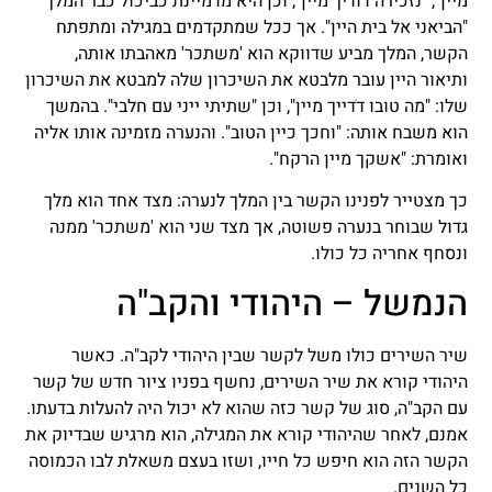
מיין", "נזכירה דודיך מיין", וכן היא מדמיינת כביכול כבר המלך
"הביאני אל בית היין". אך ככל שמתקדמים במגילה ומתפתח
הקשר, המלך מביע שדווקא הוא 'משתכר' מאהבתו אותה,
ותיאור היין עובר מלבטא את השיכרון שלה למבטא את השיכרון
שלו: "מה טובו דֹדייך מיין", וכן "שתיתי ייני עם חלבי". בהמשך
הוא משבח אותה: "וחכך כיין הטוב". והנערה מזמינה אותו אליה
ואומרת: "אשקך מיין הרקח".
כך מצטייר לפנינו הקשר בין המלך לנערה: מצד אחד הוא מלך
גדול שבוחר בנערה פשוטה, אך מצד שני הוא 'משתכר' ממנה
ונסחף אחריה כל כולו.
הנמשל – היהודי והקב"ה
שיר השירים כולו משל לקשר שבין היהודי לקב"ה. כאשר
היהודי קורא את שיר השירים, נחשף בפניו ציור חדש של קשר
עם הקב"ה, סוג של קשר כזה שהוא לא יכול היה להעלות בדעתו.
אמנם, לאחר שהיהודי קורא את המגילה, הוא מרגיש שבדיוק את
הקשר הזה הוא חיפש כל חייו, ושזו בעצם משאלת לבו הכמוסה
כל השנים.