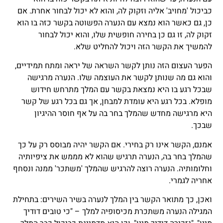
כביכול 'מחויב' אליה וזקוק לה, והוא לא יכול לבחור אחרת. אם
כן, גם כאשר הוא נמצא עם הנערה הפשוטה בקשר כזה בו הוא
זקוק לה, זו גם כן בחירה חופשית שלו, והוא יכול לבחור
להמשיך את הקשר הזה ויכול להחליט שלא.
הפער העצום הזה נותן לקשר השראה של יראה ומתח תמידיים,
והוא גם מה שנותן לקשר את העוצמה שלו. הנערה מרגישה
שבכל רגע בו היא נמצאת בקשר עם המלך מתרחש חידוש
מופלא. בכל רגע היא עומדת למבחן, אך גם בכל רגע של קשר
היא מרגישה מחדש שהמלך בחר בה על אף חוסר ההיגיון
שבכך.
אמנם, הקשר אינו רק בחירי. אם הקשר יהיה מבוסס רק על כך
שהמלך בחר בה, הנערה תרגיש שהוא לא מממש את ציפיותיה
וחלומותיה. הנערה רוצה להרגיש שהמלך 'משתכר' ממנה ונסחף
אחריה לגמרי.
ואכן, כך מתואר הקשר בין המלך לנערה בשיר השירים: בתחילת
המגילה הנערה משתכרת מכיסופיה למלך – "כי טובים דודיך