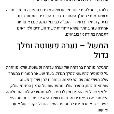
והכניס דברים גבוהים מעל גבוהים בשיר זה".
כלומר, במגילה זו ישנו חידוש שלא מצינו בחמישה חומשי תורה
ובשאר ספרי התנ"ך האחרים. בשיר השירים, מתואר הדוד
כנזקק וכתלוי ברעיה – הקב"ה כביכול נזקק לנבראים! זוהי
אמירה עזה ביותר שהיא ייחודית לשיר השירים ולא ראינו
דוגמתה בתורה או בנביאים.
המשל – נערה פשוטה ומלך
גדול
המגילה פותחת בחלומה של נערה עלומה ופשוטה, שלא מוותרת
על כיסופיה להינשא למלך הגדול. בעוד ששאר הנערות במעמד
שלה משלימות עם המציאות, ובוחרות להן שידוך פשוט
שמתאים להם, הנערה שלנו מתעקשת על הרצון הפנימי שלה,
על אף שעל פי ההיגיון אין לו סיכוי להתממש לעולם. את חלומה
היא מביעה בתיאורים עזים ונרגשים. היא יודעת בדיוק מה היא
רוצה – היא מדמיינת להיות עם המלך הגדול בקשר של איש
ואישה.