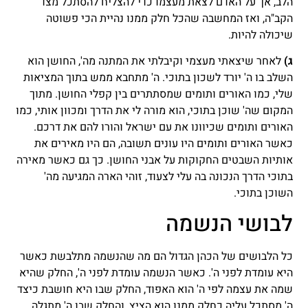
הלב, אך על האדם לצאת מעצמו כדי להצליח להסתכל מצד
הקב"ה, ואז המחשבה שהכל חלק ממנו נהיית הכי פשוטה
שיכולה להיות.
ג)
לאחר שיצאתי מעצמי וקיבלתי את המתנה מה', החושן הוא
השלב בו ה' יורד לשכון בתוכי. ה' מתחבא ממש בתוך המציאות
שלי, כמו האורים ותומים שמסתתרים בין קפלי החושן. מתוך
המקום שה' שוכן בתוכי, הוא מורה לי את הדרך ומכוון אותי, כמו
האורים ותומים שכיוונו את עם ישראל והורו להם את דרכם.
כאשר האורים ותומים היו עונים תשובה, הם היו מאירים את
אותיות השבטים החקוקות על אבני החושן. כך גם כאשר מאירה
בתוכי הדרך הנכונה בה עלי לצעוד, זוהי הארה המגיעה מה'
השוכן בתוכי.
לבושי הנשמה
כל הלבושים של הכהן הגדול הם מה שהנשמה מתלבשת כאשר
היא עומדת לפני ה'. כאשר הנשמה עומדת לפני ה', החלק שהיא
שמה את עצמה לפי ה' הוא האפוד, החלק שבו היא חושבת כיצד
ה' מסתכל עליה כחלק ממנו הוא הציץ, והחלק שבו ה' מתגלה