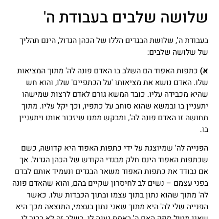
שלושה שלבים בעבודת ה'
בעבודת ה', שלושת הבגדים הללו של הכהן הגדול, הינם תהליך
של שלושה שלבים:
א)
כתפות האפוד הם השלב בו האדם פונה לה' מתוך המציאות
שלו. האדם נושא את מציאותו 'על הכתפיים' שלו, והוא חש
שהיא מכבידה עליו. כובד המשא גורם לאדם לרצות שמישהו
יתעניין בו ובמשא שהוא סוחב על כתפיו, וכך יקל עליו. מתוך
תחושה זו האדם פונה לה', ומבקש ממנו שיזכור אותו ויתעניין
בו.
הפנייה לה' שמיוצגת על ידי כתפות האפוד היא קדושה, כשם
שכתפות האפוד הינם חלק מבגדי הקודש של הכהן הגדול. אך
אם נבודד את כתפות האפוד משאר הבגדים ונעמיד אותם לבדם
בפני עצמם – נשים לב לחיסרון שקיים בהם, והוא שהאדם פונה
לה' מתוך שהוא נתון בתוך עצמו ובתוך הכבדות שלו. כאשר
הפנייה שלי לה' היא מתוך שאני נתון בעצמי, התוצאה מכך היא
שאני מטיל ספק האם ה' באמת נענה לי. בשלב זה לא ברור לי