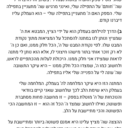
שה' 'חותם' על התפילה שלי, ואינני מרגיש שה' מתעניין בתפילה
שלי. הספק האם ה' מתעניין בתפילה שלי – הוא העמלק עליו
דיברנו קודם.
ב)
הדרך להילחם בעמלק הוא על ידי הציץ, המבטא את ה'
שמציץ ונותן לנו במתנה להסתכל על המציאות מתוך נקודת
המבט שלו. לפי נקודת המבט של ה', הכל חלק ממנו, ואם כן ה'
לא רק זוכר אותי בתור מישהו חיצוני לו, אלא הוא נותן לי מתנה
לראות שמצידו אני חלק ממנו. היכולת לעלות מהכתפיים לראש,
ולחשוב כמו ה', שמצדו הכל חלק ממנו – היא עיקר התשובה
שה' עונה לי על הפנייה שלי אליו בתפילה.
המתנה הזו היא עיקר המלחמה לה' בעמלק. המלחמה שלי
בעמלק היא שימת הלב לכך שלחשוב שאני קיים בוודאי
והנוכחות של ה' מוטלת בספק – זו מחשבה פחות מסתברת
ופשוטה; ואילו לחשוב שמצד ה' הכל זה הוא – זו המחשבה הכי
הפשוטה והכי מתיישבת על הלב.
ההצצה שה' מציץ עלינו היא אמנם פשוטה ביותר ומתיישבת על