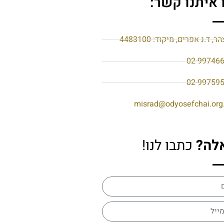
 איתנו קשר:
הר, ד.נ אפרים, מיקוד: 4483100
02-99746
02-99759
misrad@odyosefchai.org.
לה?
כתבו לנו!