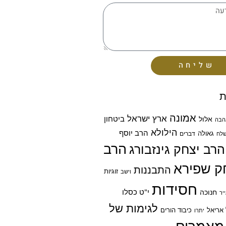
שליחה
ת
אמונה
ארץ ישראל
ביטחון
אלול
הבה
הילולא
הרב יוסף
גאולה
דברים
לח
הרב
הרב יצחק גינזבורג
ק שפירא
התבננות
זוגיות
וישב
חסידות
חנוכה
י"ט כסלו
יר
לגימות של
אריאל
כיבוד הורים
יתרו