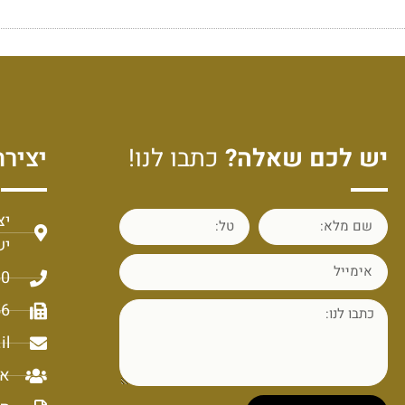
יש לכם שאלה?
כתבו לנו!
יצירת
יש
60
56
il
או