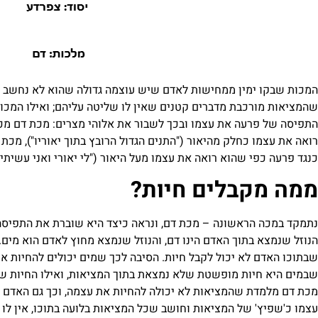
המכות שבקו ימין ממחישות לאדם שיש עוצמה גדולה שהוא לא נחשב 
שהמציאות מורכבת מדברים קטנים שאין לו שליטה עליהם; ואילו המכו
התפיסה של פרעה את עצמו ובכך לשבור את אלוהי מצרים: מכת דם מכו
רואה את עצמו כחלק מהיאור ("התנים הגדול הרובץ בתוך יאוריו"), מכת
כנגד פרעה כפי שהוא רואה את עצמו מעל היאור ("לי יאורי ואני עשיתיני
ממה מקבלים חיות?
נתמקד במכה הראשונה – מכת דם, ונראה כיצד היא שוברת את התפיסה
הנוזל שנמצא בתוך האדם הינו דם, והנוזל שנמצא מחוץ לאדם הוא מים.
שבתוכו האדם לא יכול לקבל חיות. הסיבה לכך שמים יכולים להחיות את
שבמים היא חיות מופשטת שלא נמצאת בתוך המציאות, ואילו החיות שב
מכת דם מלמדת שהמציאות לא יכולה להחיות את עצמה, וכך גם האדם ל
עצמו כ'שפיץ' של המציאות וחושב שכל המציאות בלועה בתוכו, אין לו