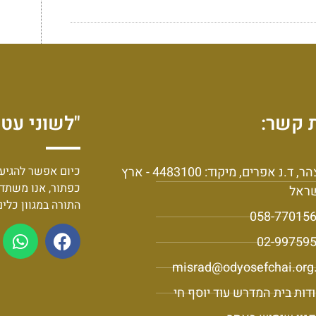
 קשר:
"לשוני עט 
יצהר, ד.נ אפרים, מיקוד: 4483100 - ארץ
כיום אפשר להגיע 
כפתור, אנו משתד
ראל
התורה במגוון כלי
058-77015
02-99759
misrad@odyosefchai.org.
דות בית המדרש עוד יוסף חי