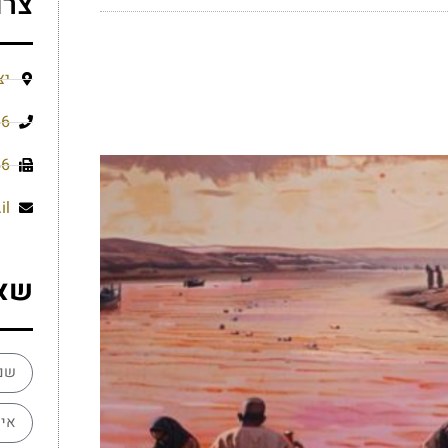
צרו
יצ
66
56
il
שא