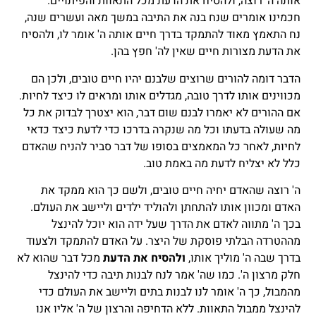
אותה ה' רוצה, ולהסיח את הדעת מכל התאוות והפיתויים.
חכמינו אומרים שנח בנה את התיבה במשך מאה ועשרים שנה,
נח התאמץ מאוד להתמקד בדרך חיים אותה ה' אומר לו, ולהסיח
את הדעת מצורות חיים שאין לה' חפץ בהן.
הדבר דומה להורים שרוצים שלבנם יהיו חיים טובים, ולכן הם
מכווינים אותו לדרך טובה, מגדלים אותו ומראים לו כיצד לחיות.
אם ההורים לא יאמרו לבנם שום דבר, הוא יצטרך לבדוק את כל
מה שעולה בדעתו וכל מה שנקרה בדרכו כדי לדעת כיצד כדאי
לחיות, לאחר כל המאמצים בסופו של דבר סביר להניח שהאדם
כלל לא יצליח לדעת מה באמת טוב.
ה' רוצה שהאדם יחיה חיים טובים, ולשם כך הוא ממקד את
האדם ומכוון אותו להתחתן ולהוליד ילדים וליישב את העולם.
בכך ה' מתווה לאדם את הדרך שעל ידה הוא יוכל להינצל
מההטרדה הבלתי פוסקת של היצר. על האדם להתמקד ולצעוד
בדרך שבה ה' מוליך אותו,
ולהסיח את הדעת
מכל דבר שהוא לא
חלק מרצון ה'. כמו שה' אמר לנח לבנות תיבה כדי להינצל
מהמבול, כך ה' אומר לנו לבנות בתים וליישב את העולם כדי
להינצל ממבול התאוות. ללא הדחיפה והרצון של ה' אליו אנו