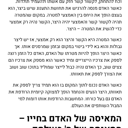
וכח להתחתן, לקשור קשר חזק עם אשתו ולהעמיד תולדות.
כאשר האדם מנסה להרגיש את תחושת התענוג שיש ביצר, הוא
בעצם הופך את היחס בין האמצעי למטרה. במקום שהמטרה
תהיה לקשור קשר והאמצעי יהיה היצר, הקשר נהיה רק אמצעי
כדי להשיג את המטרה – היצר.
כאשר המטרה היא הקשר והיצר הוא רק אמצעי, אז יש ליצר
גבולות והוא בא לידי ביטוי במקום ובזמן שמרסנים אותו. אך
כאשר היצר הופך להיות מטרתו של האדם, האדם כל הזמן רוצה
לספק את צרכיו הייצריים ומיד כאשר הוא מספק את צרכיו הם
צצים שוב, כך האדם נהיה כבול לייצר שמוליד בתוכו שוב ושוב
את הצורך לספק את תאוותו.
כאשר האדם נכנס לתוך המקום בו הוא תמיד צריך לספק את
תאוותו, היצר הנעים והנחמד הופך למצוקה קיומית הרודפת את
האדם גם בעל כורחו. המחשבות הרודפות אותו דומות למי
המבול השותפים את העולם.
המאיסה של האדם בחייו –