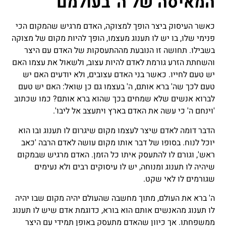
המאיסה של ה' בעולמם
כאשר העיסוק ביצר הופך למצוקה, האדם מרגיש שהמקום הכי
פנימי שלו, בו יש לו תענוג מעצמו, הופך להיות מקום של מצוקה
בשבילו. תחושה זו הנובעת מההתעסקות של האדם עם היצר
והשחתת הזרע גורמת לאדם להיות עצוב, ולשאול את עצמו האם
יש טעם לחייו. כאשר בני האדם עצובים, ולא יודעים האם יש
טעם לכך שה' ברא אותם, ה' בעצמו גם כן שואל: האם יש טעם
לברוא אנשים שלא שמחים בכך שהוא ברא אותם? כמו שכתוב
'וינחם ה' כי עשה את האדם בארץ ויתעצב אל ליבו'.
הדבר דומה לאדם שיצר לעצמו מקום שיגרום לו תענוג ובו הוא
יוכל לנוח. בסופו של דבר אותו מקום עושה לאדם הרבה 'כאב
ראש', וגורם לו להתעסק איתו כל הזמן. האדם מרגיש שבמקום
שיהיה לו תענוג ומנוחה, יש לו עיסוקים רבים ולא נעימים
שגורמים לו לאי שקט.
ה' ברא את העולם, מתוך מחשבה שהעולם יהיה מקום שבו יהיה
לו תענוג מהאנשים אותם הוא בורא, כדוגמת אדם שיש לו תענוג
ממשפחתו. אך כיוון שהאדם מתעסק באופן תמידי עם היצר