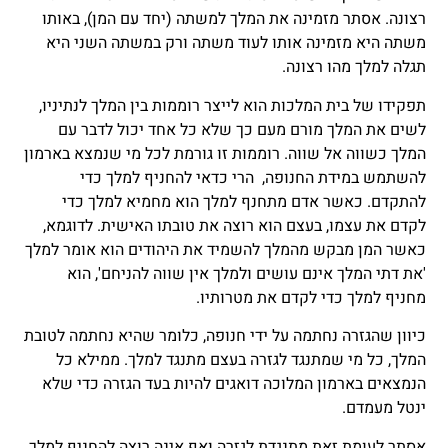
רצונה. אסתר מזמינה את המלך למשתה (יחד עם המן), באותו
משתה היא מזמינה אותו לעוד משתה ורק במשתה השני היא
תגלה למלך מהו רצונה.
תפקידו של בית המלכות הוא לייצר רוממות בין המלך לנתיניו,
לשים את המלך מורם מעם כך שלא כל אחד יכול לדבר עם
המלך כשווה אל שווה. רוממות זו גורמת לכל מי שנמצא בארמון
להשתמש במידת החנופה, הרי כדאי להחניף למלך כדי
להתקדם. כאשר אדם מתחנף למלך הוא מחמיא למלך כדי
לקדם את עצמו, בעצם הוא רוצה את טובתו האישית. לדוגמא,
כאשר המן מבקש מהמלך להשמיד את היהודים הוא אומר למלך
'את דתי המלך אינם עושים ולמלך אין שווה להניחם', הוא
מחניף למלך כדי לקדם את מטרותיו.
כיוון שהגזרה נחתמה על ידי חנופה, כלומר שהיא נחתמה לטובת
המלך, כל מי שמתנגד לגזרה בעצם מתנגד למלך. ממילא כל
הנמצאים בארמון המלוכה דואגים להיות בעד הגזרה כדי שלא
ינטל מעמדם.
אסתר לעומת זאת מתנגדת לגזרה ואף אינה רוצה להחניף למלך,