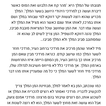
תגובתו של המלך היא: 'מהר קח את הלבוש ואת הסוס כאשר
דיברת ועשה כן למרדכי היהודי היושב בשער המלך'. המלך
מכריע שהוא רוצה לעשות יקר דווקא למי שבוחר במלך ושם
אותו במרכז, לאותו אחד שגם כאשר הוא מציל את המלך לא
נעשה עמו דבר. את המן שחושב שכל המציאות סובבת סביבו,
המלך נהנה דווקא להשפיל. המן צריך לשים לב שהוא זה
שמסתובב סביב המלך ולא המלך סביבו…
מיד לאחר שהמן מרכיב את מרדכי ברחוב העיר, מרדכי חוזר
לשער המלך כמו שישב קודם. כנראה מרדכי מבין שאם המן
מרכיב אותו כך ברחוב העיר, מן הסתם הייתה איזו התרחשות
בארמון המלך. אך מרדכי כלל לא מייחס חשיבות לגדולה שלו,
מרדכי מיד חוזר לשער המלך כי כל מה שמעניין אותו מהו דבר
המלך.
כמו שנכתב, המן בא לאמֹר למלך, מבחינת המן המלך צריך
להקשיב לדבריו. מרדכי ואסתר לא רוצים להכריח את המלך או
לשכנע אותו, הם רוצים שיבחר בהם מרצונו. מרדכי אמנם צועק,
אבל הוא עושה זאת מחוץ לשער המלך, הוא לא רוצה לשנות או