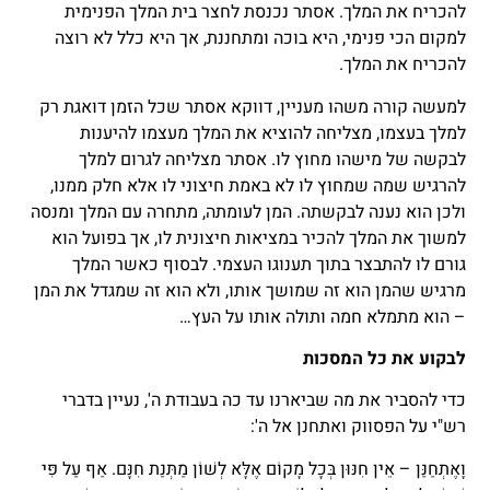
להכריח את המלך. אסתר נכנסת לחצר בית המלך הפנימית
למקום הכי פנימי, היא בוכה ומתחננת, אך היא כלל לא רוצה
להכריח את המלך.
למעשה קורה משהו מעניין, דווקא אסתר שכל הזמן דואגת רק
למלך בעצמו, מצליחה להוציא את המלך מעצמו להיענות
לבקשה של מישהו מחוץ לו. אסתר מצליחה לגרום למלך
להרגיש שמה שמחוץ לו לא באמת חיצוני לו אלא חלק ממנו,
ולכן הוא נענה לבקשתה. המן לעומתה, מתחרה עם המלך ומנסה
למשוך את המלך להכיר במציאות חיצונית לו, אך בפועל הוא
גורם לו להתבצר בתוך תענוגו העצמי. לבסוף כאשר המלך
מרגיש שהמן הוא זה שמושך אותו, ולא הוא זה שמגדל את המן
– הוא מתמלא חמה ותולה אותו על העץ…
לבקוע את כל המסכות
כדי להסביר את מה שביארנו עד כה בעבודת ה', נעיין בדברי
רש"י על הפסווק ואתחנן אל ה':
וָאֶתְחַנַּן – אֵין חִנּוּן בְּכָל מָקוֹם אֶלָּא לְשׁוֹן מַתְּנַת חִנָּם. אַף עַל פִּי