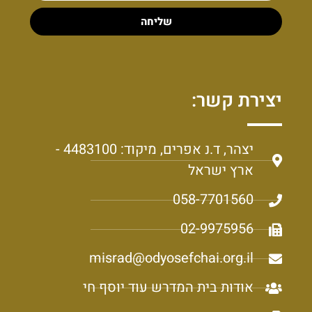
שליחה
יצירת קשר:
יצהר, ד.נ אפרים, מיקוד: 4483100 -
ארץ ישראל
058-7701560
02-9975956
misrad@odyosefchai.org.il
אודות בית המדרש עוד יוסף חי