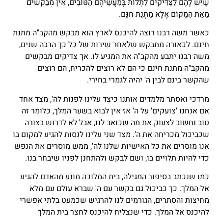
שֶׁיֵּשׁ לָהֶם לַצַּדִּיקִים לִתְלוֹת בְּמַעֲשֵׂיהֶם הַטּוֹבִים, אֵין מְבַקְשִׁים
מֵאֵת הַמָּקוֹם אֶלָּא מַתְּנַת חִנָּם.
כאשר משה רבנו רוצה להיכנס לארץ הוא מבקש מהקב"ה מתנת
חינם. לכאורה מתבקש שלאחר שירות של כל כך הרבה שנים,
משה רבנו יתבע מהקב"ה את המגיע לו. אך צדיקים מבקשים
מהקב"ה מתנת חינם כי הם לא רוצים להכריח, הם רוצים
שהקשר בינם לבין ה' יהיה לגמרי בחירי.
מרדכי ואסתר מלמדים אותנו כיצד עלינו לפנות לה', מצד אחד
אם אנחנו 'צועקים' על ה' אז אין לבוא בשער המלך, כלומר זה
טוב וחשוב לצעוק את מה שכואב לנו, אבל לא לדרוש בצורה
שכביכול מכריחה את ה'. מצד שני עלינו לנסות להגיע למקום בו
אנו מוסרים את כל האישיות שלנו לה', ממש מוסרים את הנפש
כדי להיות תלויים בו, ושם לבקש ולהתחנן לפניו שיבחר בנו.
כמו שנכתב בסיפור המגילה, בית המלוכה מונע מהאדם להגיע
אל המלך. כך כביכול גם בקשר עם ה' שברא עולם עם מלא
מחיצות והסתרים, הגורמים לנו להרגיש שכמעט בלתי אפשרי
להיכנס אל המלך. כדי שנצליח להיכנס לחצר בית המלך