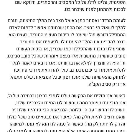
הפנימית, עלינו לדלג על כל המסכים וההסתרים, ודווקא שם
לבכות ולהתחנן לפניו שיבחר בנו.
לעומת מרדכי ואסתר המן בא אל חצר בית המלך החיצונה, וגורם
למלך לשאול מי בחצר. את ההמן שבתוכנו אפשר לדמות לאדם
המתפלל ודורש מה' שיענה לו בזכות מעשיו הטובים, בעצם הוא
רוצה להכריח את המלך להיענות לו. לפעמים אנו חושבים
שמגיע לנו בזכות שהתפללנו כמו שצריך, או בזכות מעשים
טובים שעשינו. מחשבות אלו בעצם אומרות שהכל סובב סביבנו,
וה' הוא זה שצריך למלא את בקשתנו. אנחנו באים לאמֹר למלך
לתלות את מרדכי שבתוכנו כביכול. להרוג את מרדכי פירושו
למחוק מהאישיות שלנו את הרצון שכל המציאות שלנו תתנהל
אך ורק סביב הקב"ה.
כאשר אנו תולים את הבקשה שלנו לגמרי ברצון ובבחירה של ה',
אנו מוכיחים שיותר ממה שחשוב לנו החיים והצרכים שלנו,
חשוב לנו הקשר עם ה'. כלומר, המציאות הכי פנימית שלנו זה
שאנו רוצים להיות חלק מה'. כאשר אנו מבטאים טוב שכל כולנו
זה רק להיות חלק מה', כאשר ה' נענה לנו הוא לא נענה למישהו
נפרד ממנו שמתחרה איתו, אלא הוא נענה למישהו שלגמרי חלק