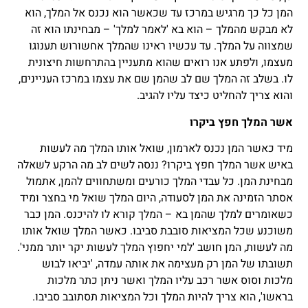
המן כל כך מרגיש במרכז עד שכאשר הוא נכנס אל המלך, הוא
לא מבקש מהמלך – הוא בא 'לאמר למלך' – מבחינתו הוא זה
שמצווה על המלך. עד עכשיו ראינו שהמלך אחשורוש תענוגו
מעצמו, ולפתע אנו רואים שהוא מתעניין בהתרחשות חיצונית
לו. בשלב זה המלך שם לב שהמן שם את עצמו במרכז העניינים,
והוא צריך להחליט כיצד עליו להגיב.
אשר המלך חפץ ביקרו
מיד כאשר המן נכנס לארמון, שואל אותו המלך מה לעשות
באיש אשר המלך חפץ ביקרו? ננסה לשים לב מה הרקע לשאלה
מבחינת המן. כל עבדי המלך כורעים ומשתחווים להמן, אתמול
אסתר הזמינה את המן לסעודה, היום המלך שואל מי בחצר ומיד
כשאומרים למלך שהמן בא – המלך קורא לו להיכנס. המן כבר
משוכנע שכל המציאות סובבת סביבו. כאשר המלך שואל אותו
מה לעשות, המן חושב 'למי יחפוץ המלך לעשות יקר יותר ממני'.
תשובתו של המן רק מעצימה את אותה עמדה, 'יביאו לבוש
מלכות וסוס אשר רכב עליו המלך ואשר ניתן כתר מלכות
בראשו', הוא צריך להיות המלך וכל המציאות תסתובב סביבו.