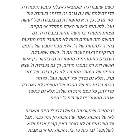
כשם שעבודת ה' שנמצאת אצלנו כטבע מתעוררת
כדי להילחם עם עם גורם זר, כלומר בעבודה של
'סור מרע', כך היא מתעוררת גם בעבודה של 'ועשה
טוב': לפעמים כאשר האדם מתפלל או מקיים
מצוות מתעורר בו חשק וחיות בעבודת ה'. גם
החשק הזה פעמים רבות לא מתעורר מכח מודעות
בהירה לנוכחות של ה', אלא מכח הטבע של הנפש
האלקית לרצות לעבוד את ה'. כשם שמערכת
העצבים האוטונומית מתעוררת גם בקשר בין איש
ואשה ולא רק במצבי חירום, כך גם בעבודת ה' עצם
החיים של היהודי מתעורר לא רק בצורה של 'סור
מרע', אלא גם בדרך של 'ועשה טוב'. כלומר
ההתעוררות הזו של הטבע של הנשמה לא באה רק
כדי להגן על עצם היהדות שלנו, אלא גם כאשר
אנחנו מתעוררים לעבודת ה' בחיות.
זו הסיבה שהשבטים נמשלו לבעלי חיים והאבות
לא: על האבות נאמר ש"האבות הן המרכבה", אבל
על השבטים זה לא נאמר ו"אין קורין אבות אלא
לשלושה" (ברכות טז, ב). האבות נקראים אבות