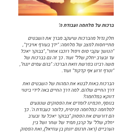
ברכות על מלחמה ועבודת ה'
חלק גדול מהברכות שיעקב מברך את השבטים
מתייחסות למצב של מלחמה: "ידך בעורף אויביך",
"הנושך עקבי סוס ויפול רוכבו אחור", "בבוקר יאכל
עד ובערב יחלק שלל" ועוד. כך זה גם בברכות של
משה רבינו בפרשת וזאת הברכה: "בהם עמים ינגח",
"וטרף זרוע אף קדקוד" ועוד.
הברכות באות לבטא את המהות של השבטים ואת
דרך החיים שלהם. למה דרך החיים באה לידי ביטוי
דווקא במלחמה?
בנוסף, חכמינו לומדים את הפסוקים שנוגעים
למלחמה כמלחמה פנימית, כלומר כעבודת ה'. כך
הם דורשים את הפסוק "בבוקר יאכל עד ובערב
יחלק שלל" על קרבן תמיד של שחר ושל בין
הערביים (ראה תרגום יונתן בן עוזיאל), ואת הפסוק