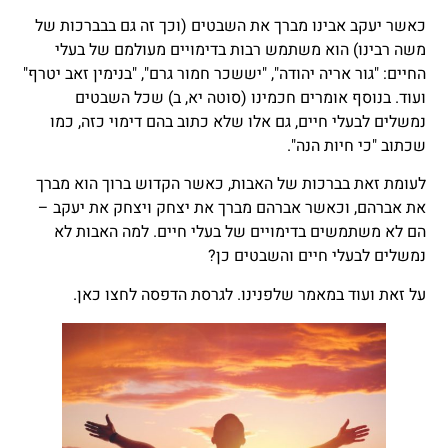
כאשר יעקב אבינו מברך את השבטים (וכך זה גם בבברכות של
משה רבינו) הוא משתמש רבות בדימויים מעולמם של בעלי
החיים: "גור אריה יהודה", "יששכר חמור גרם", "בנימין זאב יטרף"
ועוד. בנוסף אומרים חכמינו (סוטה יא, ב) שכל השבטים
נמשלים לבעלי חיים, גם אלו שלא כתוב בהם דימוי כזה, כמו
שכתוב "כי חיות הנה".
לעומת זאת בברכות של האבות, כאשר הקדוש ברוך הוא מברך
את אברהם, וכאשר אברהם מברך את יצחק ויצחק את יעקב –
הם לא משתמשים בדימויים של בעלי חיים. למה האבות לא
נמשלים לבעלי חיים והשבטים כן?
על זאת ועוד במאמר שלפנינו. לגרסת הדפסה
ל
חצו כאן
.