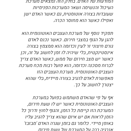
המודעות של האדם. בחלק הזה נמצאים מערכת
העיכול והנשימה ושאר המערכות הפנימיות
שעובדות בצורה אוטומטית, גם כאשר האדם ישן
ואפילו כאשר הוא מחוסר הכרה.
תפקיד נוסף של מערכת העצבים האוטונומית הוא
להגן על הגוף במצבי חירום. כאשר נכנס לאדם
גורם חיצוני זר לעין וכדומה הוא ממצמץ בצורה
אינסטינקטית, בלי שיהיה לו זמן לחשוב על זה, וכן
כאשר יש מצב חירום של ממש, כאשר האדם צריך
לברוח מסכנה וכדומה, הוא פועל רבות מכח מערכת
העצבים האוטונומית. מערכת העצבים הזו
מאפשרת לאדם להגיב בצורה מיידית, בלי שהוא
יצטרך לחשוב על כך.
אף על פי שהאדם משתמש בפועל במערכת
העצבים האוטונומית כאשר יש לו שעת חירום,
המערכת הזו קיימת כל הזמן, והגוף לחוץ ודרוך כל
הזמן לראות אם יש איום שהוא צריך להגיב עליו
באופן מיידי. כלומר גם בזמן שגרה האדם 'מבזבז'
אנרגיה רבה על המערכת של שעת חירום.