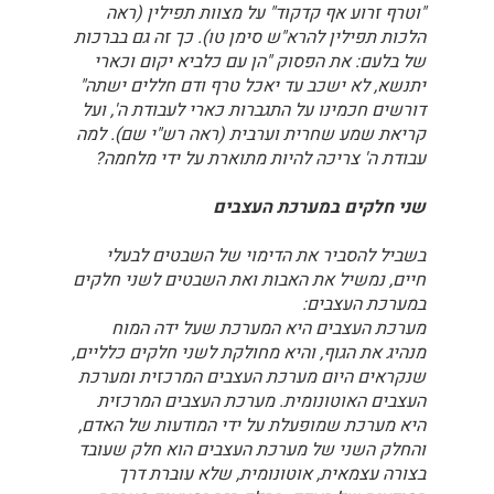
"וטרף זרוע אף קדקוד" על מצוות תפילין (ראה
הלכות תפילין להרא"ש סימן טו). כך זה גם בברכות
של בלעם: את הפסוק "הן עם כלביא יקום וכארי
יתנשא, לא ישכב עד יאכל טרף ודם חללים ישתה"
דורשים חכמינו על התגברות כארי לעבודת ה', ועל
קריאת שמע שחרית וערבית (ראה רש"י שם). למה
עבודת ה' צריכה להיות מתוארת על ידי מלחמה?
שני חלקים במערכת העצבים
בשביל להסביר את הדימוי של השבטים לבעלי
חיים, נמשיל את האבות ואת השבטים לשני חלקים
במערכת העצבים:
מערכת העצבים היא המערכת שעל ידה המוח
מנהיג את הגוף, והיא מחולקת לשני חלקים כלליים,
שנקראים היום מערכת העצבים המרכזית ומערכת
העצבים האוטונומית. מערכת העצבים המרכזית
היא מערכת שמופעלת על ידי המודעות של האדם,
והחלק השני של מערכת העצבים הוא חלק שעובד
בצורה עצמאית, אוטונומית, שלא עוברת דרך