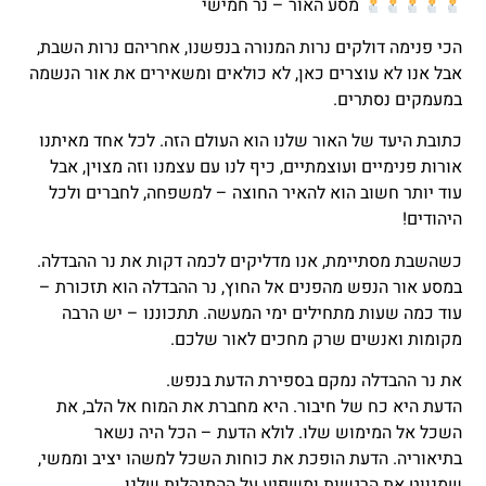
מסע האור – נר חמישי
הכי פנימה דולקים נרות המנורה בנפשנו, אחריהם נרות השבת,
אבל אנו לא עוצרים כאן, לא כולאים ומשאירים את אור הנשמה
במעמקים נסתרים.
כתובת היעד של האור שלנו הוא העולם הזה. לכל אחד מאיתנו
אורות פנימיים ועוצמתיים, כיף לנו עם עצמנו וזה מצוין, אבל
עוד יותר חשוב הוא להאיר החוצה – למשפחה, לחברים ולכל
היהודים!
כשהשבת מסתיימת, אנו מדליקים לכמה דקות את נר ההבדלה.
במסע אור הנפש מהפנים אל החוץ, נר ההבדלה הוא תזכורת –
עוד כמה שעות מתחילים ימי המעשה. תתכוננו – יש הרבה
מקומות ואנשים שרק מחכים לאור שלכם.
את נר ההבדלה נמקם בספירת הדעת בנפש.
הדעת היא כח של חיבור. היא מחברת את המוח אל הלב, את
השכל אל המימוש שלו. לולא הדעת – הכל היה נשאר
בתיאוריה. הדעת הופכת את כוחות השכל למשהו יציב וממשי,
שמנווט את הרגשות ומשפיע על ההתנהלות שלנו.