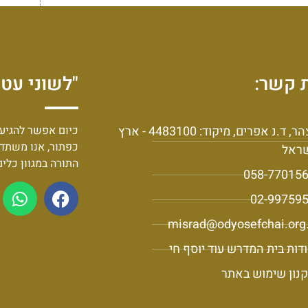
 קשר:
"לשוני עט 
יצהר, ד.נ אפרים, מיקוד: 4483100 - ארץ
כיום אפשר להגיע 
כפתור, אנו משתד
ראל
התורה במגוון כלי
058-77015
02-99759
misrad@odyosefchai.org.
דות בית המדרש עוד יוסף חי
נון שימוש באתר