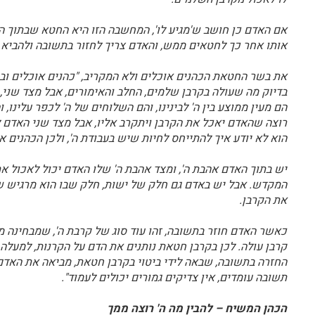
אם האדם כן חושב ש'מגיע לו', המחשבה הזו היא החטא שבתוך הר
אותו אחר כך לחטאים ממש, והאדם צריך לחזור בתשובה ולהביא 
את בשר החטאת הכהנים אוכלים ולא המקריב, "כהנים אוכלים וב
בדיוק מה שעולה בקרבן שלמים, החלב והאימורים, אבל מצד שני,
הם מעין ממוצע בין ה' לבינינו, והם השלוחים של ה' לכפר עלינו,
רוצה שהאדם יאכל את הקרבן ויתקרב אליו, אבל מצד שני האדם לא 
הוא לא יודע איך להתייחס לחיות שיש בעבודת ה', ולכן הכהנים 
יש בתוך האדם אהבת ה', ומצד אהבת ה' שלו האדם יכול לאכול א
המקדש. אבל יש באדם גם חלק של ישות, חלק שבו הוא מרגיש ש'מ
את הקרבן.
כאשר האדם חוזר בתשובה, זהו עוד סוג של קרבת ה', שמבחינה מס
קרבן עולה. לכן בקרבן חטאת נותנים את הדם על הקרנות, למעלה,
החזרה בתשובה, שבאה לידי ביטוי בקרבן חטאת, מביאה את האדם 
תשובה עומדים, אין צדיקים גמורים יכולים לעמוד".
הכהן המשיח – להבין מה ה' רוצה ממך