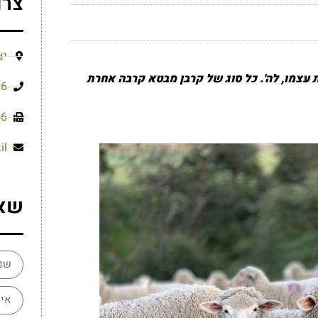
צרו
יצ
עצמו, לה'. כל סוג של קרבן מבטא קרבה אחרת
66
56
il
שא