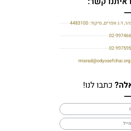
 איתנו קשר:
הר, ד.נ אפרים, מיקוד: 4483100
02-99746
02-99759
misrad@odyosefchai.org.
לה?
כתבו לנו!