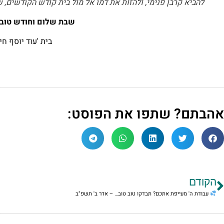
להביא קרבן פנימי, ולהזות את דמו אל מול בית קודש הקודשים, ש
שבת שלום וחודש טוב 
בית 'עוד יוסף חי'
אהבתם? שתפו את הפוסט:
הקודם
עבודת ה' מעייפת אתכם? תבדקו טוב טוב… – אדר ב' תשפ"ב