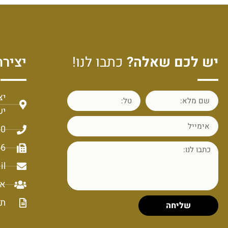
יש לכם שאלה?
כתבו לנו!
יצירת
יש
60
56
il
או
תק
שליחה