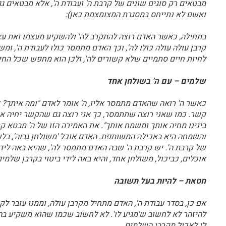
מבטאים רק סוגים שונים של קרבת ה' ועבודת ה', אלא מבטאים ג
ואשם לא נתייחס במסגרת המצומצמת כאן):
בתחילה, כאשר האדם רוצה להתקרב לה' ולהשקיע מעצמו ואת עצמו 
קרבן עולה עולה כולו לה', וכך האדם מתמסר כולו לעבודת ה', ומ
לחיות חיים סתמיים שלא קשורים לה', ולכן הוא מחפש שכל החיי
שלמים – עם ה' בשולחן אחד
כאשר ה' רואה שהאדם מתמסר אליו, ה' אומר לאדם "ומה איתך? אנ
קשר. כמו שאני רוצה שתתמסר, כך אני רוצה גם שהקשר יחיה או
בינינו מחיה אותך ומשמח אותך". את האמירה הזו של ה' מבטא קרב
והשמחה היא באכילה המשותפת. האדם אוכל 'משולחן גבוה', בלשון 
של קרבת ה'. יש קרבת ה' שבה האדם מתמסר לה', שהיא באה לידי 
אוכלים, כביכול, משולחן אחד, והיא באה לידי ביטוי בקרבן שלמים
חטאת – להיות בעל תשובה
אם כן, בסדר עבודת ה', האדם מתחיל מקרבן עולה, וממנו עובר 
להיזהר לא לחשוב ש'מגיע לו'. לא לחשוב שכמו שהוא משקיע בה', כ
לו לאכול מקרבן השלמים.