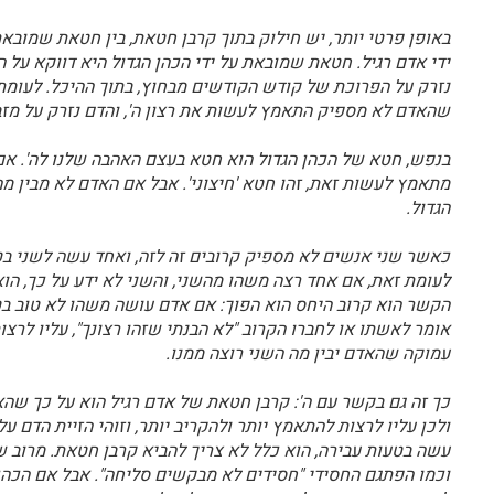
באופן פרטי יותר, יש חילוק בתוך קרבן חטאת, בין חטאת שמובאת
ידי אדם רגיל. חטאת שמובאת על ידי הכהן הגדול היא דווקא על ה
נזרק על הפרוכת של קודש הקודשים מבחוץ, בתוך ההיכל. לעומת
שהאדם לא מספיק התאמץ לעשות את רצון ה', והדם נזרק על מז
בנפש, חטא של הכהן הגדול הוא חטא בעצם האהבה שלנו לה'. אם 
מתאמץ לעשות זאת, זהו חטא 'חיצוני'. אבל אם האדם לא מבין מה 
הגדול.
כאשר שני אנשים לא מספיק קרובים זה לזה, ואחד עשה לשני בט
לעומת זאת, אם אחד רצה משהו מהשני, והשני לא ידע על כך, הו
הקשר הוא קרוב היחס הוא הפוך: אם אדם עושה משהו לא טוב ב
אומר לאשתו או לחברו הקרוב "לא הבנתי שזהו רצונך", עליו לרצ
עמוקה שהאדם יבין מה השני רוצה ממנו.
כך זה גם בקשר עם ה': קרבן חטאת של אדם רגיל הוא על כך שה
ולכן עליו לרצות להתאמץ יותר ולהקריב יותר, וזוהי הזיית הדם ע
עשה בטעות עבירה, הוא כלל לא צריך להביא קרבן חטאת. מרוב שה
וכמו הפתגם החסידי "חסידים לא מבקשים סליחה". אבל אם הכהן הג