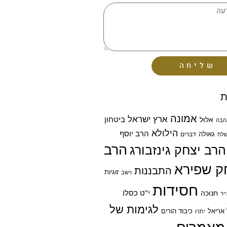
שליחה
ת
אמונה
ארץ ישראל
ביטחון
אלול
הבה
הילולא
הרב יוסף
גאולה
דברים
לח
הרב
הרב יצחק גינזבורג
ק שפירא
התבננות
זוגיות
וישב
חסידות
חנוכה
י"ט כסלו
יר
לגימות של
אריאל
כיבוד הורים
יתרו