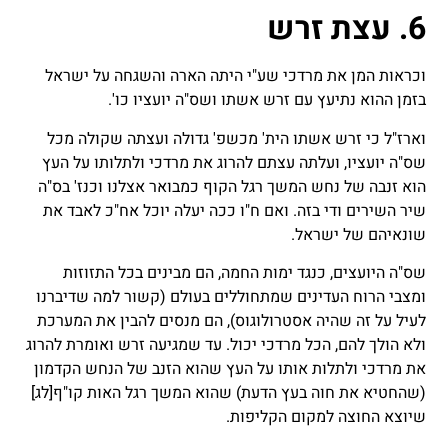
6. עצת זרש
וכראות המן את מרדכי שע"י היתה הארה והשגחה על ישראל
בזמן ההוא נתיעץ עם זרש אשתו ושס"ה יועציו כו'.
וארז"ל כי זרש אשתו הית' מכשפ' גדולה ועצתה שקולה מכל
שס"ה יועציו, ועלתה עצתם להרוג את מרדכי ולתלותו על העץ
הוא זנבה של נחש המשך רגל הקוף כמבואר אצלנו וכנז' בס"ה
שיר השירים ודי בזה. ואם ח"ו ככה יעלה יוכל אח"כ לאבד את
שונאיהם של ישראל.
שס"ה היועצים, כנגד ימות החמה, הם מבינים בכל התזוזות
ומצבי הרוח העדינים שמתחוללים בעולם (קשור למה שדיברנו
לעיל על זה שהיה אסטרולוגוס), הם מנסים להבין את המערכת
ולא הולך להם, הכל מרדכי יכול. עד שמגיעה זרש ואומרת להרוג
את מרדכי ולתלות אותו על העץ שהוא הזנב של הנחש הקדמון
(שהחטיא את חוה בעץ הדעת) שהוא המשך רגל האות קו"ף
[לג]
שיוצא החוצה למקום הקליפות.