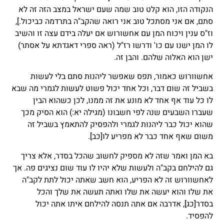
הנקודה הזו, הוא קלט טוב שמה שעם ישראל במצב הזה זה לא
סתם, אם אני מסתכל טוב אני רואה שהקב"ה בתרדמה כביכול.],
וז"ס ענין ויכוח המן עם אחשורוש אם יעלה בידם עצה זו והשיב
לו המן ישנו עם כו' ודרשו רז"ל (ראה ספרי דאגדתא על אסתר)
ישן הוא האלוה שלהם. והבן זה.
אחשוורוש כאמור, תפס שאפשר ליהנות סתם בלי לעשות
בשביל זה שום דבר, וכל אחד יכול פשוט לעשות לגמרי מה שבא
לו כל עוד אף אחד לא מונע את זה ממנו, לכן כשהוא הבין
שעברו השבעים שנה לפי חשבונו (מגילה יא:) הוא הסיק מכך
שהוא יכול כבר ליהנות לגמרי ולהפסיק להתאמץ בשביל זה
משום שאף אחד כבר לא מפריע לו
[כב]
.
בא המן ואמר שזה לא מספיק לחשוב שהכל בסדר, אלא צריך
גם להילחם בקב"ה ולעשות שלא יהיו לו עוד שום נציגים פה. אך
לאחשוורוש זה לא הפריע, הוא חשב שאתה יכול לתת לקב"ה
את שלו והוא יעשה את שלו ואתה תעשה את שלך והכל
בסדר
[כג]
, אדרבה אם אתה תנסה להילחם איתו אתה יכול
להפסיד.