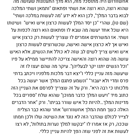
אחשוורוש היה מתוסכל מזה, הוא מלך התענוגות שעושה מה
שהוא רוצה, הוא רוצה את ושתי ופתאום "ותמאן ושתי המלכה
לבוא בדבר המלך", לכן הוא לא ידע "מה לעשות במלכה ושתי"
(שם טו), שהרי "כן יסד המלך לעשות כרצון איש ואיש" ושיטתו
היא שכל אחד יעשה מה שבא לו ופתאום הוא רוצה לכפות על
ושתי. אז המשרתים אומרים לו שצריך לעשות רק כרצון איש
ואיש אך לא כרצון אישה ואישה, שכשרוצים לעשות כרצון
איש ואיש צריך לשים לב שזה לא כולל את הנשים, אלא האיש
עושה מה שהוא רוצה והאישה צריכה להתיישר ממילא על פיו
"וכל הנשים יתנו יקר לבעליהן". עיקר מה שהם יעצו לו זה
שיעשה מזה עניין כללי ו"יצא דבר מלכות מלפניו ויכתב בדתי
פרס ומדי ולא יעבור" "ונשמע פתגם המלך אשר יעשה בכל
מלכותו כי רבה היא". ורק על זה שצריך לפרסם את העניין הזה
כתוב מיד "ויעש המלך כדבר ממוכן" שהוא שלח "ספרים בכל
מדינות המלך…להיות כל איש שורר בביתו". ורק "אחר הדברים
האלה כשך חמת המלך אחשוורוש" אחר שהוא כבר הצליח
לצייר לכולם שהדבר הזה לא נוגד את השיטה שלו ולכן חמתו
שככה, רק אז אמרו לו "יבקשו למלך נערות בתולות", לא רצו
לעשות את זה לפני שזה הפך להיות עניין כללי.