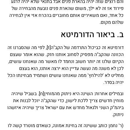
והם רוצים שזה יהיה בהארת פנים אבל בתנאי שלא יהיה לרגע
פירוד אז זה לא ילך, משום שהארת פנים נובעת מהבחירה של
כל אחד, ואם משאירים אותם מחוברים בהכרח אזי אין לבחירה
שלהם מקום.
ב. ביאור הדורמיטא
דורמיטא זה כביכול התרדמה של הקב"ה
[ז]
, לפי מה שהסברנו זה
הכוונה שהקב"ה מפסיק לסחוב אותנו חזק. שהוא אומר שעצם
הקיום שלנו זה יותר חשוב ונחמד לו מאשר מה שאנחנו עושים,
לכן לא משנה מה נעשה עדיין הוא ירצה אותנו, הוא בעצם
מחליט לא 'להילחץ' ממה שאנחנו עושים ושתמיד מבחינתו הכל
יהיה בסדר.
ובמילים אחרות: השינה היא ניתוק מהמוחין
[ח]
. בשביל שיהיה
מוחין חדשים צריך ללכת לישון, כדי שהקב"ה יוכל לבנות את
ביהמ"ק השני ולגאול מחדש את עם ישראל צריך שיהיה איזשהו
ניתוק.
(ר' נחמן כותב ששינה זה בחינת אמונה, כשאדם מוטרד קשה לו