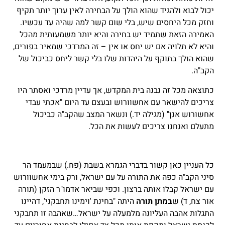
יכול לבוא ולהגיד שהוא הולך על הבחירה לאין ערוך יותר תקיף
וחזק מכל היחסים שיש, בלי שום קשר למה שהיה עד עכשיו.
האמירה הזאת שתמיד יש בחירה והיא יותר משמעותית מהכל
והיא לא תלויה אם יש יחס או אין – זה המרדכי שמאיר בפורים,
שהוא הולך בתוקף על היהדות שלו בלי קשר ליחס כביכול של
הקב"ה.
כתוצאה מכל זה נבנה בית המקדש, אך עדיין מרדכי ואסתר היו
צריכים להישאר עם אחשוורוש ובעצם עד היום "אכתי עבדי
אחשורוש אנן" (מגילה יד.) ונשאר המצב שהקב"ה כביכול
מתעלם ואנחנו צריכים לעשות את הכל.
 
כל העניין כאן קשור בדברי הגמרא בשבת (פח.) שבמעמד הר
סיני הקב"ה כפה את התורה על עם ישראל, ורק בימי אחשוורוש
עם ישראל קבלו אותה ברצון. וכפי שביאר אדמו"ר הזקן (תורה
אור צח, ד) ש
במתן תורה
היתה "בחינת 'וימינו תחבקני', דהיינו
התגלות אהבה העליונה מלמעלה על ישראל…שאהבה זו תחבקני