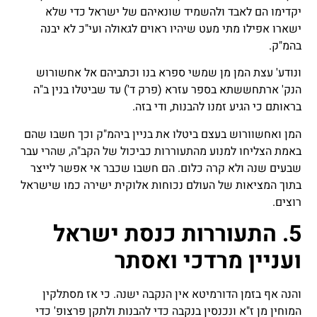
יקדימו הם לאבד ולהשמיד שונאיהם של ישראל כדי שלא
ישארו אפילו מתי מעט שיהיו ראוים לגאולה ועי"כ לא יבנה
בהמ"ק.
ונודע' עצת המן מן שמשי ספרא בנו וכתביהם אל אחשורוש
הנק' ארתחששתא בספר עזרא (פרק ד') עד שביטלו בנין ב"ה
בראותם כי הגיע זמנו להבנות, ודי בזה.
המן ואחשוורוש בעצם ביטלו את בניין ביהמ"ק וכך חשבו שהם
באמת הצליחו למנוע מהתעוררות כביכול של הקב"ה, שהרי עבר
שבעים שנה ולא קרה כלום. הם חשבו שכבר אי אפשר לייצר
בתוך המציאות של העולם נכוחות אלוקית ישירה כמו שישראל
רוצים.
5. התעוררות כנסת ישראל
ועניין מרדכי ואסתר
והנה אף בזמן הדורמיטא אין הנקבה ישנה. כי אז מסתלקין
המוחין מן ז"א ונכנסין בנקבה כדי להבנות ולתקן פרצופ' כדי