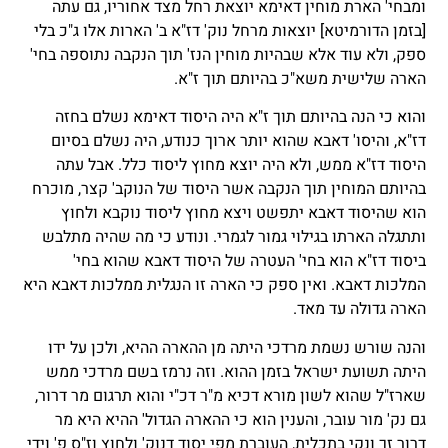
ומבחי' הארת מוחין דאימא יוצאת רחל מצד אחוריו, גם עתה
[בזמן הדורמיטא] יוצאות מרחל נוק' דז"א ב' הארות אלו ג"כ בלי
ספק, ולא עוד אלא שבהיות מוחין הנז' תוך הנקבה נתוספה בחי'
הארה שלישית משא"כ בהיותם תוך ז"א.
והוא כי הנה בהיותם תוך ז"א היה היסוד דאימא נשלם בחזה
דז"א, והיסו' דאבא שהוא יותר ארוך כנודע, היה נשלם בסיום
היסוד דז"א ממש, ולא היה יוצא מחוץ ליסוד כלל. אבל עתה
בהיותם המוחין תוך הנקבה אשר היסוד של הנוקב' קצר, מוכרח
הוא שהיסוד דאבא יתפשט ויצא מחוץ ליסוד נוקבא ולחוץ
ותתגלה הארתו בגילוי גמור לגמרי. ונודע כי מה שהיה מתלבש
ביסוד דז"א הוא בחי' העטרה של היסוד דאבא שהוא בחי'
המלכות דאבא. ואין ספק כי הארה זו הנגלית ממלכות דאבא היא
הארה גדולה עד מאד.
והנה שורש נשמת מרדכי היתה מן ההארה ההיא, ולכן על ידו
היתה תשועת ישראל בזמן ההוא. וזה נרמז בשם מרדכי ממש
שארז"ל שהוא לשון מורא דכיא מ"ר דכ"י והוא תרגום מר דרור,
גם נק' מור עובר, והענין הוא כי ההארה הגדול' ההיא היא מר
דרור זך ונקי בתכלית, העוברת מפי יסוד דנוק' ולחוץ וז"ס פ' וידי