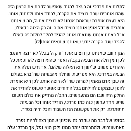
לתלות את מרדכי זה בעצם להגיד שאפשר לקחת את הרצון הזה
שהם אומרים שהם רוצים את הקב"ה, לבודד אותו ולמחוק אותו.
היא בעצם אומרת שבאמת אנחנו לא רוצים את ה', מה שאנחנו
אומרים שבכל אופן אנחנו רוצים את ה' זה רק הצגה בכאילו,
אבל באמת אנחנו שונאים אותו. להגיד למלך לתלות זה כאילו
להגיד שגם הקב"ה יודע שאנחנו שונאים אותו
[לז]
.
המן חשב שאנחנו כן רוצים את ה' ורק ה' בכלל לא רוצה אותנו;
לכן המן תלה את הבעיה בקב"ה ואמר שהוא רוצה להרוג את כל
היהודים משום ש"ישן הוא האלוה שלהם", אך זרש תולה את
הבעיה במרדכי, היא מפרשת, שחלק מהבעיות שה' ברא בעולם
זה שבן אדם מאמין למרות שה' לא רוצה אותו. לכן היא אומרת
להמן שבמקום להילחם בכל היהודים אפשר פשוט להוריד את
החלק הזה שבו הם מתעקשים. הקב"ה מחזיק את כולם משום
שיש אחד עקשן כזה כמו מרדכי, תוריד אותו וכל הבעיות
תיפתרנה, רק את העקשנות הזו תשבור והכל יהיה בסדר.
בסופו של דבר מה שקרה זה שכיוון שהמן רצה להיות נפרד
מאחשוורוש ולהתרומם יותר ממנו ולכן הוא נפל, אך מרדכי עלה