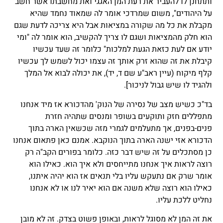
ותתחנן לו להעביר את רעת המן האגגי ואת מחשבתו אשר חשב
על היהודים", משום שמרדכי אומר לה שמאוד נחמד שהיא
מקבלת את כל מה שקורה במציאות אבל היא צריכה לדעת שגם
הוא חלק מהמציאות ושגם לו צריך להקשיב, הוא אומר לה "ומי
יודע אם לעת כזאת הגעת למלכות" כלומר זה שעד עכשיו
קיבלת את זה שהוא זרק אותך זה עצמו יכול לשמש לך עכשיו
קלף מיקוח (עיין ראב"ע שם ד, יד), את יכולה לבוא אל המלך
ולהגיד לו שיש גבול לניכור].
בד"כ כשיש מצב של נסירה של הנוק' מהדכורא אז מיד אנחנו
מתפללים חזק ותוקעים בשופר ומנסים שתהיה חזרת
פנים-בפנים, אך מתעלמים לגמרי מזה שכשאין הארה בתוך
הדכורא אזי ישנה הארה בתוך הנוקבא. אמנם כאן פתאום אנחנו
כן מסתכלים על זה שיש דבר כזה. כלומר בפורים הקב"ה רק
רוצה לראות איך אנחנו מתייחסים ולא איך הוא. כאילו הוא
אומר שרק אם נתעקש עליו בלי תנאים אז הוא יהיה איתנו,
כאילו הוא רוצה שלא משנה אם הוא יאיר לנו או לא אנחנו
נחליט ללכת עליו.
את זה המן לא מסוגל לראות, ובאופן פשוט בצדק. זה לא מובן