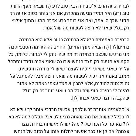
לבחירה, זה הרע. א"כ בחירה בין טוב לרע (זו שבאה מעץ הדעת
טוב ורע) היא תמיד מגיעה מהכרח, אם אני בוחר בטוב אז זה רק
מפני שכך ה' אמר, ואם אני בוחר ברע אז זה ממש מתוך אילוץ
רק בגלל שאני לא רוצה לעשות מה שה' אמר.
הבחירה האמיתית היא לא הבחירה בטוב אלא היא הבחירה
בחיים
[לה]
(זו הבאה מעץ החיים), החיים זה הזרימה הטבעית בה
אני מרגיש שעצם הבחירה זה מה שה' נותן לי לבחור. כלומר, כל
הקושיא מגיעה רק מצד הנחש שרוצה שאני אהיה נפרד ויסתכל
על זה שאני עשיתי ויוכיח לעצמי שיש לי בחירה חופשית,
אמנם באמת אני יכול לעשות מה שאני רוצה מבלי להסתכל על
זה ולנסות להוכיח, אלא להבין שמצד עצמי באמת לא אמור
להיות לי בחירה חופשית וכל מה שאני בוחר זה רק בגלל
שהקב"ה רוצה שאני אבחר
[לו]
.
א"כ לעניינו אומרת זרש להמן: עכשיו מרדכי אומר לך שלא בא
לו בכלל לעשות את מה שאתה מציע לו, אבל תכל'ס למה לא בא
לו? מאיפה כל הכח שלו? מה? יש לו אישיות בוחרת מצד
עצמה? אם כן אז כבר אפשר לתלות אותו על הזנב של הנחש.