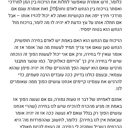
כלומר, זרש אומרת שאפשר לתלות את הויכוח בין המן למרדכי
ואסתר בויכוח בין הנחש לאדם וחוה
[לד]
, זאת אומרת שגם אם
מרדכי תירץ יפה את הקושיות ואתה לא יכול להזיז אותו – אבל
אם תתלה אותו על עץ הדעת לא יהיה לו מה לומר, בויכוח מול
הנחש הוא בטוח יפסיד.
הויכוח עם הנחש הוא האם באמת יש לאדם בחירה חופשית,
הנחש טען שאם אני צריך תמיד לעשות מה שה' אומר אז זה
אומר שאין לי בחירה, ורק אם אני יכול לעשות הפוך זה הוכחה
שיש לי בחירה ורק כך "והייתם כאלוקים". כמו שנער מתבגר
מרגיש שאם הוא יעשה הפך מההורים שלו זה יהיה סימן שהוא
עצמאי, ובעצם כולנו בדיוק ככה עובדים הרבה פעמים, כדי
להרגיש את עצמינו קיימים אנחנו עושים הפוך ממה שאומרים
לנו.
אמנם לאמיתו של דבר זו טעות גמורה, גם אם נעשה הפוך אז
באמת זה מגיע מהכרח להוכיח שיש לנו בחירה (שהרי אנחנו
עושים הפוך רק בגלל שאם לא נעשה ככה אז זה יהיה אומר
שבאמת אין לנו בחירה). כלומר, לחשוב שההפרדות מה' היא
הכרחית בשביל שתהיה לי בחירה, זה בעצם להיות מאולץ