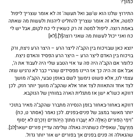
כמוך?
התירוץ שלנו הוא ש'שב ואל תעשה' זה לא אומר שצריך ליפול
למטה, אלא זה אומר שצריך להחליט ליהנות ולעשות מה שאתה
באמת רוצה. ליפול למטה זה רק כשאין לי כח לקום, אבל יש לי
כח ואני יכול לעשות מה שאני רוצה
[ל]
.
[לא]
יוצא כאן שבויכוח בין הקב"ה ליצר הרע – היצר הרע ניצח, ורק
בויכוח בין האדם ליצר הרע – היצר הרע הפסיד והאדם ניצח.
כלומר אם הקב"ה היה פה ער אזי הטבע שלי היה לעבוד את ה',
אבל אם זה היה כך אז היינו מפסידים שהרי כבר לא נרגיש שזה
עצמי לנו, אלא פשוט נימשך לשם באופן טבעי, הקב"ה מושך
לצד אחד והתאוות לצד אחר אלא שהקב"ה מושך יותר חזק. לכן
דווקא כשז"א ישן אז מתגלית הארה במוחין של הנוקבא.
דווקא באחור-באחור בזמן הנסירה מתברר שהקב"ה מאיר בתוכי
יותר מאשר במצב של פנים-בפנים. לכן נאמר (אסתר ט, כח)
"וִימֵי הַפּוּרִים הָאֵלֶּה לֹא יַעַבְרוּ מִתּוֹךְ הַיְּהוּדִים וְזִכְרָם לֹא יָסוּף
מִזַּרְעָם", שאפילו כשתהיה גאולה שלימה עדיין פורים ישאר
[לב]
.
שהגאולה זה פנים בפנים אך בפורים יש אור יותר גדול.