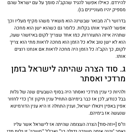
להירדם. כאילו אפשר להגיד שהקב"ה סומך על עם ישראל שהם
מספיק יהיו מעוניינים בו).
בדרושי ר"ה מבואר שבשינה הוא משאיר משהו מקיף מעליו וכך
אפשר להעיר אותו בקלות. כלומר גם כשהוא ישן הוא מחכה
שתהיה איזה התעוררות, כמו אחד שצריך לקום באיזשהי שעה,
הוא לא ישן טוב אלא כל הזמן הוא מחכה לראות מתי הוא צריך
לקום, כך הקב"ה כל הזמן היה מחכה לראות אם אנחנו רוצים
אותו.
ג. סוד הצרה שהיתה לישראל בזמן
מרדכי ואסתר
ולהיות כי ענין מרדכי ואסתר היה בסוף השבעים שנה של גלות
בבל כנודע, לכן אז כבר בימיהם התחיל ענין תיקון זו"ן כדי לחזור
אפין באפין ויגאלו ישראל, וענין התחלה זו היא ענין הדורמיטא
שנעשה אז בימיהם.
וז"ס [=וזה-סוד] הצרה העצומה שהיתה אז לישראל אשר עליו
נאמר "והנה אימה חשיכה גדולה כו'" וארז"ל "'חשכה' זו גלות מדי