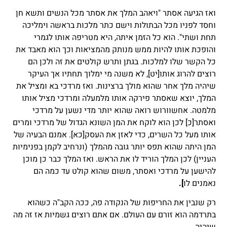
ואז הגיעה אסתר "ויאהב המלך את אסתר מכל הנשים ותשא חן
וחסד לפניו מכל הבתולות וישם כתר מלכות בראשה וימליכה
תחת ושתי". הוא כל הזמן איתה, היא מטריפה אותו לגמרי
והופכת אותו להיות ממש מנותק מהמציאות וכך הוא מאבד את
כל הקשר שלו למלכות. בגתן ותרש קולטים את זה ולכן הם
רוצים להרוג אותו
[יט]
, לא משנה מי ימלוך תחתיו אך העיקר
שיהיה מלך אחר שהוא מולך ברצינות. ואז מרדכי בא ומציל את
המלך, יוצא שאסתר פירקה אותו מלמעלה ומרדכי מציל אותו
מלמטה. אחשוורוש רואה שהוא יותר מדי נשען על מרדכי
ואסתר
[כ]
לכן הוא לוקח את המן השונא הגדול של מרדכי ומרים
אותו מעל כל השרים, כדי לאזן את העסק
[כא]
. אמנם הבעיה של
המן היתה שהוא תפס יותר גובה מהמלך (ונרחיב לקמן בפנימיות
העניין) לכן המלך הוריד לו את הראש. ואז המלך כבר כן מוכן
להישען על מרדכי ואסתר, משום שהוא קולט עד כמה הם
נאמנים לו
].
רק שנבין את החריפות של הנקודה פה, ככה הקב"ה כשהוא
בתרדמה הוא זורם עם העולם. אם אתם רוצים גשמיות אז זה מה