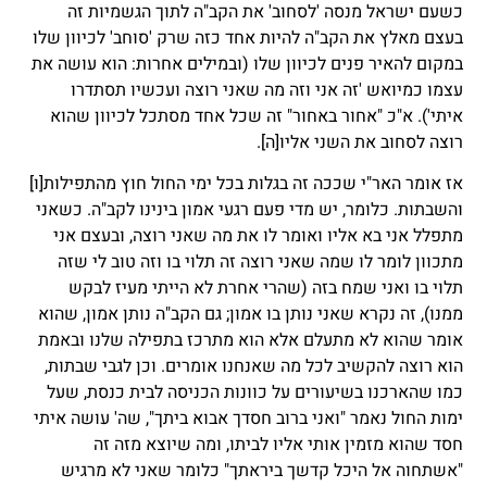
כשעם ישראל מנסה 'לסחוב' את הקב"ה לתוך הגשמיות זה
בעצם מאלץ את הקב"ה להיות אחד כזה שרק 'סוחב' לכיוון שלו
במקום להאיר פנים לכיוון שלו (ובמילים אחרות: הוא עושה את
עצמו כמיואש 'זה אני וזה מה שאני רוצה ועכשיו תסתדרו
איתי'). א"כ "אחור באחור" זה שכל אחד מסתכל לכיוון שהוא
רוצה לסחוב את השני אליו
[ה]
.
אז אומר האר"י שככה זה בגלות בכל ימי החול חוץ מהתפילות
[ו]
והשבתות. כלומר, יש מדי פעם רגעי אמון בינינו לקב"ה. כשאני
מתפלל אני בא אליו ואומר לו את מה שאני רוצה, ובעצם אני
מתכוון לומר לו שמה שאני רוצה זה תלוי בו וזה טוב לי שזה
תלוי בו ואני שמח בזה (שהרי אחרת לא הייתי מעיז לבקש
ממנו), זה נקרא שאני נותן בו אמון; גם הקב"ה נותן אמון, שהוא
אומר שהוא לא מתעלם אלא הוא מתרכז בתפילה שלנו ובאמת
הוא רוצה להקשיב לכל מה שאנחנו אומרים. וכן לגבי שבתות,
כמו שהארכנו בשיעורים על כוונות הכניסה לבית כנסת, שעל
ימות החול נאמר "ואני ברוב חסדך אבוא ביתך", שה' עושה איתי
חסד שהוא מזמין אותי אליו לביתו, ומה שיוצא מזה זה
"אשתחוה אל היכל קדשך ביראתך" כלומר שאני לא מרגיש