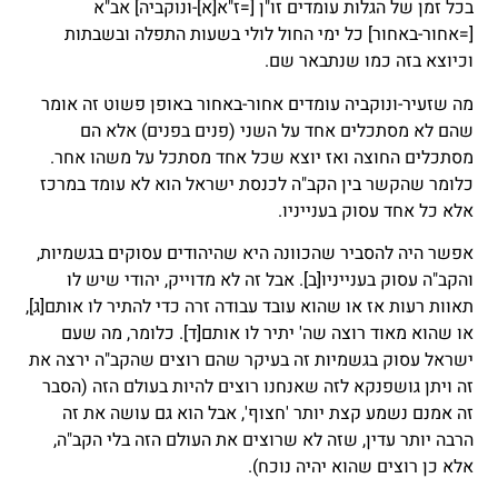
בכל זמן של הגלות עומדים זו"ן [=ז"א
[א]
-ונוקביה] אב"א
[=אחור-באחור] כל ימי החול לולי בשעות התפלה ובשבתות
וכיוצא בזה כמו שנתבאר שם.
מה שזעיר-ונוקביה עומדים אחור-באחור באופן פשוט זה אומר
שהם לא מסתכלים אחד על השני (פנים בפנים) אלא הם
מסתכלים החוצה ואז יוצא שכל אחד מסתכל על משהו אחר.
כלומר שהקשר בין הקב"ה לכנסת ישראל הוא לא עומד במרכז
אלא כל אחד עסוק בענייניו.
אפשר היה להסביר שהכוונה היא שהיהודים עסוקים בגשמיות,
והקב"ה עסוק בענייניו
[ב]
. אבל זה לא מדוייק, יהודי שיש לו
תאוות רעות אז או שהוא עובד עבודה זרה כדי להתיר לו אותם
[ג]
,
או שהוא מאוד רוצה שה' יתיר לו אותם
[ד]
. כלומר, מה שעם
ישראל עסוק בגשמיות זה בעיקר שהם רוצים שהקב"ה ירצה את
זה ויתן גושפנקא לזה שאנחנו רוצים להיות בעולם הזה (הסבר
זה אמנם נשמע קצת יותר 'חצוף', אבל הוא גם עושה את זה
הרבה יותר עדין, שזה לא שרוצים את העולם הזה בלי הקב"ה,
אלא כן רוצים שהוא יהיה נוכח).