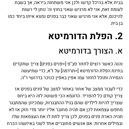
בבית אלא בהיכל קדשו ולכן אני משתחוה ביראה; אך בשבת
לעומת זאת, אני לא מרגיש שאני בחוץ וה' נותן לי רשות
להיכנס, אלא אני מרגיש שאני כבר בפנים נמצא איתו ביחד כמו
בן בית.
2. הפלת הדורמיטא
א. הצורך בדורמיטא
והנה כאשר רוצים לחזור פב"פ [=פנים בפנים] צריך שתקדים
בחינת הפלת הדורמיטא [=תרדמה] על ז"א, כדי שתיעשה
הנסירה ותוכל לחזור עמו אפין באפין כנזכר בדרושי ר"ה.
כדי לעבור ממצב של אחור באחור למצב של פנים בפנים אז
צריך קודם כל להפריד. הדוגמא הכי פשוטה לזה היא ביחס
שצריך להיות לילדים שהם בגיל ההתבגרות, שמכיוון שהמתבגר
מחפש עצמאות לכן אם תהיה מחובר אליו יותר מדי חזק אז לא
תהיה הארת פנים בפנים, לכן צריך לתת לו את העצמאות שלו.
ובמילים אחרות: אם אנשים מחוברים אחד לשני באיזשהו הכרח