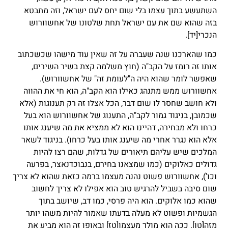
השתעשע בתוך עצמו בלי שום יחס לעם ישראל, וזה מתבטא
בזה שהוא שם את עם ישראל תחת שלטונו של אחשוורוש
הנכרי
[יד]
.
כמו שהארכנו שנה שעברה על זה שאין עוד מישהו שכשכתוב
אותו זה רומז על הקב"ה (חוץ משלמה קצת בשיר השירים,
שאפשר לומר שהוא היה ה"לעומת זה" של אחשוורוש).
אחשוורוש ממש מתנהג כאילו הוא הקב"ה, הוא חי את ההווה
ולא חושב שחסר לו שום דבר, הכל אצלו זה רק תענוגות (אלא
שכמובן, בניגוד גמור לקב"ה, התענוג של אחשוורוש הוא בעל
כרחו ולא מבחירה, דהיינו הוא לא ממציא את מה שיענג אותו
אלא הוא נגרר אחרי מה שיענג אותו בעל כרחו). בניגוד לשאר
המלכים שיש עליהם תיאורים של גדלות, שהם רצו להיות
גדולים כאלוקים (כמו שמצאנו בחירם, בנבוכדנאצר, בפרעה
וכו'), אחשוורוש פשוט נהנה מעצמו ברמה כזאת שהוא לא צריך
שום סיבה בשביל להרגיש טוב הוא אפילו לא צריך לחשוב
שהוא כמו אלוקים. הוא היה פרסי, כמו דב, שיושב בתוך
הגשמיות ופשוט לא מעלה בדעתו שאמור להיות משהו יותר
מזה
[טו]
. ככה הוא מולך מעצמו
[טז]
ובאופן זה הוא מביע את