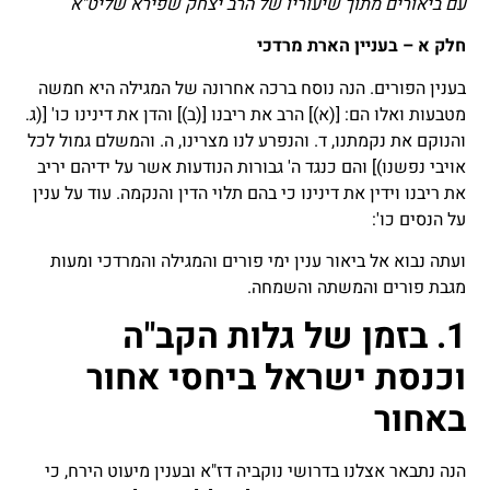
עם ביאורים מתוך שיעוריו של הרב יצחק שפירא שליט"א
חלק
א
– בעניין הארת מרדכי
בענין הפורים. הנה נוסח ברכה אחרונה של המגילה היא חמשה
מטבעות ואלו הם: [(א)] הרב את ריבנו [(ב)] והדן את דינינו כו' [(ג.
והנוקם את נקמתנו, ד. והנפרע לנו מצרינו, ה. והמשלם גמול לכל
אויבי נפשנו)] והם כנגד ה' גבורות הנודעות אשר על ידיהם יריב
את ריבנו וידין את דינינו כי בהם תלוי הדין והנקמה. עוד על ענין
על הנסים כו':
ועתה נבוא אל ביאור ענין ימי פורים והמגילה והמרדכי ומעות
מגבת פורים והמשתה והשמחה.
1. בזמן של גלות הקב"ה
וכנסת ישראל ביחסי אחור
באחור
הנה נתבאר אצלנו בדרושי נוקביה דז"א ובענין מיעוט הירח, כי