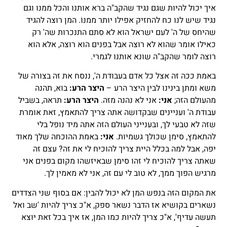
איך יכול להיות שגם נגיד שהקב"ה ברא אותנו והכל ממנו וגם
נגיד שיש לנו כח להחזיק אפילו יותר ממנוֹ. המן רוצה להגיד
שהיחס של ה' לעם ישראל הוא לא סתם התנכרות שה' רק
כאילו אומר שהוא לא רוצה אבל בפנים הוא רוצה, אלא הוא
רוצה לומר שהקב"ה שונא אותנו לגמרי.
באמת ככה זה אצל כל אדם בעבודת ה', ננסח את זה בצורה של
משא ומתן בינינו לבין היצר הרע –
היצר הרע:
בוא, תהנה
מהעולם הזה;
אני:
אני לא נהנה מזה.
היצר הרע:
תראה, בשביל
עבודת ה' ועניינים שבקדושה אתה צריך להתאמץ, זאת אומרת
שזה לא טבעי לך, ובענייני העולם הזה אתה מיד נופל בלי
להתאמץ, סימן שכולך גשמיות.
אני:
באמת ההוכחה שלך מאוד
יפה, אבל למה בכלל היית צריך להוכיח לי את זה? עצם זה
שאתה צריך להוכיח לי זהו סימן שבאיזשהו מקום בפנים אני
מרגיש הפוך ממך, לא טוב לי עם זה, אני לא מאמין לך.
את המקום הזה בנפש המן לא יכול להבין: אם בסוף שני הצדדים
נשארים בקושיא אז הדבר נשאר ספק, א"כ צריך להיות 'שב ואל
תעשה עדיף', א"כ צריך להיות כמו המן, אז איך בכל זאת יוצא