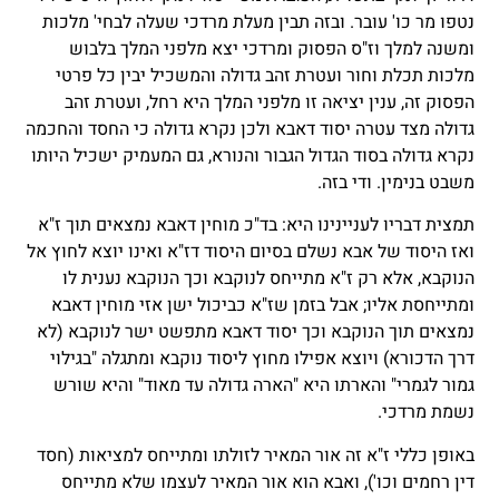
נטפו מר כו' עובר. ובזה תבין מעלת מרדכי שעלה לבחי' מלכות
ומשנה למלך וז"ס הפסוק ומרדכי יצא מלפני המלך בלבוש
מלכות תכלת וחור ועטרת זהב גדולה והמשכיל יבין כל פרטי
הפסוק זה, ענין יציאה זו מלפני המלך היא רחל, ועטרת זהב
גדולה מצד עטרה יסוד דאבא ולכן נקרא גדולה כי החסד והחכמה
נקרא גדולה בסוד הגדול הגבור והנורא, גם המעמיק ישכיל היותו
משבט בנימין. ודי בזה.
תמצית דבריו לעניינינו היא: בד"כ מוחין דאבא נמצאים תוך ז"א
ואז היסוד של אבא נשלם בסיום היסוד דז"א ואינו יוצא לחוץ אל
הנוקבא, אלא רק ז"א מתייחס לנוקבא וכך הנוקבא נענית לו
ומתייחסת אליו; אבל בזמן שז"א כביכול ישן אזי מוחין דאבא
נמצאים תוך הנוקבא וכך יסוד דאבא מתפשט ישר לנוקבא (לא
דרך הדכורא) ויוצא אפילו מחוץ ליסוד נוקבא ומתגלה "בגילוי
גמור לגמרי" והארתו היא "הארה גדולה עד מאוד" והיא שורש
נשמת מרדכי.
באופן כללי ז"א זה אור המאיר לזולתו ומתייחס למציאות (חסד
דין רחמים וכו'), ואבא הוא אור המאיר לעצמו שלא מתייחס