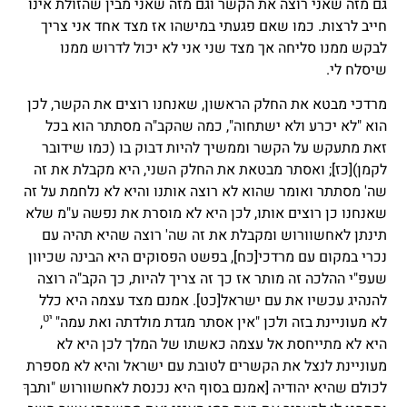
גם מזה שאני רוצה את הקשר וגם מזה שאני מבין שהזולת אינו
חייב לרצות. כמו שאם פגעתי במישהו אז מצד אחד אני צריך
לבקש ממנו סליחה אך מצד שני אני לא יכול לדרוש ממנו
שיסלח לי.
מרדכי מבטא את החלק הראשון, שאנחנו רוצים את הקשר, לכן
הוא "לא יכרע ולא ישתחוה", כמה שהקב"ה מסתתר הוא בכל
זאת מתעקש על הקשר וממשיך להיות דבוק בו (כמו שידובר
לקמן)
[כז]
; ואסתר מבטאת את החלק השני, היא מקבלת את זה
שה' מסתתר ואומר שהוא לא רוצה אותנו והיא לא נלחמת על זה
שאנחנו כן רוצים אותו, לכן היא לא מוסרת את נפשה ע"מ שלא
תינתן לאחשוורוש ומקבלת את זה שה' רוצה שהיא תהיה עם
נכרי במקום עם מרדכי
[כח]
, בפשט הפסוקים היא הבינה שכיוון
שעפ"י ההלכה זה מותר אז כך זה צריך להיות, כך הקב"ה רוצה
להנהיג עכשיו את עם ישראל
[כט]
. אמנם מצד עצמה היא כלל
יט
לא מעוניינת בזה ולכן "אין אסתר מגדת מולדתה ואת עמה"
,
היא לא מתייחסת אל עצמה כאשתו של המלך לכן היא לא
מעוניינת לנצל את הקשרים לטובת עם ישראל והיא לא מספרת
לכולם שהיא יהודיה [אמנם בסוף היא נכנסת לאחשוורוש "ותבךּ