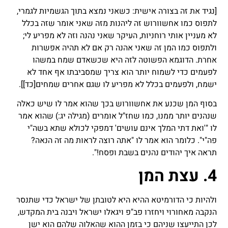
[נגיד את זה בצורה אישית: כשאני נמצא בתוך הגשמיות לגמרי,
לתפוס כמו אחשוורוש זה ליהנות מזה שאני אומר שזה בכלל
לא מעניין אותי רוחניות, העיקר שאני נהנה וזה לא מפריע לי;
ולתפוס כמו המן זה שאני אהנה רק אם לא תהיה אפשרות
אחרת. הדוגמא הפשוטה לזה היא שכשאדם שמח במשהו
לפעמים כדי לשמוח יותר הוא צריך שמסביבתו אף אחד לא
ישמח, ולפעמים בכלל לא מפריע לו שגם אחרים שמחים
[כד]
].
בסוף המן שכנע את אחשוורוש בכך שהוא אמר לו שיש כאלה
שנהנים יותר ממנו, כמו שחז"ל אומרים (מגילה יג:) שהוא אמר
לו "'ואת דתי המלך אינם עושים' דמפקי לכולא שתא בשה"י
פה"י". כלומר הוא אמר לו "אתה רוצה לראות מה זה הנאה?
תראה איך יהודים נהנים בשבת ופסח!".
4. עצת המן
ולהיות כי הדורמיטא ההיא היא לטובתן של ישראל כדי שתנסר
הנקבה מאחורוי ויחזרו פב"פ ויגאלו ישראל ויבנה בית המקדש,
לכן התייעצו שניהם כי בזמן ההוא שהאלוה שלהם הוא ישן