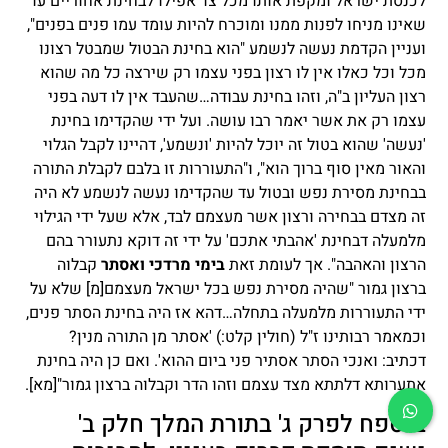
לכנסת ישראל ומקפת אותו מכל צד אפילו לבחינת אחוריים עד
שאינו מניחו לפנות ממנו ומוכרח להיות עומד עמו פנים בפנים",
ועניין הקדמת נעשה לנשמע "הוא בחינת הבטול שמבטל רצונו
מכל וכל כאלו אין לו רצון בפני עצמו רק שירצה כל מה שהוא
רצון העליון ב"ה, וזהו בחינת עבודה…שהעבד אין לו דעה בפני
עצמו רק את אשר יאמר רבו עושה. ועל ידי שהקדימו בחינת
'נעשה' שהוא בטול זה יוכל להיות 'ונשמע', דהיינו לקבל הגלוי
והאור מאין סוף ברוך הוא", ו"התעוררות זו בלבם לקבלת התורה
בבחינת מסירת נפש ובטול עד שהקדימו נעשה לנשמע לא היה
זה מצדם בבחירה ורצון אשר מעצמם לבד, אלא שעל ידי הגילוי
מלמעלה דבחינת 'אהבתי אתכם' על ידי זה דוקא נתעורר בהם
הרצון והאהבה". אך לעומת זאת
בימי מרדכי ואסתר
קבלוה
ברצון גמור "שהיה מסירת נפש בכל ישראל מעצמם
[מ]
שלא על
ידי התעוררות מלמעלה בתחלה…דהא אז היה בחינת הסתר פנים,
וכמאמר רבותינו ז"ל (חולין קלט:) 'אסתר מן התורה מנין?
דכתיב: ואנכי הסתר אסתיר פני ביום ההוא'. ואם כן היה בחינת
אתערותא דלתתא מצד עצמם וזהו הדר וקבלוה ברצון גמור"
[מא]
.
בנספח לפרק ג' בתורת המלך חלק ב'