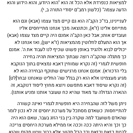
למציאות כנפרדת אלא הכל זה הוא "הוא היודע, והוא הידוע והוא
הדעה עצמה" (כלשון רמב"ם יסודי התורה ב, י).
לעניינינו, בד"כ הקב"ה הוא גם קיים מצד עצמו (אבא) וגם הוא
מתייחס אלינו (ז"א), וכתוצאה מכך אנחנו מתייחסים אליו
ועובדים אותו; אבל כאן הקב"ה אמנם היה קיים מצד עצמו (אבא)
אך הוא התעלם לחלוטין מהמציאות (ז"א ישן), ואז אנחנו לא
יכולים לבוא ולהגיד באופן פשוט שכיף לנו לעבוד את ה'. אמנם
כך מתגלה שהקב"ה רוצה שבתוך המציאות תהיה בחירה
חופשית לגמרי (זה נקרא שמוחין דאבא נמצאים בתוך הנוקבא
בלי הדכורא). אמנם אנחנו מרגישים שתוקף הבחירה הוא לא
מגיע מעצמינו אלא הוא רק בגלל שה' החליט שאנחנו נבחר
[לט]
(זה נקרא שיסוד דאבא מתפשט ויוצא מחוץ ליסוד דנוקבא, זה
ההארה הגדולה עד מאוד שהיא כח שעובר אותנו ומניע אותנו).
ניתן משל לזה שהבחירה היא חופשית לגמרי ואינה קשורה
להתייחסות: כשאדם מסתכל על מערכת יחסים זה לא נכון לומר
שהאדם משועבד למה שקרה בין בני הזוג בעבר, שאם הוא היה
כך וכך והיא היתה ככה וככה אז ממילא מערכת היחסים צריכה
להיות כזאת וכזאת וכך הכל תקוע; אלא ברור שיש מקום שהוא