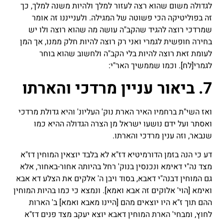
לגדולה משום שהוא רצה לעזור למלך ולהיות משנה למלך, כך
זה בפוליטיקה הכי פשוטה של המגילה. ולענייננו זה אומר
שמרדכי רוצה להגיד שהקב"ה עושה מה שהוא רוצה ולו יש
בחירה חופשית לגמרי ואני רק רוצה להיות חלק ממנו, אך המן
לעומת זאת רוצה להיות בלי הקב"ה ולחשוב שהוא בוחר
לגמרי
[לח]
. וכמו שממשיך האר"י:
7. ביאור עניין מרדכי והארתו
ואז השי"ת ברחמיו האיר הארת נוק' העליונ' והיא גדולת מרדכי
ואסתר ועל ידם נושעו ישראל מן הצרה הגדולה ההיא כמו
שנבאר, וזה ענין מרדכי והארתו.
דע כי הנה בזמן הדורמיטיא דז"א לא בלבד יוצאין המוחין דז"א
מצד נה"י דאימא ונכנסין בנוק' רחל בהיותה אחור-באחור, אלא
גם המוחין דבנה"י דאבא, בסוד ויבן ה' אלקים את הצלע דא אבא
ואימא [הוי' אלוקים זה אבא ואמא]. ונמצא כי כמו בהיות המוחין
ההם תוך ז"א היו יוצאים מהם [היינו מאבא ואמא] ב' הארות
לחוץ, ומבחי' הארת המוחין דאבא יוצא יעקב מצד פנים דז"א