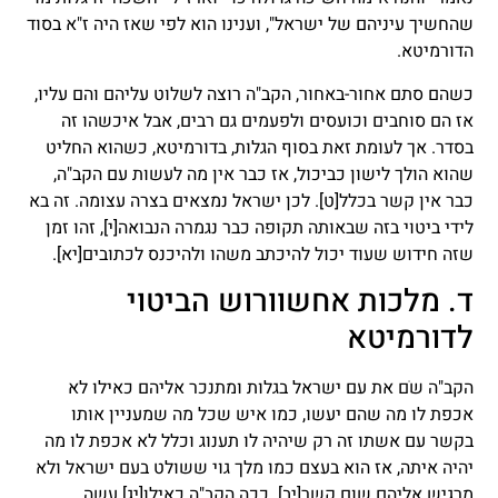
שהחשיך עיניהם של ישראל", וענינו הוא לפי שאז היה ז"א בסוד
הדורמיטא.
כשהם סתם אחור-באחור, הקב"ה רוצה לשלוט עליהם והם עליו,
אז הם סוחבים וכועסים ולפעמים גם רבים, אבל איכשהו זה
בסדר. אך לעומת זאת בסוף הגלות, בדורמיטא, כשהוא החליט
שהוא הולך לישון כביכול, אז כבר אין מה לעשות עם הקב"ה,
כבר אין קשר בכלל
[ט]
. לכן ישראל נמצאים בצרה עצומה. זה בא
לידי ביטוי בזה שבאותה תקופה כבר נגמרה הנבואה
[י]
, זהו זמן
שזה חידוש שעוד יכול להיכתב משהו ולהיכנס לכתובים
[יא]
.
ד. מלכות אחשוורוש הביטוי
לדורמיטא
הקב"ה שֹם את עם ישראל בגלות ומתנכר אליהם כאילו לא
אכפת לו מה שהם יעשו, כמו איש שכל מה שמעניין אותו
בקשר עם אשתו זה רק שיהיה לו תענוג וכלל לא אכפת לו מה
יהיה איתה, אז הוא בעצם כמו מלך גוי ששולט בעם ישראל ולא
מרגיש אליהם שום קשר
[יב]
. ככה הקב"ה כאילו
[יג]
עשה,