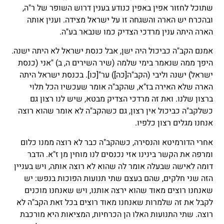
שתוכל לחזור אפין באפין כנודע בענין דרוש השופר של ר"ה,
ובהכרח יש הארה והשגחה זו על ישראל מצידה. וענין אותה
הארה היתה ענין מרדכי הצדיק כמו שנבאר בע"ה.
אמנם הקב"ה כביכול היה ישן, אבל כנסת ישראל לא היתה ישנה.
היפך ממה שנאמר בימי שלמה (שיר השירים ה, ב) "אני (כנסת
ישראל) ישנה וליבי (הקב"ה
[כה]
) ער"
[כו]
. בכנסת ישראל היתה
הארה שלא האירה בז"א, שהקב"ה אומר שעכשיו הכל תלוי
ברצון שלנו. ואת זה מרדכי הצדיק מבטא, שיש לנו רצון גם
כשלקב"ה כביכול אין רצון, גם כשהקב"ה לא אומר שהוא רוצה
אנחנו מגלים רצון כלפיו.
אחרי הדורמיטא והנסירה, כשהקב"ה כבר לא רוצה ממנו כלום
ומרפה את הקשר בינינו אזי נכנסים לנו מוחין מן ז"א. הדבר
דומה לאישה שבעלה אומר לה שהוא לא רוצה אותה, ויש בעניין
הזה שני חלקים, שהם בעצם שתי תנועות הפוכות בנפש: יש
שאנחנו רוצים מאוד שהוא ירצה אותנו, ויש שאנחנו מוכנים
לקבל את זה שלמרות שאנחנו מאוד רוצים בכל זאת הקב"ה לא
רוצה. שתי התנועות האלו הן הכרחיות, המציאות היא מורכבת