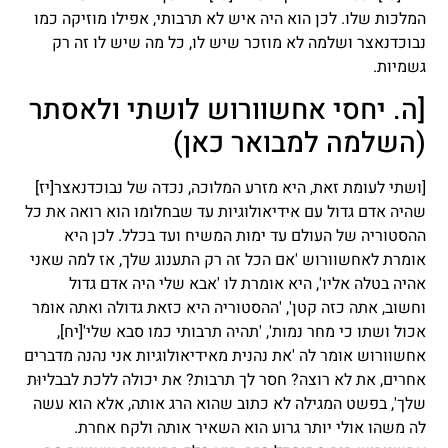
המלכות שלו. לכן הוא היה איש לא תרבותי, אפילו מוזיקה כמו
נבוכדנאצר ושלמה לא מוזכר שיש לו, כל מה שיש לו זה רק
גשמיות.
[ה. יחסי אחשוורוש לושתי ולאסתר
(השלמה למבואר כאן)
[ושתי לעומת זאת, היא מזרע המלוכה, נכדה של נבוכדנאצר
[יז]
שהיה אדם גדול עם אידיאולוגיות עד שבחלומו הוא רואה את כל
ההסטוריה של העולם עד ימות המשיח ועד בכלל. לכן היא
אומרת לאחשוורוש 'אם הכל זה רק התענוג שלך, אז למה שאני
אהיה בטלה אליו', היא אומרת לו 'אבא שלי היה אדם גדול
וחשוב, אתה כזה קטן', 'ההסטוריה היא כזאת גדולה ואתה אומר
אכול ושתו כי מחר נמות', 'תהיה תרבותי כמו סבא שלי'
[יח]
,
אחשוורוש אומר לה 'את נהנית מאידיאולוגיות אני נהנה מדברים
אחרים, את לא רוצה? חסר לך תרבות? את יכולה ללכת לבבליוּת
שלך', בפשט המגילה לא כתוב שהוא הרג אותה, אלא הוא עשה
לה משהו אולי יותר גרוע הוא השאיר אותה ולקח אחרת.