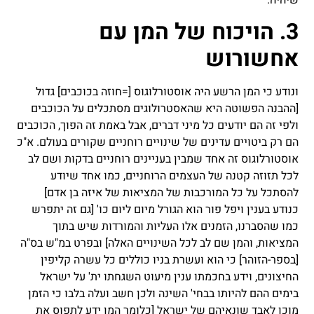
שיהיה.
3. הויכוח של המן עם
אחשורוש
ונודע כי המן הרשע היה אוסטורלוגוס [=חוזה בכוכבים] גדול
[ההבנה הפשוטה היא שהאסטרולוגים מסתכלים על הכוכבים
ולפי זה הם יודעים כל מיני דברים, אבל באמת זה הפוך, הכוכבים
הם רק ביטויים עדינים של שינויים רוחניים שקורים בעולם. א"כ
אוסטורלוגוס זה אחד שמבין בעניינים רוחניים בדקות ושם לב
לכל תזוזה קטנה של העצמים הרוחניים, כמו אחד שיודע
להסתכל על כל המורכבות של המציאות של איזה בן אדם]
כנודע בענין ויפל פור הוא הגורל מיום ליום כו' [גם זה יתפרש
כמו שהסברנו, הזמנים אלו העליות והמורדות שיש בתוך
המציאות, והמן שם לב לכל השינויים האלה] ובפרט במ"ש בס"ה
[בספר-הזוהר] כי הוא ועשרת בניו כוללים כל עשרה קליפין
החיצונים, וידע בחכמתו ענין מיעוט השגחתו ית' על ישראל
בימים ההם להיותו בבחי' השינה ולכן חשב ועלה בלבו כי הזמן
מוכן לאבד שונאיהם של ישראל [כלומר המן ידע לתפוס את