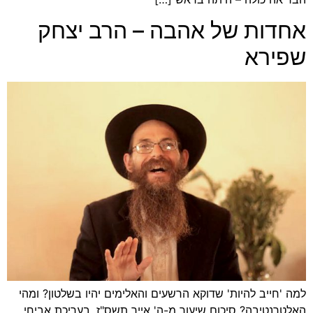
אחדות של אהבה – הרב יצחק
שפירא
למה 'חייב להיות' שדוקא הרשעים והאלימים יהיו בשלטון? ומהי
האלטרנטיבה? סיכום שיעור מ-ה' אייר תשס"ז, בעריכת אביחי