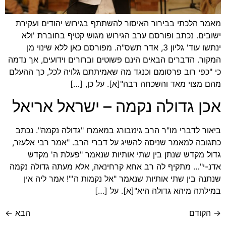
מאמר הלכתי בבירור האיסור להשתתף בגירוש יהודים ועקירת
ישובים. נכתב ופורסם ערב הגירוש מגוש קטיף בחוברת 'ולא
ינתשו עוד' גליון 3, אדר תשס"ה. מפורסם כאן ללא שינוי מן
המקור. הדברים הבאים הינם פשוטים וברורים וידועים, אך נדמה
כי "כפי רוב פרסומם וכנגד מה שאמיתתם גלויה לכל, כך ההעלם
מהם מצוי מאד והשכחה רבה"[א]. על כן, […]
אכן גדולה נקמה – ישראל אריאל
ביאור לדברי מו"ר הרב גינזבורג במאמרו "גדולה נקמה". נכתב
כתגובה למאמר שניסה להשיג על דברי הרב. "אמר רבי אלעזר,
גדול מקדש שנתן בין שתי אותיות שנאמר "פעלת ה' מקדש
אדנ-י"… מתקיף לה רב אחא קרחינאה, אלא מעתה גדולה נקמה
שנתנה בין שתי אותיות שנאמר "אל נקמות ה'"! אמר ליה אין
במילתה מיהא גדולה היא"[א]. על […]
→
הקודם
הבא
←