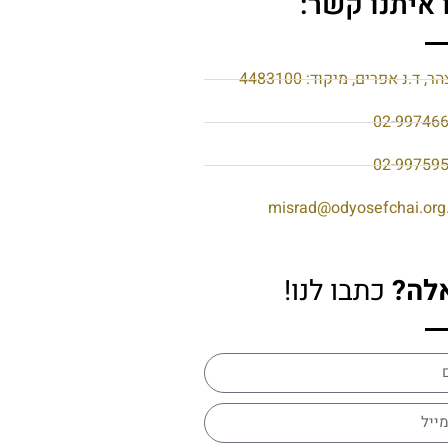
 איתנו קשר:
הר, ד.נ אפרים, מיקוד: 4483100
02-99746
02-99759
misrad@odyosefchai.org.
לה?
כתבו לנו!