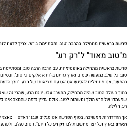
פרשת בראשית מתחילה בהרבה 'טוב' ומסתיימת ב'רע'. צריך לדעת לזה
מ"טוב מאוד" ל"רק רע"
פרשת בראשית מתחילה באופטימיות, עם הרבה הרבה טוב, ומסתיימת ב
טוב; כל שלב במעשה שמים וארץ נחתם ב-"וירא אלקים כי טוב", ובסיו
בהמשך, אנו מתחילים להפגש אט-אט עם מציאותו של הרע: "ועץ הדעת
בתוך העולם הטוב שהיה מתחילה, מתערב עכשיו גם הרע, שהרי זה שאכל 
שמעמדו של הרע הולך ומשתוה לטוב. אולם עדיין נדמה שהמצב אינו כל
רע, חלילה.
אך ההדרדרות ממשיכה. בסוף הפרשה אנו מגלים שבני האדם – צאצאיו
האדם
בארץ וכל יצר מחשבות לבו
רק רע
כל היום". הטוב נעלם, ולפתע