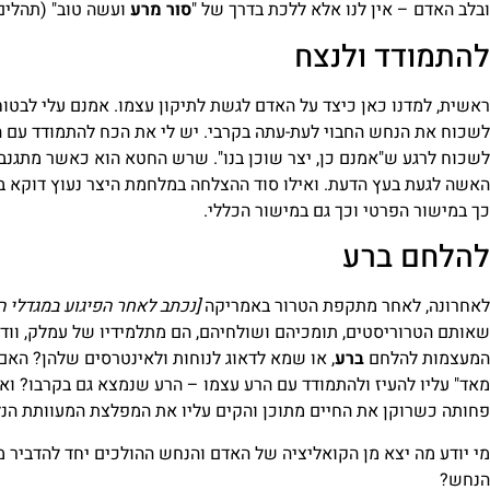
ובלב האדם – אין לנו אלא ללכת בדרך של "
סור מרע
ועשה טוב" (תהלים 
להתמודד ולנצח
ראשית, למדנו כאן כיצד על האדם לגשת לתיקון עצמו. אמנם עלי לבטוח
לשכוח את הנחש החבוי לעת-עתה בקרבי. יש לי את הכח להתמודד עם הי
לשכוח לרגע ש"אמנם כן, יצר שוכן בנו". שרש החטא הוא כאשר מתגנב
האשה לגעת בעץ הדעת. ואילו סוד ההצלחה במלחמת היצר נעוץ דוקא ב
כך במישור הפרטי וכך גם במישור הכללי.
להלחם ברע
לאחרונה, לאחר מתקפת הטרור באמריקה
[נכתב לאחר הפיגוע במגדלי ה
שאותם הטרוריסטים, תומכיהם ושולחיהם, הם מתלמידיו של עמלק, ווד
המעצמות להלחם
ברע
, או שמא לדאוג לנוחות ולאינטרסים שלהן? האם 
מאד" עליו להעיז ולהתמודד עם הרע עצמו – הרע שנמצא גם בקרבו? וא
פחותה כשרוקן את החיים מתוכן והקים עליו את המפלצת המעוותת הנ
מי יודע מה יצא מן הקואליציה של האדם והנחש ההולכים יחד להדביר מ
הנחש?