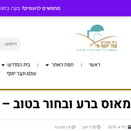
מחפשים להעמיק?
בקרו בחנות
ראשי
חנות האתר
בית המדרש
שכם וקבר יוסף
מאוס ברע ובחור בטוב –
יולי 4, 2019
1:35 pm
אין תגובות