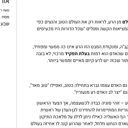
אור
משה רב
צ
פסח
לם
מן הרע, לראות רק את העולם הטוב והנעים כפי
שבע 
המציאות הקשה ומגלים "שכל הדורות היו מכעיסים
ב"ה, ומנקודת המבט הזו הרע אינו כה ממשי ומפחיד,
ים שהאדם הוא דמות
בעלת תפקיד
מרכזי, לא בובה
בתור שכזה יש לרע קיום מאיים וממשי ביותר.
ם האדם עצמו נברא בתחילה כטוב, ואפילו "טוב מאד",
ם "יצר לב האדם רע מנעוריו".
ע – זוהי סוגיה כבדה לכשעצמה, אך הצעד הראשון
ריות המתיימרות להחזירנו לגן-העדן של ראשית
הן! האשליה כאילו ניתן לדלג על מלאכת התיקון
שארס הנחש חלחל, לאחר שהרוע קנה לו אחיזה בעולם