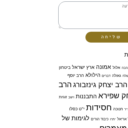
שליחה
ת
אמונה
ארץ ישראל
ביטחון
אלול
הבה
הילולא
הרב יוסף
גאולה
דברים
לח
הרב
הרב יצחק גינזבורג
ק שפירא
התבננות
זוגיות
וישב
חסידות
חנוכה
י"ט כסלו
יר
לגימות של
אריאל
כיבוד הורים
יתרו