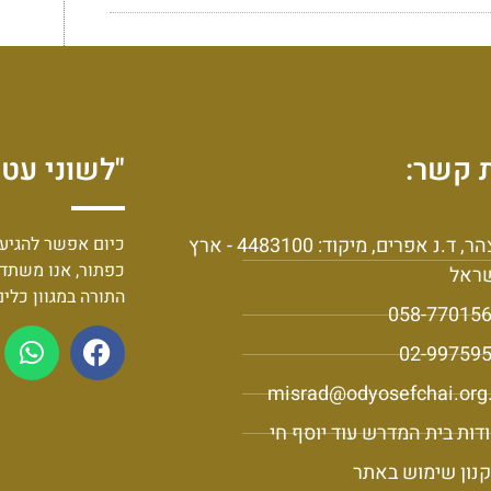
 קשר:
"לשוני עט 
יצהר, ד.נ אפרים, מיקוד: 4483100 - ארץ
כיום אפשר להגיע 
כפתור, אנו משתד
ראל
התורה במגוון כלי
058-77015
02-99759
misrad@odyosefchai.org.
דות בית המדרש עוד יוסף חי
נון שימוש באתר