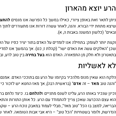
הרע יוצא מהארון
ניתן לתאר זאת באופן ציורי, כאילו במשך כל הפרשה אנו מנסים
להתע
שיצא מתחת ידי הבורא. והנה, לאחר עשרה דורות אנו מתעוררים לתוך 
ובאים" (כלשון המשנה באבות ה, א).
וקצת יותר לעומק: בתחילה אנו לומדים על האדם בתור יציר כפיו של הק
שכן "האלקים עשה את האדם ישר" (קהלת ז, כט). אך בהמשך אנו למד
בתאטרון ולא חלק מן התפאורה. האדם הוא
בעל בחירה
בין טוב לרע, ו
לא לאשליות
הלקח הוא שאין מנוס מלהכיר בקיומו של הרע גם בתוככי האדם. אמנם ג
"והנה טוב
מאד
– זה
אדם
" (בראשית רבה), אך מאז החטא יש לזכור כי ג
וכיון שנכיר באותו הרע, עלינו לשנס מתניים ו
להלחם
בו. כיצד נלחם בר
הוא עצם ההכרעה שאכן צריך להתמודד עם הרע. כל אותן התורות והתאו
הבריאה, למצב בו הכל "טוב מאד", מבלי לעמוד במאבק נוכח הרע – שקר 
הנדרשת, ולומר בשטחיות "הכל טוב" – היא אבי אבות הטומאה. לאחר 