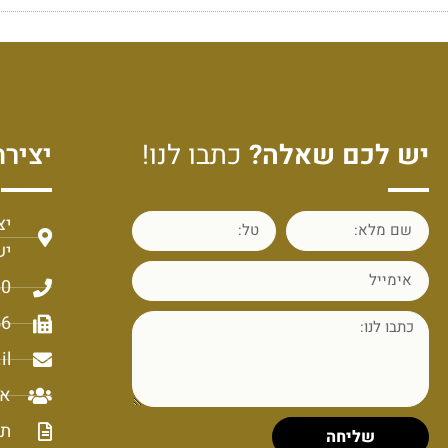
יש לכם שאלה?
כתבו לנו!
יצירת
יש
60
56
il
או
תק
שליחה