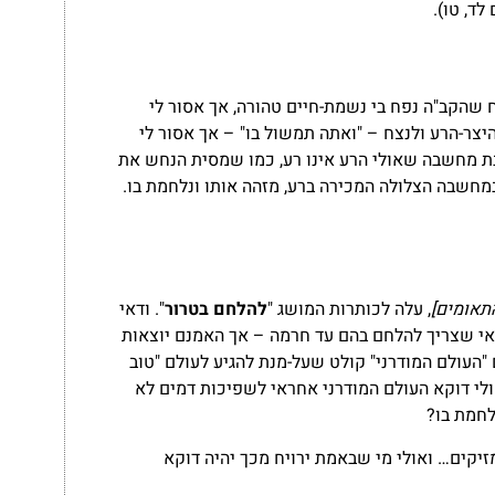
לד, טו).
 שהקב"ה נפח בי נשמת-חיים טהורה, אך אסור לי
צר-הרע ולנצח – "ואתה תמשול בו" – אך אסור לי
ת מחשבה שאולי הרע אינו רע, כמו שמסית הנחש את
מחשבה הצלולה המכירה ברע, מזהה אותו ונלחמת בו.
תאומים]
, עלה לכותרות המושג "
להלחם בטרור
". ודאי
אי שצריך להלחם בהם עד חרמה – אך האמנם יוצאות
"העולם המודרני" קולט שעל-מנת להגיע לעולם "טוב
ולי דוקא העולם המודרני אחראי לשפיכות דמים לא
לחמת בו?
זיקים… ואולי מי שבאמת ירויח מכך יהיה דוקא