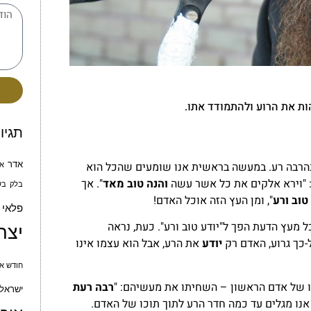
ות את הרוע ולהתמודד אתו.
תגיו
אדר
הרבה רע. במעשה בראשית אנו שומעים שהכל הוא
א
ם: "וירא אלקים את כל אשר עשה
והנה טוב מאד
". אך
בלק
בש
טוב ורע
", ומן העץ הזה אוכל האדם!
פלאי
מעץ הדעת הפך ל"יודע טוב ורע". כעת, נראה
יצח
-כך גרוע, האדם רק
יודע
את הרע, אבל הוא עצמו אינו
חודש אי
 של אדם הראשון – השחיתו את מעשיהם: "
רבה רעת
ישראל 
 אנו מגלים עד כמה חדר הרע לתוך תוכו של האדם.