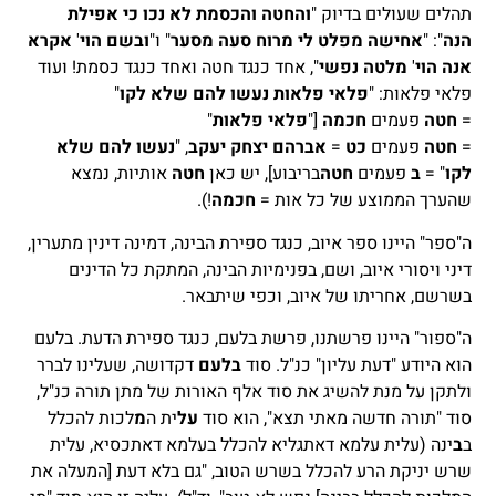
תהלים שעולים בדיוק "
והחטה והכסמת לא נכו כי אפילת
הנה
": "
אחישה מפלט לי מרוח סעה מסער
" ו"
ובשם הוי
'
אקרא
אנה הוי
'
מלטה נפשי
", אחד כנגד חטה ואחד כנגד כסמת! ועוד
פלאי פלאות: "
פלאי פלאות נעשו להם שלא לקו
"
=
חטה
פעמים
חכמה
["
פלאי פלאות
"
=
חטה
פעמים
כט
=
אברהם יצחק יעקב
, "
נעשו להם שלא
לקו
" =
ב
פעמים
חטה
בריבוע], יש כאן
חטה
אותיות, נמצא
שהערך הממוצע של כל אות =
חכמה
!).
ה"ספר" היינו ספר איוב, כנגד ספירת הבינה, דמינה דינין מתערין,
דיני ויסורי איוב, ושם, בפנימיות הבינה, המתקת כל הדינים
בשרשם, אחריתו של איוב, וכפי שיתבאר.
ה"ספור" היינו פרשתנו, פרשת בלעם, כנגד ספירת הדעת. בלעם
הוא היודע "דעת עליון" כנ"ל. סוד
בלעם
דקדושה, שעלינו לברר
ולתקן על מנת להשיג את סוד אלף האורות של מתן תורה כנ"ל,
סוד "תורה חדשה מאתי תצא", הוא סוד
על
ית ה
מ
לכות להכלל
ב
ב
ינה (עלית עלמא דאתגליא להכלל בעלמא דאתכסיא, עלית
שרש יניקת הרע להכלל בשרש הטוב, "גם בלא דעת [המעלה את