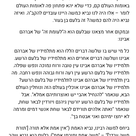
באומות העולם קם, כדי שלא יהא פתחון פה לאומות העולם
לומר – אִלו היה לנו נביא כמשה היינו עובדים להקב"ה. ואיזה
נביא היה להם כמשה? זה בלעם בן בעור.
ובמקום אחר מצאנו שבלעם הוא ה"לעומת זה" של אברהם
אבינו:
כל מי שיש בו שלשה דברים הללו הוא מתלמידיו של אברהם
אבינו ושלשה דברים אחרים הוא מתלמידיו של בלעם הרשע.
תלמידיו של אברהם אבינו עין טובה ורוח נמוכה ונפש שפלה.
תלמידיו של בלעם הרשע עין רעה ורוח גבוהה ונפש רחבה. מה
בין תלמידיו של אברהם אבינו לתלמידיו של בלעם הרשע?
תלמידיו של אברהם אבינו אוכלין בעולם הזה ונוחלין העולם
הבא, שנאמר "להנחיל אהבי יש ואוצרותיהם אמלא". אבל
תלמידיו של בלעם הרשע יורשין גיהנם ויורדין לבאר שחת,
שנאמר "ואתה אלהים תורידם לבאר שחת אנשי דמים ומרמה
לא יחצו ימיהם ואני אבטח בך".
ביחס למשה רבינו, נביא האמת ("אין אמת אלא תורה ['תורת
משה עבדי']" – "משה אמת ותורתו אמת"), בלעם הוא נביא שקר,