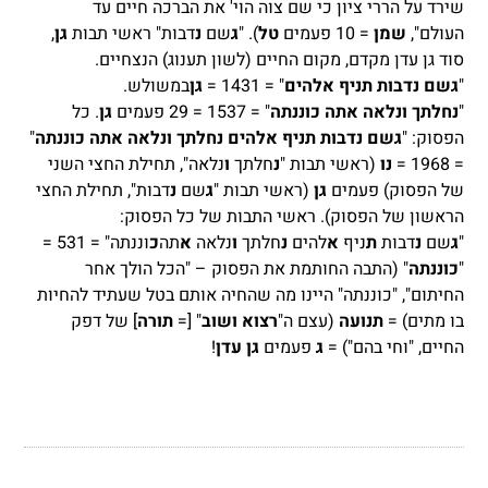
שירד על הררי ציון כי שם צוה הוי' את הברכה חיים עד
העולם",
שמן
= 10 פעמים
טל
). "
ג
שם
נ
דבות" ראשי תבות
גן
,
סוד גן עדן מקדם, מקום החיים (לשון תענוג) הנצחיים.
"
גשם
נדבות
תניף
אלהים
" = 1431 =
גן
במשולש.
"
נחלתך
ונלאה
אתה
כוננתה
" = 1537 = 29 פעמים
גן
. כל
הפסוק: "
גשם נדבות תניף אלהים נחלתך ונלאה אתה כוננתה
"
= 1968 =
נו
(ראשי תבות "
נ
חלתך
ו
נלאה", תחילת החצי השני
של הפסוק) פעמים
גן
(ראשי תבות "
ג
שם
נ
דבות", תחילת החצי
הראשון של הפסוק). ראשי התבות של כל הפסוק:
"
ג
שם
נ
דבות
ת
ניף
א
להים
נ
חלתך
ו
נלאה
א
תה
כ
וננתה" = 531 =
"
כוננתה
" (התבה החותמת את הפסוק – "הכל הולך אחר
החיתום", "כוננתה" היינו מה שהחיה אותם בטל שעתיד להחיות
בו מתים) =
תנועה
(עצם ה"
רצוא ושוב
" [=
תורה
] של דפק
החיים, "וחי בהם") =
ג
פעמים
גן עדן
!