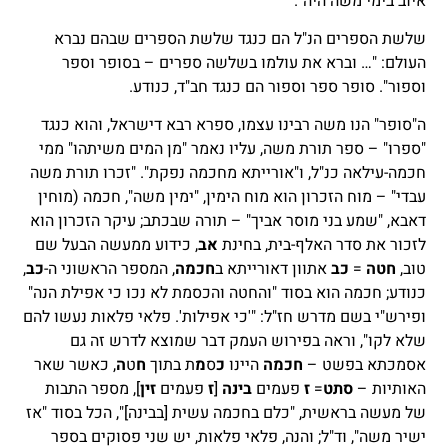
איוב בימי משה היה".
שלשת הספרים הנ"ל הם כנגד שלשת הספרים שבהם נברא
העולם: "… וברא את עולמו בשלשה ספרים – בסופר וספר
וספור". סופר ספר וספור הם כנגד חב"ד, כנודע.
ה"סופר" הנו משה רבינו עצמו, ספרא רבא דישראל, והוא כנגד
"ספרו" – ספר תורת משה, עליו נאמר "מן המים משיתהו" ממי
חכמה-עילאה כנ"ל, ו"אורייתא מחכמה נפקת". "זכרו תורת משה
עבדי" – מוח הזכרון הוא מוח הימין, "ימין משה", חכמה (מוחין
דאבא, "שמע בני מוסר אביך" – תורה שבכתב; עיקר הזכרון הוא
לזכור את סדר האלף-בית, בחינת
אב
, כידוע ממעשה הבעל שם
טוב,
חטה
=
כב
אתוון דאורייתא ב
חכמה
, המספר הראשוני ה-
כב
,
כנודע; חכמה הוא בסוד "והחטה והכסמת לא נכו כי אפילת הנה"
ופירש"י בשם מדרש חז"ל: "'כי אפילות'. פלאי פלאות נעשו להם
שלא לקו", וראה בפירוש העמק דבר שמוצא לדרש זה גם
אסמכתא בפשט –
חכמה
היינו
כ
ס
מ
ת בתוך
ח
ט
ה
, כאשר שאר
האותיות –
סתט
=
ז
פעמים
בינה
[
ז
פעמים
זין
], מספר התבות
של מעשה בראשית, "כלם בחכמה עשית [בבינה]", הכל בסוד "אז
ישיר משה", וד"ל; והנה, פלאי פלאות, יש שני פסוקים בספר