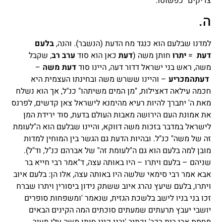
צדיקים" כפשוטו.
ה.
למדנו שבלעם הוא כנגד מח הדעת (הנשבר). והנה,
בלעם
דעת
=
יתרו
חותן משה (
דעת
כאן הוא סוד
ערב
רב
, שקבל
משה, ראש בני ישראל דדור דעה, היינו סוד
דעת
משה
–
דעת
המכריע
– והיינו ששרש משה ובחינתו העצמית היא
חכמה עילאה דאצילות, "מן המים משיתהו" כנ"ל, אך הוא נשלח
מאת ה' יתברך להיות רעיא מהימנא לישראל צאן קדשים, לפרנס
את אמונת העם הירושה מאבות העולם בדעת, סוד ירידת המן
לישראל במדבר בזכות משה דווקא, והיינו שבלעם הוא ה"לעומת
זה של משה" כנ"ל. ובהיות הדעת גם הגשר בין המוחין למדות
מובן למה בלעם הוא גם ה"לעומת זה" של אברהם כנ"ל, וד"ל).
שניהם – בלעם ויתרו – היו באותה עצה, ד"אמר רבי חייא בר
אבא אמר רבי סימאי שלשה היו באותה עצה, אלו הן: בלעם איוב
ויתרו, בלעם שיעץ נהרג איוב ששתק נידון ביסורין ויתרו שברח
זכו בני בניו לישב בלשכת הגזית, שנאמר 'ומשפחות סופרים
יושבי יעבץ תרעתים שמעתים סוכתים המה הקינים הבאים