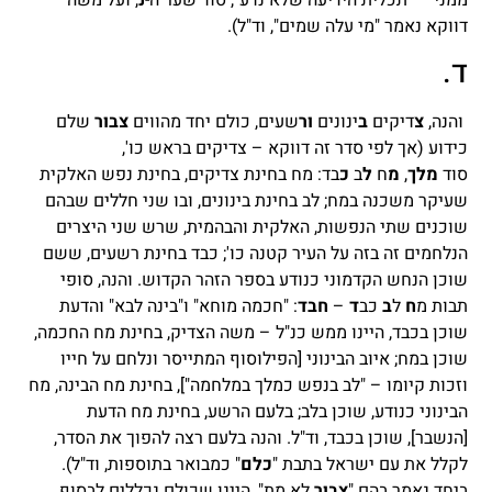
דווקא נאמר "מי עלה שמים", וד"ל).
ד.
והנה,
צ
דיקים
ב
ינונים
ור
שעים, כולם יחד מהווים
צבור
שלם
כידוע (אך לפי סדר זה דווקא – צדיקים בראש כו',
סוד
מלך
,
מ
ח
ל
ב
כ
בד: מח בחינת צדיקים, בחינת נפש האלקית
שעיקר משכנה במח; לב בחינת בינונים, ובו שני חללים שבהם
שוכנים שתי הנפשות, האלקית והבהמית, שרש שני היצרים
הנלחמים זה בזה על העיר קטנה כו'; כבד בחינת רשעים, ששם
שוכן הנחש הקדמוני כנודע בספר הזהר הקדוש. והנה, סופי
תבות מ
ח
ל
ב
כב
ד
–
חבד
: "חכמה מוחא" ו"בינה לבא" והדעת
שוכן בכבד, היינו ממש כנ"ל – משה הצדיק, בחינת מח החכמה,
שוכן במח; איוב הבינוני [הפילוסוף המתייסר ונלחם על חייו
וזכות קיומו – "לב בנפש כמלך במלחמה"], בחינת מח הבינה, מח
הבינוני כנודע, שוכן בלב; בלעם הרשע, בחינת מח הדעת
[הנשבר], שוכן בכבד, וד"ל. והנה בלעם רצה להפוך את הסדר,
לקלל את עם ישראל בתבת "
כלם
" כמבואר בתוספות, וד"ל).
ביחד נאמר בהם "
צבור
לא מת", היינו שכולם נכללים לבסוף