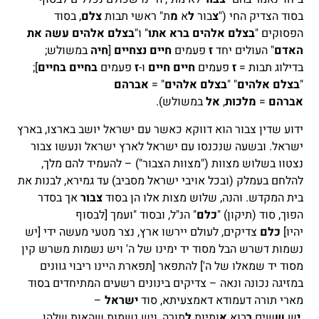
בסוד הצדיק החי ("
צ
בור
ל
א
מ
ת" ראשי תבות
צלם
, בסוד
הפסוקים "
בצלם
אלהים ברא אתו
" ו"
בצלם
אלהים עשה את
האדם
" העולים יחד
ז
פעמים
חיים נצחיים
[
חיה
במשולש;
בדילוג תבות =
ז
פעמים
חיים חיים
ו-
ז
פעמים
בחיים בחיים
];
"
בצלם אלהים
" "
בצלם אלהים
" =
אברהם
אברהם
=
מלכות
,
אל
במשולש).
ידוע שדין צבור הוא דווקא כאשר עם ישראל יושב בארצו, בארץ
ישראל. ובשעה שנכנסו עם ישראל לארץ ישראל ונעשו צבור
נצטוו בשלוש מצוות ("מצוות הצבור") – להעמיד להם מלך,
להלחם בעמלק (ובכל אויבי ישראל מסביב) עד גמירא, לבנות את
בית המקדש. והנה, שלוש מצות אלו הן בסוד
צבור
אך בסדר
הפוך, סוד (תיקון) "
כלם
" הנ"ל, ובסוד "ועמך [לבסוף
יהיו]
כלם
צדיקים, לעולם יירשו ארץ, נצר מטעי מעשה ידי [יש
נשמות דשרש הבל מסוד יד ימינו של ה' ויש נשמות משרש קין
מסוד יד שמאלו של ה'] להתפאר [תפארת היינו ריבוי גוונים
במזיגה נכונה ונאה – צדיקים בינונים רשעים המתיחדים בסוד
מארי תורה דעמודא דאמצעיתא, סוד
ישראל
–
י
ש
ש
שים
ר
בוא
א
ותיות
ל
תורה, ויש נשמות שהאות שלהן