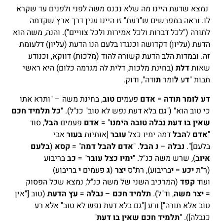
נמצא שדעת היינו מה שלא נכנס משה לפני ולפנים עד שקרא
לו. וראה במפרשים ש"דעת" זו היינו ענין דרך ארץ שקדמה
לתורה ("לכל דברות ולכל אמירות ולכל צוויים"). והנה, משה הוא
הדעת (עליון) דקדושה וכנגדו בלעם הנו הדעת (עליון) דלעומת
זה. ובמדות הלב הדעת קשורה להוד (מלכות) דווקא, וכנודע
שאות
דלת
(בחינת מלכות, דלית לה מגרמה כלום) היא ראשי
תבות "
ד
ע
ל
ומר
ת
ודה", ודוק.
דע לומר תודה
=
אדם
פעמים
טוב
, בחינת משה – "ותרא אתו
כי טוב הוא" ("גם בלא דעת נפש לא טוב" כנ"ל). "
כל תלמיד חכם
שאין בו דעת נבלה טובה הימנו
" =
אדם
פעמים
הבל
, סוד
"
אדם
ל
הבל
דמה ימיו כצל
עובר
[אותיות
בעור
אבי
בלעם]".
נבלה
–
נ הבל
. "
אדם להבל דמה
" =
קסא
(
בלעם
איוב
), שרש משה כנ"ל. "
ימיו כצל עובר
" =
כב
בריבוע
(ר"ת
יכע
=
י
בריבוע), רת"ס
יצר
(
ג
פעמים
י
בריבוע)
ועוד
קפד
(המרכיב השני של משה כנ"ל; נמצא שכל הפסוק
=
יצר משה
, וד"ל).
תלמיד חכם
–
נבלה
=
עץ הדעת
(טוב ["אין
טוב אלא תורה"] ורע ["גם בלא דעת נפש לא טוב" אלא רע
כנבלה]). "
תלמיד חכם שאין בו דעת
"