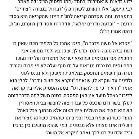
ידוע בדא"ח ש"אמירות" בחסד (כמו בפסוק הנ"ל "כה תאמר
לבית יעקב" אלו הנשים, לשון רכה) "דברות" בגבורה ו"צוויים"
בתפארת. ומה שקדמה קריאה לחג"ת היינו שהקריאה היא בסוד
הדעת – "ובדעת חדרים ימלאו",
חדר
ר"ת
ח
סד
ד
ין
ר
חמים, חג"ת.
דהנה אמרו רז"ל:
"ויקרא אל משה וידבר ה'", מיכן אמרו כל תלמיד חכם שאין בו
דעת נבלה טובה הימנו. תדע לך, שכן צא ולמד ממשה אבי
החכמה אבי הנביאים שהוציא ישראל ממצרים ועל ידו נעשו
כמה נסים במצרים ונוראות על ים סוף ועלה לשמי מרום והוריד
תורה מן השמים ונתעסק במלאכת המשכן ולא נכנס לפני
ולפנים עד שקרא לו, שנאמר "ויקרא אל משה וידבר". להלן הוא
אומר "וירא ה' כי סר לראות וגו'", בסנה הפסיק אליו בין קריאה
לדיבור באהל מועד אין כאן הפסקה, בסנה משל למה הדבר דומה
למלך בשר ודם שכעס על עבדו וצוה לחבשו בבית האסורין
כשהוא מצוה את השליח אינו מצוה אלא מבחוץ אבל באהל
מועד כשהוא שמח בבניו ובני ביתו שמחים כשהוא מצוה את
השליח אינו מצוהו אלא מבפנים, כמי שהוא מושיבו בין ברכיו
וביד אדם על בנו לכך נאמר "ויקרא אל משה".