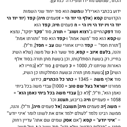
הכתר, שמשם מורידו ומפילו ה' כנודע)].
ידוע בכתבי האריז"ל ש
משה
הוא סוד יחוד שני השמות
הקדושים
קסא
(
אלף הי יוד הי
=
ז
פעמים
חיה
)
קפד
(
יוד יוד הי
יוד הי ויו יוד הי ויו הי
=
ח
פעמים
חיה
;
קפד
הוא
סוד
דפק
החיים ב"
רצוא ושוב
" =
תורה
, סוד "
פקד
יפקד", נמצא
ש-
קסא
הוא סוד "משה אמת" ו-
קפד
הוא סוד "ותורתו אמת"
["תורת חסד" –
קפד
היינו אחורי שם
עב
=
חסד
], וד"ל).
והנה,
בלעם איוב
=
קסא
, סוד שער ה-
נ
של משה (שלא השיג
בחייו, רק בשעת הסתלקותו, וכן בשעת מתן תורה בסוד אלף
האורות שניתנו לו, 1000 =
כ
פעמים
ן
, סוד "לא [בחייו לא
השיג]
כן
[בשעת מתן תורה ובשעת הסתלקותו כן השיג,
סוד
א
לף
משה
– 1345 =
כתר כל הכתרים
, כידוע
ממורנו
ישראל בעל שם טוב
= 1000] עבדי משה בכל ביתי
נאמן הוא", וד"ל; "[לא כן]
עבדי משה בכל ביתי נאמן הוא
" =
1058 = פעמיים
חיה
בריבוע,
תענוג
וכו'
=
משה
[
יה
פעמים
חיה
]
תשובה
[
אל
פעמים
חיה
], וד"ל). והנה,
ממשה רבינו נלמד "לעולם ילמד אדם את לשונו לומר 'איני יודע'"
– "
איני יודע
" =
קסא
("אם
אסק
שמים שם אתה" עדיין רחוק
ממני – "תכלית הידיעה שלא נדע", סוד שער ה-
נ
, ועל משה