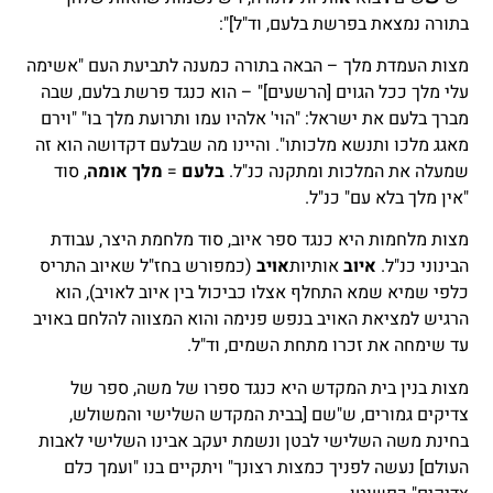
בתורה נמצאת בפרשת בלעם, וד"ל]":
מצות העמדת מלך – הבאה בתורה כמענה לתביעת העם "אשימה
עלי מלך ככל הגוים [הרשעים]" – הוא כנגד פרשת בלעם, שבה
מברך בלעם את ישראל: "הוי' אלהיו עמו ותרועת מלך בו" "וירם
מאגג מלכו ותנשא מלכותו". והיינו מה שבלעם דקדושה הוא זה
שמעלה את המלכות ומתקנה כנ"ל.
בלעם
=
מלך אומה
, סוד
"אין מלך בלא עם" כנ"ל.
מצות מלחמות היא כנגד ספר איוב, סוד מלחמת היצר, עבודת
הבינוני כנ"ל.
איוב
אותיות
אויב
(כמפורש בחז"ל שאיוב התריס
כלפי שמיא שמא התחלף אצלו כביכול בין איוב לאויב), הוא
הרגיש למציאת האויב בנפש פנימה והוא המצווה להלחם באויב
עד שימחה את זכרו מתחת השמים, וד"ל.
מצות בנין בית המקדש היא כנגד ספרו של משה, ספר של
צדיקים גמורים, ש"שם [בבית המקדש השלישי והמשולש,
בחינת משה השלישי לבטן ונשמת יעקב אבינו השלישי לאבות
העולם] נעשה לפניך כמצות רצונך" ויתקיים בנו "ועמך כלם