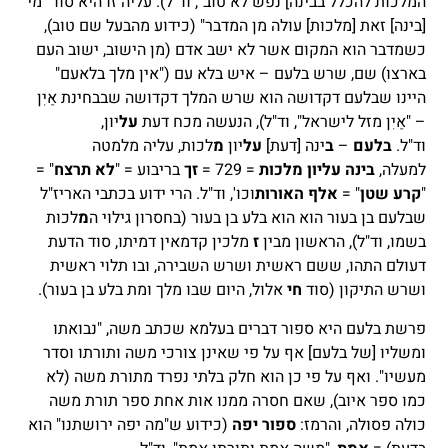
המלכות להכלל בבינה] נפש לא טוב", וד"ל). עליה זו היא סוד "מי
[בינה] זאת [מלכות] עולה מן המדבר" (כידוע מהבעל שם טוב),
כשמדבר הוא המקום אשר לא ישב אדם (מן הישוב, ישוב העם
בארצו) שם, שרש בלעם – איש בלא
עם ("אין מלך בלאעם"
היינו שבלעם דקדושה הוא שרש המלך דקדושה שבבחינת אַיִן
– "אַיִן מזל לישראל", וד"ל), הנעשה מכח דעת
על
יון,
וד"ל.
בלעם
–
ב
ינה [דעת]
על
יון
מ
לכות, עליה מלמטה
למעלה,
בינה עליון מלכות
= 729 =
זך
בריבוע = "
לא תרצח
" =
"
קרע שטן
" =
אלף האורות
וכו', וד"ל. הרי ידוע בכתבי האריז"ל
שבלעם בן בעור הוא הוא בלע בן בעור (בחסרון גילוי ה
מ
לכות
בשמו, וד"ל), הראשון מבין
ז
מלכין קדמאין דמיתו, סוד הדעת
דעולם התהו, ששם ראשית ושרש השבירה, ובו תלוי ראשית
ושרש התיקון (סוד
חי
אלול, היום שבו מלך ומת בלע בן בעור).
פרשת בלעם היא ספור דברים בעלמא שכתב משה, "נבואתו
ומשליו [של בלעם] אף על פי שאינן צורכי משה ותורתו וסדר
מעשיו". ואף על פי כן הוא חלק בלתי נפרד מתורת משה (לא
כמו ספר איוב), שאם חסרה ממנו אות אחת ספר תורת משה
כולה פסולה, והרמז:
ספור יפה
(כידוע ש"מה יפה ירושתנו" הוא