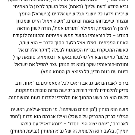
נביא היודע "דעת עליון" (באמת) אבל משקר לרצון ה' האמיתי
שיכירו וידעו כל יושבי תבל שיש אלקים (בישראל) החפץ
ומצווה שיעבדוהו באמת ובתמים. "משה אמת" היינו שמכוון
לרצון ה' האמיתי, וממילא "ותורתו אמת", תורה לשון הוראה
כנודע – כל הוראותיו בפועל ממש אמיתיות ומכוונות לנקודת
האמת הפנימית. ואילו אצל בלעם הפוך הדבר – הוא שקר,
כאשה המשקרת בברית הנאמנות לבעלה ("ויקר אלהים אל
בלעם" כאיש הבא אל פילגשו באקראי ובטומאה, טומאת קרי)
ותורתו-הוראותיו שקר (הוא זה הנותן עצה להפיל את ישראל
בזנות עם בנות מדין, כל היוצא מן הטמא טמא).
ביחס לאברהם אבינו, אב וראש לכל המאמינים בה' אחד, ורב
צדיק לתלמידיו לדורי דורות ברכישת מדות טובות ומתוקנות,
בלעם הוא רב רשע המחנך את תלמידיו למדות רעות ומושחתות.
משה הוא מוחין ("מן המים משיתהו", מי חכמה-עילאה, ראשית
הגילוי כברק המבריק על השכל) ואילו אברהם הוא מדות ("חסד
לאברהם", "יומם יצוה הוי' חסדו" – "יומא דאזיל עם כולהו
יומין"). בלעם הוא הלעומת זה של נביא המוחין (נביעת המוחין)