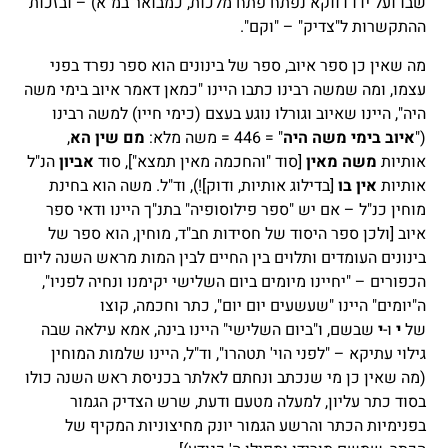
שבו ועל ידו דווקא נפתח פתח מלכות, כמבואר במ"א) – ובזכות
ההתקשרות ל"צדיק" – "וקם".
מה שאין כן ספר איוב, ספר של בינונים הוא ספר נפרד בפני
עצמו, ומה שמשה רבינו כתבו היינו "כמאן דאמר איוב בימי משה
היה", היינו שאיוב וגורלו נוגע בעצם (כימי חייו) למשה רבינו
("
איוב בימי משה היה
" = 446 = משה מלא:
מם שין הא
,
אותיות
משה מאין
[סוד "והחכמה מאין תמצא"], סוד
אביון
הנ"ל
אותיות
אין בו
[בדילוג אותיות, ודוק]!), וד"ל. משה הוא בחינת
מוחין כנ"ל – אם יש "ספר פילוסופיה" בתנ"ך היינו ודאי ספר
איוב [ולכן ספר היסוד של חסידות חב"ד, מוחין, הוא ספר של
בינונים העומדים ותלוים בין החיים לבין המות מראש השנה ליום
הכפורים – "יחיינו מיומים ביום השלישי יקימנו ונחיה לפניו",
ה"יומים" היינו "שעשעים יום יום", כתר וחכמה, קוצו
של
י
ו-
י
שבשם, ו"ביום השלישי" היינו בינה, אמא עילאה שבה
גילוי עתיקא – "לפני הוי' תטהרו", וד"ל, היינו שלמות המוחין
(מה שאין כן מי שנכתב ונחתם לאלתר בכניסת ראש השנה כולו
בסוד כתר עליון, למעלה מטעם ודעת, שרש הצדיק הגמור
בפנימיות הכתר והרשע הגמור יונק מחיצוניות המקיף של