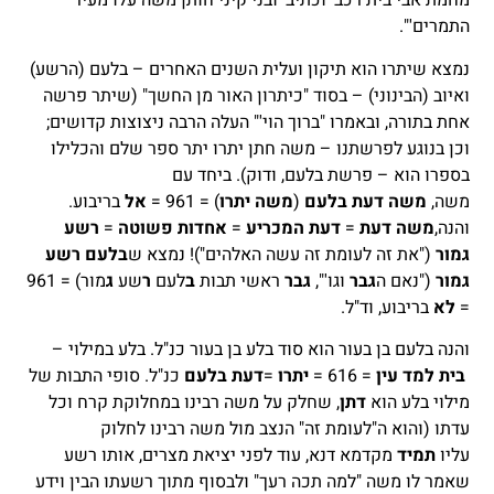
מחמת אבי בית רכב' וכתיב 'ובני קיני חותן משה עלו מעיר
התמרים'".
נמצא שיתרו הוא תיקון ועלית השנים האחרים – בלעם (הרשע)
ואיוב (הבינוני) – בסוד "כיתרון האור מן החשך" (שיתר פרשה
אחת בתורה, ובאמרו "ברוך הוי'" העלה הרבה ניצוצות קדושים;
וכן בנוגע לפרשתנו – משה חתן יתרו יתר ספר שלם והכלילו
בספרו הוא – פרשת בלעם, ודוק). ביחד עם
משה,
משה
דעת
בלעם
(
משה
יתרו
) = 961 =
אל
בריבוע.
והנה,
משה דעת
=
דעת המכריע
=
אחדות פשוטה
=
רשע
גמור
("את זה לעומת זה עשה האלהים")! נמצא ש
בלעם רשע
גמור
("נאם ה
גבר
וגו'",
גבר
ראשי תבות
ב
לעם
ר
שע
ג
מור) = 961
=
לא
בריבוע, וד"ל.
והנה בלעם בן בעור הוא סוד בלע בן בעור כנ"ל. בלע במילוי –
בית למד עין
= 616 =
יתרו
=
דעת בלעם
כנ"ל. סופי התבות של
מילוי בלע הוא
דתן
, שחלק על משה רבינו במחלוקת קרח וכל
עדתו (והוא ה"לעומת זה" הנצב מול משה רבינו לחלוק
עליו
תמיד
מקדמא דנא, עוד לפני יציאת מצרים, אותו רשע
שאמר לו משה "למה תכה רעך" ולבסוף מתוך רשעתו הבין וידע