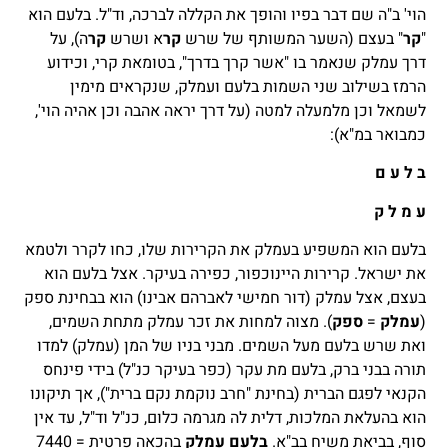
הוי' ב"ה שם דבר בפיו והופך את הקללה לברכה, וד"ל. בלעם הוא
"
קר
" בעצם (השער המשותף של שרש
קר
א ושרש
קר
ה), על
דרך עמלק שנאמר בו "אשר קרך בדרך", בטומאת קרי, וכידוע
הרמז בשילוב שני השמות בלעם ועמלק, שנקראים מימין
לשמאל וכן מלמעלה למטה (על דרך יראה אהבה וכן אהיה הוי',
כמבואר במ"א):
ב ל ע ם
ע מ ל ק
בלעם הוא המשפיע בעמלק את הקרירות שלו, כחו לקרר ולטמא
את ישראל. קרירות היינוכפור, כפירה בעיקר. אצל בלעם הוא
בעצם, אצל עמלק (דור חמישי לאברהם אבינו) הוא בבחינת ספק
(
עמלק
=
ספק
). מצוה למחות את זכר עמלק מתחת השמים,
ואת שרש בלעם מעל השמים. מבני בניו של המן (עמלק) למדו
תורה בבני ברק, בלעם מת עקר (כפר בעיקר כנ"ל) בידי פינחס
הקנאי לפגם הברית (בחינת "חרב נוקמת נקם ברית"), אך תיקונו
הוא בהעלאת המלכות, דלית לה מגרמה כלום, כנ"ל וד"ל, עד אין
סוף, בביאת משיח בב"א.
בלעם עמלק
בהכאה פרטית = 7440