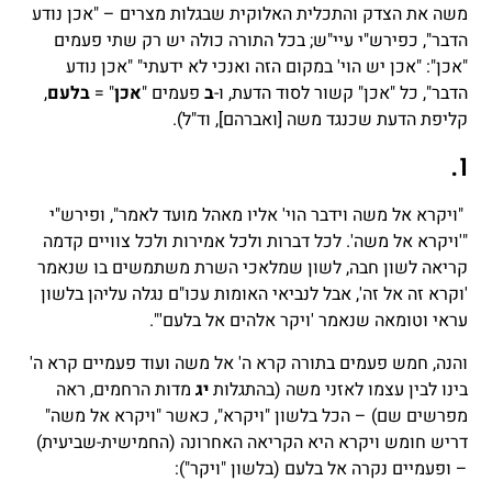
משה את הצדק והתכלית האלוקית שבגלות מצרים – "אכן נודע
הדבר", כפירש"י עיי"ש; בכל התורה כולה יש רק שתי פעמים
"אכן": "אכן יש הוי' במקום הזה ואנכי לא ידעתי" "אכן נודע
הדבר", כל "אכן" קשור לסוד הדעת, ו-
ב
פעמים "
אכן
" =
בלעם
,
קליפת הדעת שכנגד משה [ואברהם], וד"ל).
ו.
"ויקרא אל משה וידבר הוי' אליו מאהל מועד לאמר", ופירש"י
"'ויקרא אל משה'. לכל דברות ולכל אמירות ולכל צוויים קדמה
קריאה לשון חבה, לשון שמלאכי השרת משתמשים בו שנאמר
'וקרא זה אל זה', אבל לנביאי האומות עכו"ם נגלה עליהן בלשון
עראי וטומאה שנאמר 'ויקר אלהים אל בלעם'".
והנה, חמש פעמים בתורה קרא ה' אל משה ועוד פעמיים קרא ה'
בינו לבין עצמו לאזני משה (בהתגלות
יג
מדות הרחמים, ראה
מפרשים שם) – הכל בלשון "ויקרא", כאשר "ויקרא אל משה"
דריש חומש ויקרא היא הקריאה האחרונה (החמישית-שביעית)
– ופעמיים נקרה אל בלעם (בלשון "ויקר"):