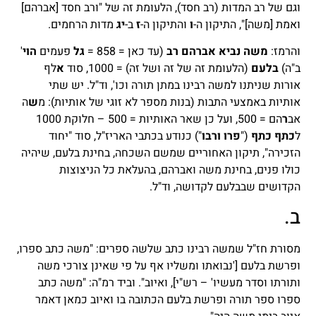
וגם של רב המדות (רב חסד), הלעומת זה של "ורב חסד [אברהם]
ואמת [משה]", התיקון ה-
ו
והתיקון ה-
ז
ב-
יג
מדות הרחמים.
והרמז:
משה נביא אברהם רב
(עד כאן = 858 =
גל
פעמים
הוי
'
ב"ה)
בלעם
(הלעומת זה של זה ושל זה) = 1000, סוד
א
לף
אורות שניתנו למשה רבינו במתן תורה וכו', וד"ל. יש שתי
אותיות באמצעי התבות (בנות מספר לא זוגי של אותיות): מ
ש
ה
אב
ר
הם = 500, ועל כן שאר האותיות = 500 – חלוקת 1000
ל
כתף כתף
("
פרו ורבו
") כנודע בכתבי האריז"ל, סוד "יחוד
הזכירה", תיקון האחוריים שמשם השכחה, בחינת בלעם, שיהיה
כולו פנים, בחינת משה ואברהם, בהעלאת כל הניצוצות
הקדושים שבבלעם לקדושה, וד"ל.
ב.
מסורת חז"ל שמשה רבינו כתב שלשה ספרים: "משה כתב ספרו,
ופרשת בלעם ['נבואתו ומשליו אף על פי שאינן צורכי משה
ותורתו וסדר מעשיו' – רש"י], ואיוב". וביד רמ"ה: "משה כתב
ספרו ספר תורה ופרשת בלעם הכתובה בו ואיוב כמאן דאמר