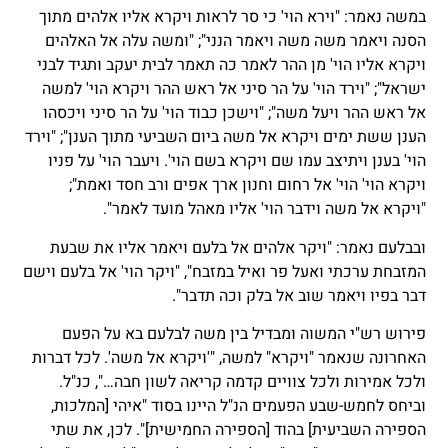
במשה נאמר: "וירא הוי' כי סר לראות ויקרא אליו אלהים מתוך
הסנה ויאמר משה משה ויאמר הנני"; "ומשה עלה אל האלהים
ויקרא אליו הוי' מן ההר לאמר כה תאמר לבית יעקב ותגיד לבני
ישראל"; "וירד הוי' על הר סיני אל ראש ההר ויקרא הוי' למשה
אל ראש ההר ויעל משה"; "וישכן כבוד הוי' על הר סיני ויכסהו
הענן ששת ימים ויקרא אל משה ביום השביעי מתוך הענן"; "וירד
הוי' בענן ויתיצב עמו שם ויקרא בשם הוי'. ויעבר הוי' על פניו
ויקרא הוי' הוי' אל רחום וחנון ארך אפים ורב חסד ואמת";
"ויקרא אל משה וידבר הוי' אליו מאהל מועד לאמר".
ובבלעם נאמר: "ויקר אלהים אל בלעם ויאמר אליו את שבעת
המזבחת ערכתי ואעל פר ואיל במזבח", "ויקר הוי' אל בלעם וישם
דבר בפיו ויאמר שוב אל בלק וכה תדבר".
פירוש רש"י המשוה ומבדיל בין משה לבלעם בא על הפעם
האחרונה שנאמר "ויקרא" למשה, "'ויקרא אל משה'. לכל דברות
ולכל אמירות ולכל צוויים קדמה קריאה לשון חבה…", כנ"ל.
וביחס לחמש-שבע הפעמים הנ"ל היינו בסוד "איהי [המלכות,
הספירה השביעית] בהוד [הספירה החמישית]". לכן, את שתי