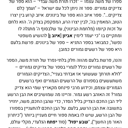
ספרו של משה עצמו – "זכרו תורת משה עבדי" – הוא ספר של
צדיקים גמורים. ספר זה ניתן לכל עם ישראל – "ועמך כֻלם
צדיקים…". ספר איוב הוא ספר של בינונים. איוב קרוע בין יצרו
הטוב, המאמין בה', לבין יצרו הרע, המפקפק בצדק ה'. הוא נלחם
על זכות קיומו (מלחמת הבינוני), עד שלבסוף ה' מתגלה לו
ומתקיים בו "כי יעמד לימין
אביון
[
איוב ן
] להושיע משפטי
נפשו", כמבואר בספר התניא – ספר של בינונים. פרשת בלעם
היא ספר של רשעים גמורים כמובן.
והנה, פרשת בלעם מהווה חלק בלתי-נפרד של תורת משה, הספר
של רשעים גמורים נכלל לגמרי בספר של צדיקים גמורים –
"לולא תורתך שעשועי אז אבדתי בעניי", הצדיקים הגמורים
משתעשעים בספורם של הרשעים הגמורים ואף ברשעים
הגמורים עצמם, וכידוע מרבי פינחס מקאריץ שמי הוא צדיק
גמור? זה האוהב רשע גמור. והיינו מה שמושיבים את הבן הרשע
ליד הבן החכם הצדיק בליל הסדר, כדי שהבן החכם, משה, יחזיר
בתשובה את הבן הרשע, בלעם. על הבן החכם להתעניין בספורו
של הבן הרשע, שיש לו באמת ספור חיים מעניין ביותר ("כיתרון
האור מן החשך"), "
שבע יפול
" (סוד
יפתח
הגלעדי, מקלי עולם,