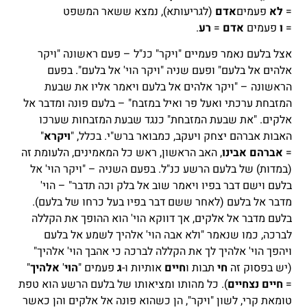
=
לא
פעמים
אדם
(לגריעותא), נמצא ששאר המשפט
=
ו
פעמים
אדם
=
רע
.
אצל בלעם נאמר פעמיים "ויקר" כנ"ל – פעם ראשונה "ויקר
אלהים אל בלעם" ופעם שניה "ויקר הוי' אל בלעם". בפעם
הראשונה – "ויקר אלהים אל בלעם ויאמר אליו את שבעת
המזבחת ערכתי ואעל פר ואיל במזבח" – בלעם פונה ומדבר אל
אלקים. "את שבעת המזבחת" כנגד שבעת המזבחות שערכו
האבות אברהם יצחק ויעקב, כמבואר ברש"י. בכלל, "
ויקרא
"
=
אברהם
אבינו
, האב הראשון, ראש כל המאמינים, הלעומת זה
(במדות) של בלעם הרשע כנ"ל. בפעם השניה – "ויקר הוי' אל
בלעם וישם דבר בפיו ויאמר שוב אל בלק וכה תדבר" – הוי'
מדבר אל בלעם (לאחר ששם דבר בפיו בעל כרחו של בלעם).
בלעם מדבר אל אלקים, אך דווקא הוי' הוא ההופך את הקללה
לברכה, כמו שנאמר "ולא אבה הוי' אלהיך לשמע אל בלעם
ויהפך הוי' אלהיך לך את הקללה לברכה כי אהבך הוי' אלהיך"
(יש בפסוק זה
חי
תבות ו
חיים
אותיות ו-
ג
פעמים "
הוי
'
אלהיך
"
=
חיים נצחיים
). כל מהותו ומציאותו של בלעם הרשע הוא טפת
טומאת קרי, לשון "ויקר", הן כשהוא פונה אל אלקים והן כאשר