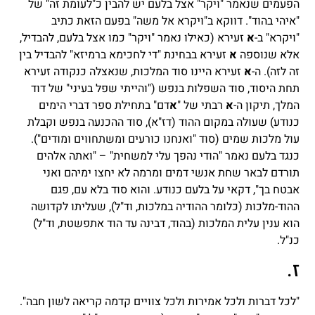
הפעמים שנאמר "ויקר" אצל בלעם יש להבין כ"לעומת זה" של
"איהי בהוד". דווקא ב"ויקרא אל משה" בפעם הזאת כתיב
"ויקרא" ב-
א
זעירא (כאילו נאמר "ויקר" כמו אצל בלעם, להבדיל,
אלא שנוספה
א
זעירא בבחינת "די לחכימא ברמיזא" להבדיל בין
זה לזה). ה-
א
זעירא היינו סוד המלכות, שנאצלה כנקודה זעירא
תחת היסוד, סוד השפלות בנפש ("והייתי שפל בעיני" של דוד
המלך, תיקון ה-
א
רבתי של "
א
דם" בתחילת ספר דברי הימים
כנודע) שעולה במקום ההוד (דז"א), סוד ההכנעה בנפש וקבלת
עול מלכות שמים (סוד "ואנחנו כורעים ומשתחווים ומודים").
כנגד בלעם נאמר "הודי נהפך עלי למשחית" – "ואתה אלהים
תורדם לבאר שחת אנשי דמים ומרמה לא יחצו ימיהם ואני
אבטח בך", דקאי על בלעם כנודע. והוא סוד בלא עם, פגם
ההוד-מלכות (כלומר ההודיה במלכות, וד"ל), שעליתו לקדושה
הוא ענין עלית המלכות (בהוד, דבינה עד הוד אתפשטת, וד"ל)
כנ"ל.
ז.
"לכל דברות ולכל אמירות ולכל צוויים קדמה קריאה לשון חבה".