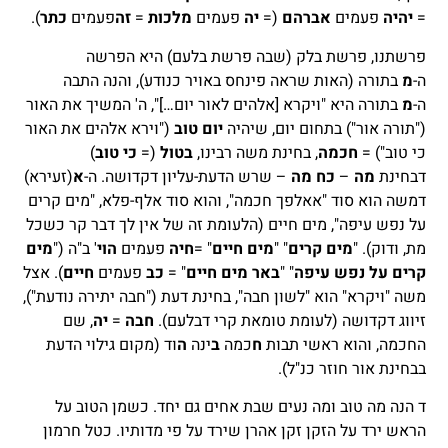
=
יהיה
פעמים
אברהם
(=
יה
פעמים
מלכות
=
זה
פעמים
כתר
).
פרשתנו, פרשת בלק (שבה פרשת בלעם) היא הפרשה
ה-
מ
בתורה (האות שראה פינחס באויר כנודע), והנה התבה
ה-
מ
בתורה היא "ויקרא [אלהים לאור יום…]", ה' המשיך את האור
("תורה אור") בתחום יום, שיהיה
יום טוב
("וירא אלהים את האור
כי טוב") =
חכמה
, בחינת משה רבינו,
בטול
(=
כי טוב
)
דבחינת
מה
–
כח מה
– שרש הדעת-עליון דקדושה. ה-
א
(זעירא)
דמשה הוא סוד "אאלפך חכמה", והוא סוד אלף-פלא, "מים קרים
על נפש עיפה", מים חיים (הלעומת זה של אין לך דבר קר כשכל
מת, ודוק). "
מים קרים
" "
מים חיים
" =
חיה
פעמים
הוי
' ב"ה ("
מים
קרים על נפש עיפה
" "
באר מים חיים
" =
כב
פעמים
חיים
). אצל
משה "ויקרא" הוא "לשון חבה", בחינת דעת ("חבה יתירה נודעת"),
זיווג דקדושה (לעומת טומאת קרי דבלעם).
חבה
=
יה
, שם
החכמה, והוא ראשי תבות
ח
כמה
ב
ינה
ה
וד (מקום גילוי הדעת
בבחינת אור חוזר כנ"ל).
ד הנה מה טוב ומה נעים שבת אחים גם יחד. כשמן הטוב על
הראש ירד על הזקן זקן אהרן שירד על פי מדותיו. כטל חרמון