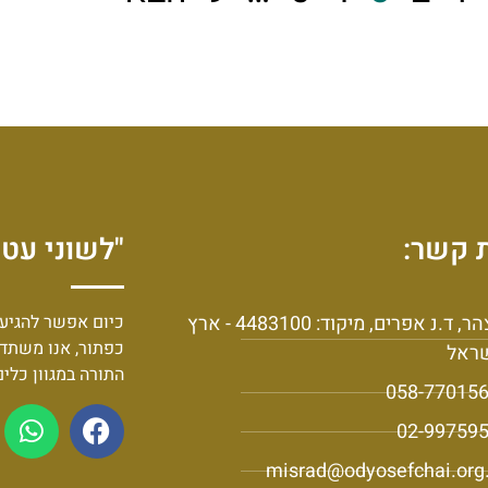
 קשר:
"לשוני עט 
יצהר, ד.נ אפרים, מיקוד: 4483100 - ארץ
כיום אפשר להגיע 
כפתור, אנו משתד
ראל
התורה במגוון כלי
058-77015
02-99759
misrad@odyosefchai.org.