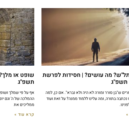
תל"ש? מה עושים? | חסידות לפרשת
שופט או מלך?
 תשפ"ג
תשפ"ג
רים ש"בן סורר ומורה לא היה ולא נברא". אם כן, למה
אף על פי שמלך ושופט
נכתבה בתורה, ומה עלינו ללמוד ממנה? על זאת ועוד
ההמלכה של ה' וגם יום
נינו.
ממליכים את
»
קרא עוד »