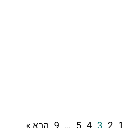
1
2
3
4
5
…
9
הבא »