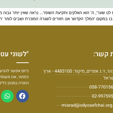
לנו שער', ה' הוא האלקים ותקיעת השופר… נראה שאין יותר גבוה מזה.
י, בו במקום 'המלך הקדוש' אנו חוזרים לשגרה המוכרת ושבים לומר '
 קשר:
"לשוני עט 
יצהר, ד.נ אפרים, מיקוד: 4483100 - ארץ
כיום אפשר להגיע 
כפתור, אנו משתד
ראל
התורה במגוון כלי
058-77015
02-99759
misrad@odyosefchai.org.