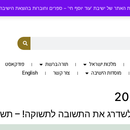
odyosefchai.org.il
058-7701560
 האתר של ישיבת 'עוד יוסף חי' – ספרים וחוברות בהוצאת הישיבה
מלכות ישראל
תורה ברשת
פודקאסט
מוסדות הישיבה
צור קשר
English
 לשדרג את התשובה לתשוקה! – תש